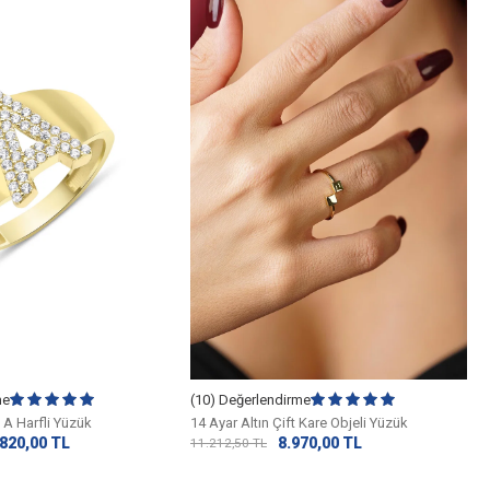
me
(10) Değerlendirme
ı A Harfli Yüzük
14 Ayar Altın Çift Kare Objeli Yüzük
.820,00
TL
8.970,00
TL
11.212,50
TL