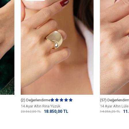
(2) Değerlendirme
(57) Değerlendir
14 Ayar Altın Rina Yüzük
14 Ayar Altın Lül
18.850,00
TL
11
23.562,50
TL
14.056,25
TL