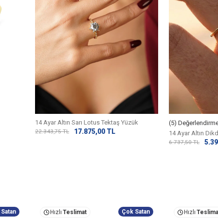
14 Ayar Altın Sarı Lotus Tektaş Yüzük
(5) Değerlendirm
17.875,00
TL
22.343,75
TL
14 Ayar Altın Dik
5.39
6.737,50
TL
 Satan
Çok Satan
Hızlı
Teslimat
Hızlı
Teslima