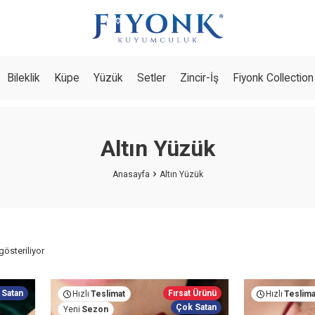
Bileklik
Küpe
Yüzük
Setler
Zincir-İş
Fiyonk Collection
Altın Yüzük
Anasayfa
Altın Yüzük
gösteriliyor
 Satan
Fırsat Ürünü
Hızlı
Teslimat
Hızlı
Teslima
Çok Satan
Yeni
Sezon