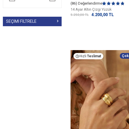
(86) Değerlendirme
14 Ayar Altın Çizgi Yüzük
4.200,00
TL
5.250,00
TL
SEÇIMI FILTRELE
Çok
Hızlı
Teslimat