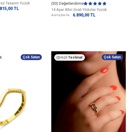
praz Tasarım Yüzük
(30) Değerlendirme
.815,00
TL
14 Ayar Altın Sıralı Yıldızlar Yüzük
6.890,00
TL
8.612,50
TL
Çok Satan
Çok Satan
t
Hızlı
Teslimat