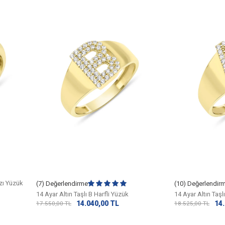
ızı Yüzük
(7) Değerlendirme
(10) Değerlendir
14 Ayar Altın Taşlı B Harfli Yüzük
14 Ayar Altın Taşl
14.040,00
TL
14
17.550,00
TL
18.525,00
TL