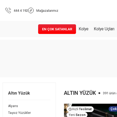
444 4 192
Mağazalarımız
Kolye
Kolye Uçları
EN ÇOK SATANLAR
ALTIN YÜZÜK
Altın Yüzük
391 ürün 
Alyans
Çok
Hızlı
Teslimat
Taşsız Yüzükler
Yeni
Sezon