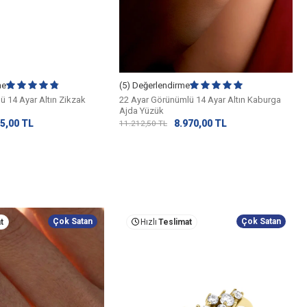
me
(5) Değerlendirme
ü 14 Ayar Altın Zikzak
22 Ayar Görünümlü 14 Ayar Altın Kaburga
Ajda Yüzük
5,00
TL
8.970,00
TL
11.212,50
TL
Çok Satan
Çok Satan
t
Hızlı
Teslimat