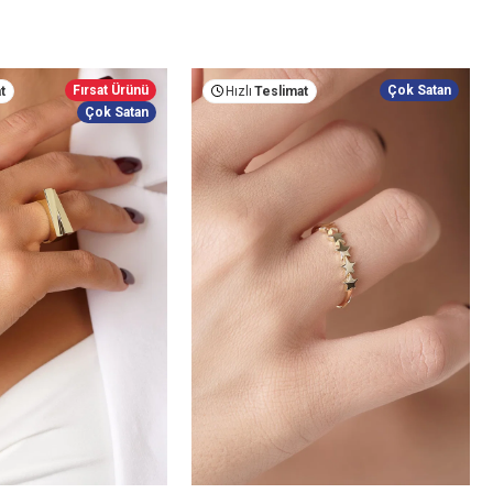
Fırsat Ürünü
Çok Satan
t
Hızlı
Teslimat
Çok Satan