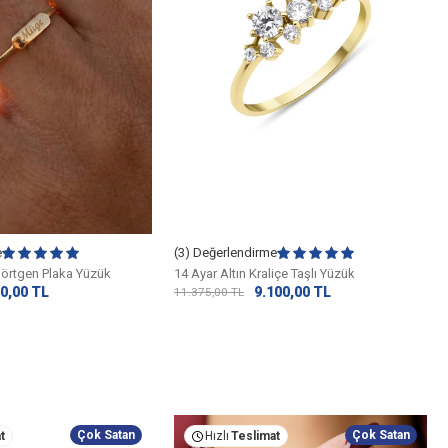
e
(3) Değerlendirme
dörtgen Plaka Yüzük
14 Ayar Altın Kraliçe Taşlı Yüzük
0,00
TL
9.100,00
TL
11.375,00
TL
Çok Satan
Çok Satan
t
Hızlı
Teslimat