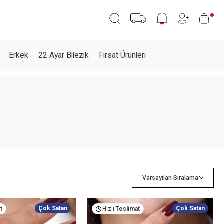
Erkek
22 Ayar Bilezik
Fırsat Ürünleri
Çok Satan
Çok Satan
t
Hızlı
Teslimat