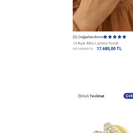
(3) Değerlendirme
14 Ayar Altın Lumina Yüzük
17.680,00
TL
22.100,00
TL
Çok
Hızlı
Teslimat