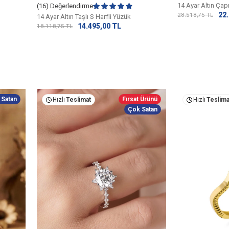
14 Ayar Altın Ça
(16) Değerlendirme
22
28.518,75
TL
14 Ayar Altın Taşlı S Harfli Yüzük
14.495,00
TL
18.118,75
TL
 Satan
Fırsat Ürünü
Hızlı
Teslimat
Hızlı
Teslima
Çok Satan