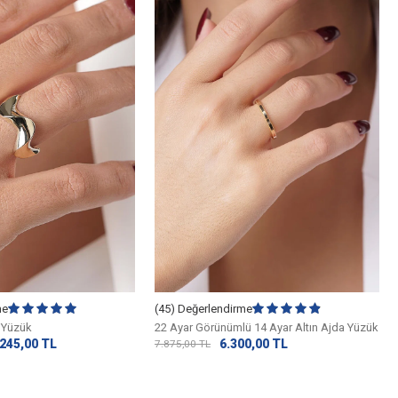
me
(45) Değerlendirme
e Yüzük
22 Ayar Görünümlü 14 Ayar Altın Ajda Yüzük
.245,00
TL
6.300,00
TL
7.875,00
TL