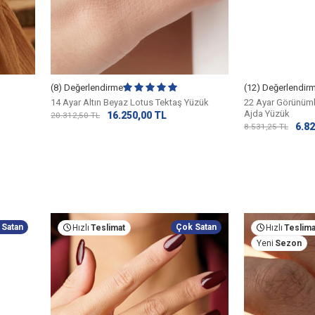
(8) Değerlendirme
(12) Değerlendir
14 Ayar Altın Beyaz Lotus Tektaş Yüzük
22 Ayar Görünüml
Ajda Yüzük
16.250,00
TL
20.312,50
TL
6.82
8.531,25
TL
 Satan
Çok Satan
Hızlı
Teslimat
Hızlı
Teslima
Yeni
Sezon