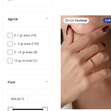
Ağırlık
Çok
Hızlı
Teslimat
0 -1 gr arası
(10)
1 - 5 gr arası
(192)
5 - 10 gr arası
(4)
10 gr ve üzeri
(1)
Fiyat