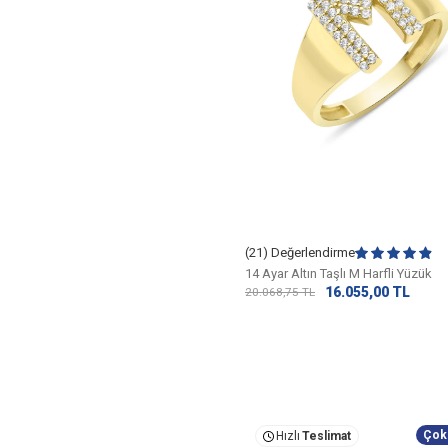
(21) Değerlendirme
14 Ayar Altın Taşlı M Harfli Yüzük
16.055,00
TL
20.068,75
TL
Çok
Hızlı
Teslimat