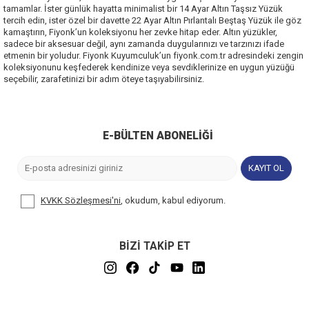
tamamlar. İster günlük hayatta minimalist bir 14 Ayar Altın Taşsız Yüzük
tercih edin, ister özel bir davette 22 Ayar Altın Pırlantalı Beştaş Yüzük ile göz
kamaştırın, Fiyonk’un koleksiyonu her zevke hitap eder. Altın yüzükler,
sadece bir aksesuar değil, aynı zamanda duygularınızı ve tarzınızı ifade
etmenin bir yoludur. Fiyonk Kuyumculuk’un fiyonk.com.tr adresindeki zengin
koleksiyonunu keşfederek kendinize veya sevdiklerinize en uygun yüzüğü
seçebilir, zarafetinizi bir adım öteye taşıyabilirsiniz.
E-BÜLTEN ABONELIĞI
KAYIT OL
KVKK Sözleşmesi'ni
, okudum, kabul ediyorum.
BİZİ TAKİP ET