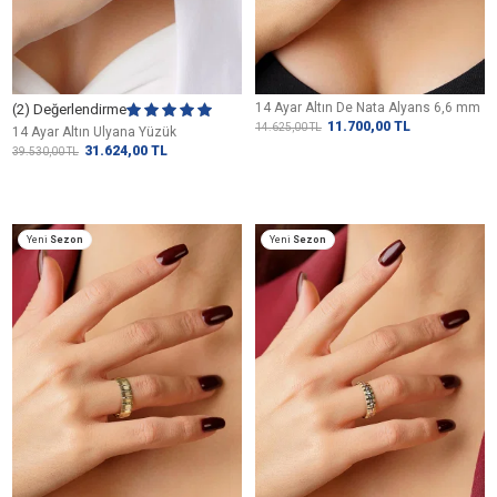
14 Ayar Altın De Nata Alyans 6,6 mm
(2) Değerlendirme
11.700,00
TL
14.625,00
TL
14 Ayar Altın Ulyana Yüzük
31.624,00
TL
39.530,00
TL
Yeni
Sezon
Yeni
Sezon