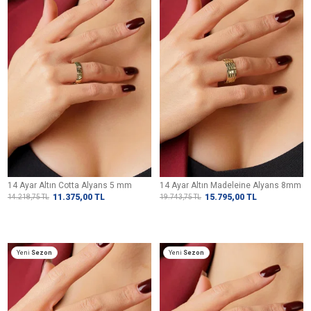
14 Ayar Altın Cotta Alyans 5 mm
14 Ayar Altın Madeleine Alyans 8mm
11.375,00
TL
15.795,00
TL
14.218,75
TL
19.743,75
TL
Yeni
Sezon
Yeni
Sezon