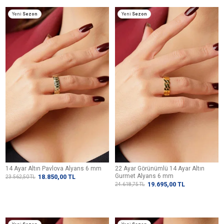
Yeni
Sezon
Yeni
Sezon
14 Ayar Altın Pavlova Alyans 6 mm
22 Ayar Görünümlü 14 Ayar Altın
Gurmet Alyans 6 mm
18.850,00
TL
23.562,50
TL
19.695,00
TL
24.618,75
TL