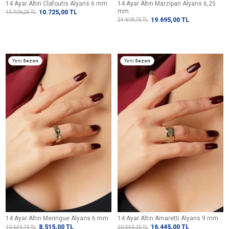
14 Ayar Altın Clafoutis Alyans 6 mm
14 Ayar Altın Marzipan Alyans 6,25
mm
10.725,00
TL
13.406,25
TL
19.695,00
TL
24.618,75
TL
Yeni
Sezon
Yeni
Sezon
14 Ayar Altın Meringue Alyans 6 mm
14 Ayar Altın Amaretti Alyans 9 mm
8.515,00
TL
16.445,00
TL
10.643,75
TL
20.556,25
TL