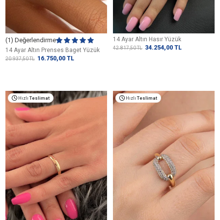
14 Ayar Altın Hasır Yüzük
(1) Değerlendirme
34.254,00
TL
42.817,50
TL
14 Ayar Altın Prenses Baget Yüzük
16.750,00
TL
20.937,50
TL
Hızlı
Teslimat
Hızlı
Teslimat