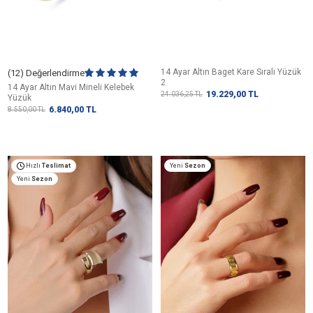
14 Ayar Altın Baget Kare Sıralı Yüzük
(12) Değerlendirme
2
14 Ayar Altın Mavi Mineli Kelebek
19.229,00
TL
24.036,25
TL
Yüzük
6.840,00
TL
8.550,00
TL
Yeni
Sezon
Hızlı
Teslimat
Yeni
Sezon