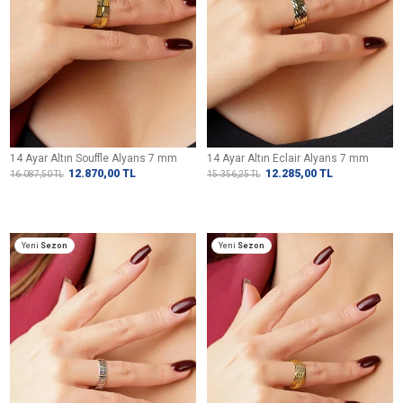
14 Ayar Altın Souffle Alyans 7 mm
14 Ayar Altın Eclair Alyans 7 mm
12.870,00
TL
12.285,00
TL
16.087,50
TL
15.356,25
TL
Yeni
Sezon
Yeni
Sezon