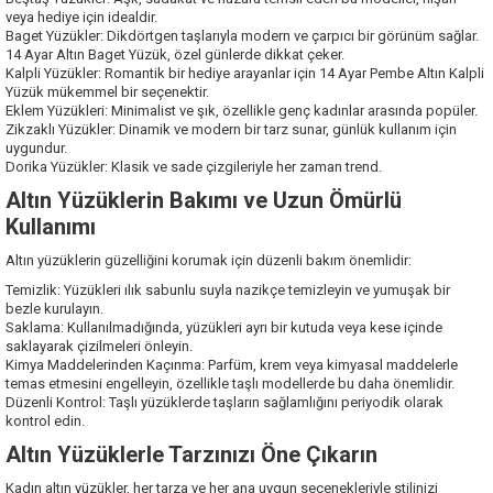
veya hediye için idealdir.
Baget Yüzükler: Dikdörtgen taşlarıyla modern ve çarpıcı bir görünüm sağlar.
14 Ayar Altın Baget Yüzük, özel günlerde dikkat çeker.
Kalpli Yüzükler: Romantik bir hediye arayanlar için 14 Ayar Pembe Altın Kalpli
Yüzük mükemmel bir seçenektir.
Eklem Yüzükleri: Minimalist ve şık, özellikle genç kadınlar arasında popüler.
Zikzaklı Yüzükler: Dinamik ve modern bir tarz sunar, günlük kullanım için
uygundur.
Dorika Yüzükler: Klasik ve sade çizgileriyle her zaman trend.
Altın Yüzüklerin Bakımı ve Uzun Ömürlü
Kullanımı
Altın yüzüklerin güzelliğini korumak için düzenli bakım önemlidir:
Temizlik: Yüzükleri ılık sabunlu suyla nazikçe temizleyin ve yumuşak bir
bezle kurulayın.
Saklama: Kullanılmadığında, yüzükleri ayrı bir kutuda veya kese içinde
saklayarak çizilmeleri önleyin.
Kimya Maddelerinden Kaçınma: Parfüm, krem veya kimyasal maddelerle
temas etmesini engelleyin, özellikle taşlı modellerde bu daha önemlidir.
Düzenli Kontrol: Taşlı yüzüklerde taşların sağlamlığını periyodik olarak
kontrol edin.
Altın Yüzüklerle Tarzınızı Öne Çıkarın
Kadın altın yüzükler, her tarza ve her ana uygun seçenekleriyle stilinizi