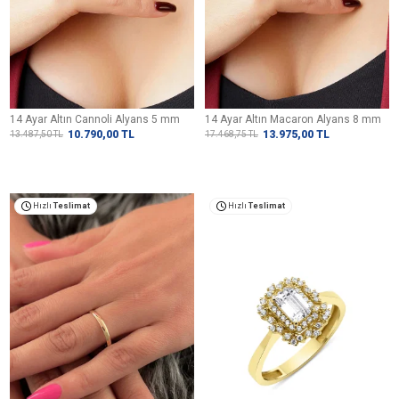
14 Ayar Altın Cannoli Alyans 5 mm
14 Ayar Altın Macaron Alyans 8 mm
10.790,00
TL
13.975,00
TL
13.487,50
TL
17.468,75
TL
Hızlı
Teslimat
Hızlı
Teslimat