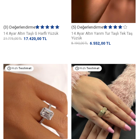
(3) Değerlendirme
(5) Değerlendirme
14 Ayar Altın Taşlı G Harfli Yüzük
14 Ayar Altın Yarım Tur Taşlı Tek Taş
Yüzük
17.420,00
TL
21.775,00
TL
6.552,00
TL
8.190,00
TL
Hızlı
Teslimat
Hızlı
Teslimat