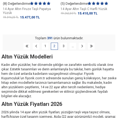
(8) Değerlendirme
(5) Değerlendirme
14 Ayar Altın Firuze Taşlı Papatya
14 Ayar Altın Taşlı C Harfli Yüzük
Yüzük
15.410,00
TL
19.262,50
TL
15.477,00
TL
19.346,25
TL
Toplam
391
ürün bulunmaktadır.
1
2
3
…
Altın Yüzük Modelleri
Kadın altın yüzükler, her dönemde şıklığın ve zarafetin sembolü olarak öne
çıkar. Estetik tasarımları ve derin anlamlarıyla bu takılar, hem günlük hayatta
hem de özel anlarda kadınların vazgeçilmezi olmuştur. Fiyonk
Kuyumculuk’un fiyonk.com.tr adresinde sunulan geniş koleksiyon, her zevke
hitap eden modellerle tarzınızı tamamlamanızı sağlar. Bu makalede, kadın
altın yüzüklerin çeşitlerini, 14 ve 22 ayar altın tercih nedenlerini, hediye
seçiminde dikkat edilmesi gerekenleri ve stilinizi güçlendirecek faydalı
bilgileri ele alacağız.
Altın Yüzük Fiyatları 2026
2026 yılında
14 ayar altın
yüzük fiyatları; yüzüğün taşlı veya taşsız olması,
harfli/kişiye özel tasarım içermesi, Ajda (22 ayar görünümlü) modeli, gramaj