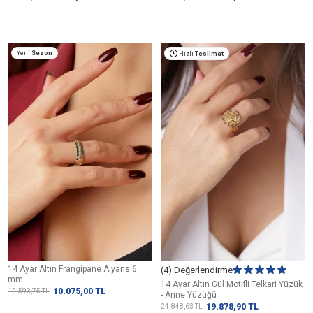
Yeni
Sezon
Hızlı
Teslimat
14 Ayar Altın Frangipane Alyans 6
(4) Değerlendirme
mm
14 Ayar Altın Gül Motifli Telkari Yüzük
10.075,00
TL
12.593,75
TL
- Anne Yüzüğü
19.878,90
TL
24.848,63
TL