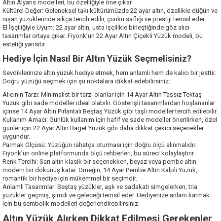
Altın Alyans modelleri, bu özelliğiyle öne çıkar.
Kültürel Değer: Geleneksel takı kültürümüzde 22 ayar altın, özellikle düğün ve
nişan yüzüklerinde sıkça tercih edilir, çünkü saflığı ve prestiji temsil eder.
El İşçiliğiyle Uyum: 22 ayar altın, usta işçilikle birleştiğinde göz alıcı
tasarımlar ortaya çıkar. Fiyonk’un 22 Ayar Altın Çiçekli Yüzük modeli, bu
estetiği yansıtır.
Hediye İçin Nasıl Bir Altın Yüzük Seçmelisiniz?
Sevdiklerinize altın yüzük hediye etmek, hem anlamlı hem de kalıcı bir jesttir.
Doğru yüzüğü seçmek için şu noktalara dikkat edebilirsiniz:
Alıcının Tarzı: Minimalist bir tarzı olanlar için 14 Ayar Altın Taşsız Tektaş
Yüzük gibi sade modeller ideal olabilir. Gösterişli tasarımlardan hoşlananlar
içinse 14 Ayar Altın Pırlantalı Beştaş Yüzük gibi taşlı modeller tercih edilebilir.
Kullanım Amacı: Günlük kullanım için hafif ve sade modeller önerilirken, özel
günler için 22 Ayar Altın Baget Yüzük gibi daha dikkat çekici seçenekler
uygundur.
Parmak Ölçüsü: Yüzüğün rahatça oturması için doğru ölçü alınmalıdır.
Fiyonk’un online platformunda ölçü rehberleri, bu süreci kolaylaştırır.
Renk Tercihi: Sarı altın klasik bir seçenekken, beyaz veya pembe altın
modern bir dokunuş katar. Örneğin, 14 Ayar Pembe Altın Kalpli Yüzük,
romantik bir hediye için mükemmel bir seçimdir.
Anlamlı Tasarımlar: Beştaş yüzükler, aşk ve sadakati simgelerken, tria
yüzükler geçmiş, şimdi ve geleceği temsil eder. Hediyenize anlam katmak
için bu sembolik modelleri değerlendirebilirsiniz.
Altın Yüzük Alırken Dikkat Edilmesi Gerekenler