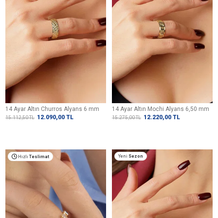
14 Ayar Altın Churros Alyans 6 mm
14 Ayar Altın Mochi Alyans 6,50 mm
12.090,00
TL
12.220,00
TL
15.112,50
TL
15.275,00
TL
Yeni
Sezon
Hızlı
Teslimat