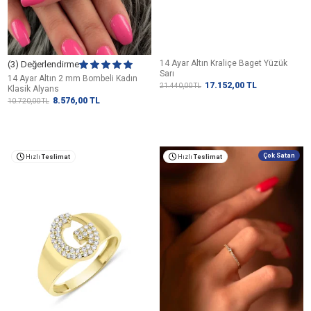
14 Ayar Altın Kraliçe Baget Yüzük
(3) Değerlendirme
Sarı
14 Ayar Altın 2 mm Bombeli Kadın
17.152,00
TL
21.440,00
TL
Klasik Alyans
8.576,00
TL
10.720,00
TL
Çok Satan
Hızlı
Teslimat
Hızlı
Teslimat