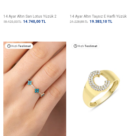
14 Ayar Altın Sarı Lotus Yüzük 2
14 Ayar Altın Taşsız E Harfli Yüzük
14.740,00
TL
19.383,10
TL
18.425,00
TL
24.228,88
TL
Hızlı
Teslimat
Hızlı
Teslimat