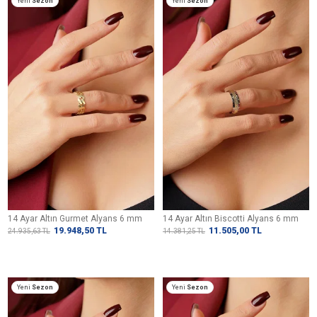
Yeni
Sezon
Yeni
Sezon
14 Ayar Altın Gurmet Alyans 6 mm
14 Ayar Altın Biscotti Alyans 6 mm
19.948,50
TL
11.505,00
TL
24.935,63
TL
14.381,25
TL
Yeni
Sezon
Yeni
Sezon