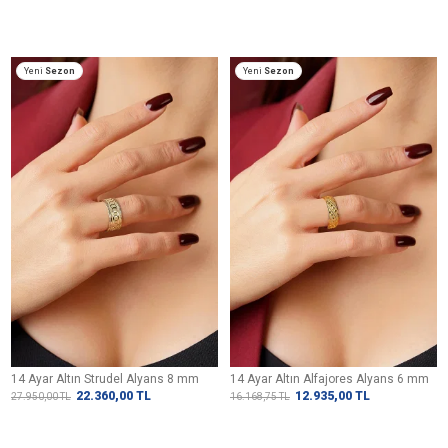
Yeni
Sezon
Yeni
Sezon
14 Ayar Altın Strudel Alyans 8 mm
14 Ayar Altın Alfajores Alyans 6 mm
22.360,00
TL
12.935,00
TL
27.950,00
TL
16.168,75
TL