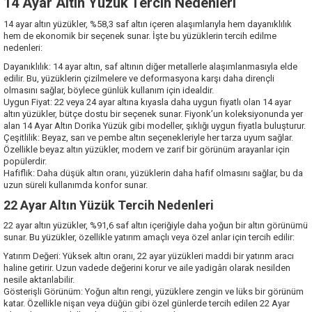
14 Ayar Altın Yüzük Tercih Nedenleri
14 ayar altın yüzükler, %58,3 saf altın içeren alaşımlarıyla hem dayanıklılık
hem de ekonomik bir seçenek sunar. İşte bu yüzüklerin tercih edilme
nedenleri:
Dayanıklılık: 14 ayar altın, saf altının diğer metallerle alaşımlanmasıyla elde
edilir. Bu, yüzüklerin çizilmelere ve deformasyona karşı daha dirençli
olmasını sağlar, böylece günlük kullanım için idealdir.
Uygun Fiyat: 22 veya 24 ayar altına kıyasla daha uygun fiyatlı olan 14 ayar
altın yüzükler, bütçe dostu bir seçenek sunar. Fiyonk’un koleksiyonunda yer
alan 14 Ayar Altın Dorika Yüzük gibi modeller, şıklığı uygun fiyatla buluşturur.
Çeşitlilik: Beyaz, sarı ve pembe altın seçenekleriyle her tarza uyum sağlar.
Özellikle beyaz altın yüzükler, modern ve zarif bir görünüm arayanlar için
popülerdir.
Hafiflik: Daha düşük altın oranı, yüzüklerin daha hafif olmasını sağlar, bu da
uzun süreli kullanımda konfor sunar.
22 Ayar Altın Yüzük Tercih Nedenleri
22 ayar altın yüzükler, %91,6 saf altın içeriğiyle daha yoğun bir altın görünümü
sunar. Bu yüzükler, özellikle yatırım amaçlı veya özel anlar için tercih edilir:
Yatırım Değeri: Yüksek altın oranı, 22 ayar yüzükleri maddi bir yatırım aracı
haline getirir. Uzun vadede değerini korur ve aile yadigârı olarak nesilden
nesile aktarılabilir.
Gösterişli Görünüm: Yoğun altın rengi, yüzüklere zengin ve lüks bir görünüm
katar. Özellikle nişan veya düğün gibi özel günlerde tercih edilen 22 Ayar