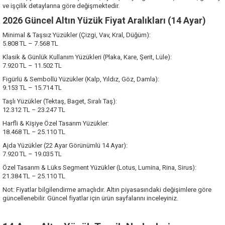
ve işçilik detaylarına göre değişmektedir.
2026 Güncel Altın Yüzük Fiyat Aralıkları (14 Ayar)
Minimal & Taşsız Yüzükler (Çizgi, Vav, Kral, Düğüm):
5.808 TL – 7.568 TL
Klasik & Günlük Kullanım Yüzükleri (Plaka, Kare, Şerit, Lüle):
7.920 TL – 11.502 TL
Figürlü & Sembollü Yüzükler (Kalp, Yıldız, Göz, Damla):
9.153 TL – 15.714 TL
Taşlı Yüzükler (Tektaş, Baget, Sıralı Taş):
12.312 TL – 23.247 TL
Harfli & Kişiye Özel Tasarım Yüzükler:
18.468 TL – 25.110 TL
Ajda Yüzükler (22 Ayar Görünümlü 14 Ayar):
7.920 TL – 19.035 TL
Özel Tasarım & Lüks Segment Yüzükler (Lotus, Lumina, Rina, Sirus):
21.384 TL – 25.110 TL
Not: Fiyatlar bilgilendirme amaçlıdır. Altın piyasasındaki değişimlere göre
güncellenebilir. Güncel fiyatlar için ürün sayfalarını inceleyiniz.