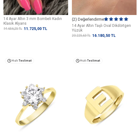
14 Ayar Altın 3 mm Bombeli Kadın
(2) Değerlendirme
Klasik Alyans
14 Ayar Altın Taşlı Oval Dikdörtgen
11.725,00
TL
14.656,25
TL
Yüzük
16.180,50
TL
20.225,63
TL
Hızlı
Teslimat
Hızlı
Teslimat