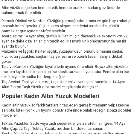
Altın yüzük seçerken hem estetik hem de pratik unsurları göz önünde
bulundurmak önemlidir:
Parmak Ölçüsü ve Konfor: Yüzüğün parmağı sıkmaması ve gün boyu rahatça
taşınabilmesi gerekir. Ölçü alırken akşam saatlerini tercih edin, çünkü
parmaklar gün içinde hafifçe şişebilir.
Ayar Seçimi: 14 ayar altın, günlük kullanım için dayanıklı ve ekonomiktir. 22
ayar ise daha özel anlar için tercih edilir. Fiyonk’un koleksiyonunda her iki
ayar da bulunur.
Malzeme ve İşçilik: Kaliteli işçilik, yüzüğün uzun ömürlü olmasını sağlar.
Fiyonk’un yüzükleri, sağlam taş yerleşimi ve özenli tasarımlarıyla dikkat
çeker.
Tarz ve Kombin: Yüzüğün kıyafetlerle uyumu önemlidir. Beyaz altın yüzükler
modern kıyafetlerle, sarı altın ise klasik tarzlarla uyumludur. Pembe altın ise
her ikisiyle de harika bir denge sağlar.
Taş Seçimi: Taşlı yüzüklerde, taşın kalitesi ve yerleşimi önemlidir. 14 Ayar
Altın Zirkon Taşlı Yüzük gibi modeller, ışıltısıyla öne çıkar.
Popüler Kadın Altın Yüzük Modelleri
Kadın altın yüzükler, farklı tarzlara hitap eden geniş bir tasarım yelpazesine
sahiptir. İşte Fiyonk’un fiyonk.com.tr adresinde bulabileceğiniz bazı popüler
modeller:
Tektaş Yüzükler: Sade veya taşlı seçenekleriyle zarafetin simgesi. 14 Ayar
Altın Çapraz Taşlı
Tektaş Yüzük
, modern bir dokunuş sunar.
Beştaş Yüzükler: Aşk, sadakat ve huzuru temsil eden bu modeller, nişan