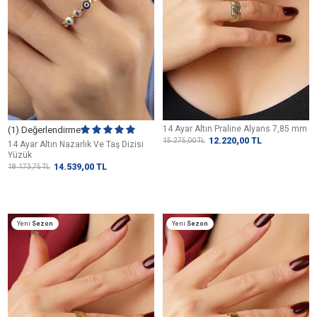
14 Ayar Altın Praline Alyans 7,85 mm
(1) Değerlendirme
12.220,00
TL
15.275,00
TL
14 Ayar Altın Nazarlık Ve Taş Dizisi
Yüzük
14.539,00
TL
18.173,75
TL
Yeni
Sezon
Yeni
Sezon