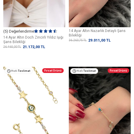
14 Ayar Altın Nazarlık Detaylı Şans
(5) Değerlendirme
Bilekliği
14 Ayar Altın Doch Zincirli Yıldız Işığı
29.011,00
TL
36.263,75
TL
Şans Bilekliği
21.172,00
TL
26.465,00
TL
Fırsat Ürünü
Fırsat Ürünü
Hızlı
Teslimat
Hızlı
Teslimat