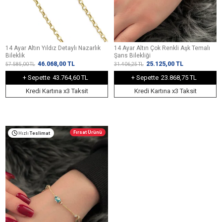
14 Ayar Altın Yıldız Detaylı Nazarlık
14 Ayar Altın Çok Renkli Aşk Temalı
Bileklik
Şans Bilekliği
46.068,00
TL
25.125,00
TL
57.585,00
TL
31.406,25
TL
+ Sepette
43.764,60 TL
+ Sepette
23.868,75 TL
Kredi Kartına x3 Taksit
Kredi Kartına x3 Taksit
Fırsat Ürünü
Hızlı
Teslimat