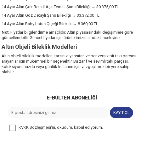
14 Ayar Altın Çok Renkli Aşk Temalı Şans Bilekliği → 30.375,00 TL
14 Ayar Altın Göz Detaylı Şans Bilekliği → 33.372,00 TL
14 Ayar Altın Baby Lotus Çiçeği Bileklik → 8.360,00 TL
Not
: Fiyatlar bilgilendirme amaçlıdır. Altın piyasasındaki değişimlere göre
güncellenebilir. Güncel fiyatlar için ürünlerimizin altıdaki inceleyiniz.
Altın Objeli Bileklik Modelleri
Altın objeli bileklik modelleri
, tarzınızı yansıtan ve benzersiz bir takı parçası
arayanlar için mükemmel bir seçenektir. Bu zarif ve sevimli takı parçası,
koleksiyonunuzda veya günlük kullanım için vazgeçilmez bir yere sahip
olabilir.
E-BÜLTEN ABONELIĞI
KAYIT OL
KVKK Sözleşmesi'ni
, okudum, kabul ediyorum.