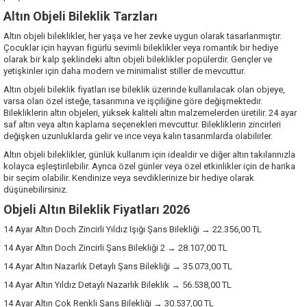
Altın Objeli Bileklik Tarzları
Altın objeli bileklikler, her yaşa ve her zevke uygun olarak tasarlanmıştır.
Çocuklar için hayvan figürlü sevimli bileklikler veya romantik bir hediye
olarak bir kalp şeklindeki altın objeli bileklikler popülerdir. Gençler ve
yetişkinler için daha modern ve minimalist stiller de mevcuttur.
Altın objeli bileklik fiyatları ise bileklik üzerinde kullanılacak olan objeye,
varsa olan özel isteğe, tasarımına ve işçiliğine göre değişmektedir.
Bilekliklerin altın objeleri, yüksek kaliteli altın malzemelerden üretilir. 24 ayar
saf altın veya altın kaplama seçenekleri mevcuttur. Bilekliklerin zincirleri
değişken uzunluklarda gelir ve ince veya kalın tasarımlarda olabilirler.
Altın objeli bileklikler, günlük kullanım için idealdir ve diğer altın takılarınızla
kolayca eşleştirilebilir. Ayrıca özel günler veya özel etkinlikler için de harika
bir seçim olabilir. Kendinize veya sevdiklerinize bir hediye olarak
düşünebilirsiniz.
Objeli Altın Bileklik Fiyatları 2026
14 Ayar Altın Doch Zincirli Yıldız Işığı Şans Bilekliği → 22.356,00 TL
14 Ayar Altın Doch Zincirli Şans Bilekliği 2 → 28.107,00 TL
14 Ayar Altın Nazarlık Detaylı Şans Bilekliği → 35.073,00 TL
14 Ayar Altın Yıldız Detaylı Nazarlık Bileklik → 56.538,00 TL
14 Ayar Altın Çok Renkli Şans Bilekliği → 30.537,00 TL