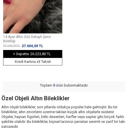
14 Ayar Altın Göz Detaylı Şans
Bilekliği
27.604,00
TL
34.505,00
TL
+ Sepette
26.223,80 TL
Kredi Kartına x3 Taksit
Toplam
5
ürün bulunmaktadır.
Özel Objeli Altın Bileklikler
Altın objeli bileklikler
, son yıllarda oldukça popüler hale gelmiştir. Bu tür
bileklikler, altın zincirlerin üzerine takılan küçük altın objelerle süslenir.
Objeler, hayvan figürleri, bitki desenleri, harfler veya sayılar gibi birçok farklı
şekilde olabilir. Bu bileklikler, kişisel tarzınızı yansıtan sevimli ve zarif bir takı
parçasıdır.