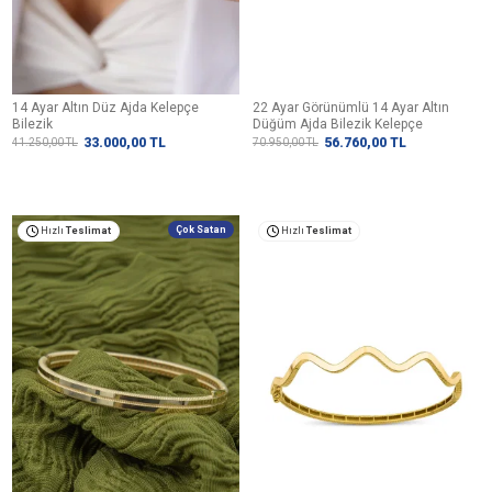
14 Ayar Altın Düz Ajda Kelepçe
22 Ayar Görünümlü 14 Ayar Altın
Bilezik
Düğüm Ajda Bilezik Kelepçe
33.000,00
TL
56.760,00
TL
41.250,00
TL
70.950,00
TL
Çok Satan
Hızlı
Teslimat
Hızlı
Teslimat