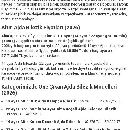
herkesin favorisi olan bu bilezikler, düğün hediyesi olarak da popüler. Fiyonk
Kuyumculuk’un hızlı teslimat ve sigortalı kargo avantajıyla, 14 ayar ajda altın
bilezikler şıklık ve değer arayanların vazgeçilmezi. Kategorimizi ziyaret edin,
tarzınızı tamamlayın
Altın Ajda Bilezik Fiyatları (2026)
Altın Ajda bilezik fiyatları;
altın kuru
,
ayar (14 ayar / 22 ayar görünümlü)
,
gramaj
ve
işçilik detaylarına
göre değişiklik gösterir.
2026 yılı başlangıcı itibarıyla
, 22 ayar görünümlü 14 ayar Ajda bilezik ve
kelepçe modellerinde fiyatlar
yaklaşık 38.556 TL’den başlayarak
57.712,50 TL’ye
kadar çıkmaktadır.
14 ayar Ajda bilezikler, 22 ayar görünümlü tasarımlara kıyasla daha
ulaşılabilir fiyatlı olup
günlük kullanım ve hediye tercihleri
için öne çıkar.
Kelepçe ve bileklik formundaki Ajda modelleri, hem klasik hem modern
stillere uyum sağlar.
Kategorimizde Öne Çıkan Ajda Bilezik Modelleri
(2026)
14 Ayar Altın Düz Ajda Kelepçe Bilezik
–
39.285 TL – 49.106,25 TL
22 Ayar Görünümlü 14 Ayar Altın Köşeli Ajda Kelepçe Bilezik
–
38.556 TL – 48.195 TL
14 Ayar Altın Kalem Desenli Ajda Bileklik
–
40.176 TL – 50.220 TL
22 Ayar Görünümlü 14 Ayar Altın Zikzak Ajda Bilezik Kelepçe
–