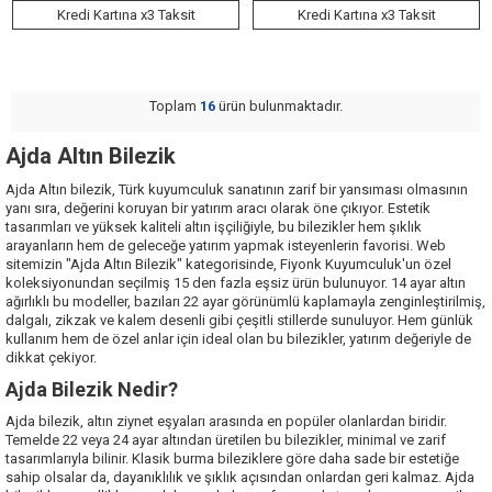
Kredi Kartına x3 Taksit
Kredi Kartına x3 Taksit
Toplam
16
ürün bulunmaktadır.
Ajda Altın Bilezik
Ajda Altın bilezik, Türk kuyumculuk sanatının zarif bir yansıması olmasının
yanı sıra, değerini koruyan bir yatırım aracı olarak öne çıkıyor. Estetik
tasarımları ve yüksek kaliteli altın işçiliğiyle, bu bilezikler hem şıklık
arayanların hem de geleceğe yatırım yapmak isteyenlerin favorisi.
Web
sitemizin
"Ajda Altın Bilezik" kategorisinde, Fiyonk Kuyumculuk'un özel
koleksiyonundan seçilmiş 15 den fazla eşsiz ürün bulunuyor. 14 ayar altın
ağırlıklı bu modeller, bazıları 22 ayar görünümlü kaplamayla zenginleştirilmiş,
dalgalı, zikzak ve kalem desenli gibi çeşitli stillerde sunuluyor. Hem günlük
kullanım hem de özel anlar için ideal olan bu bilezikler, yatırım değeriyle de
dikkat çekiyor.
Ajda Bilezik Nedir?
Ajda bilezik, altın ziynet eşyaları arasında en popüler olanlardan biridir.
Temelde 22 veya 24 ayar altından üretilen bu bilezikler, minimal ve zarif
tasarımlarıyla bilinir. Klasik burma bileziklere göre daha sade bir estetiğe
sahip olsalar da, dayanıklılık ve şıklık açısından onlardan geri kalmaz. Ajda