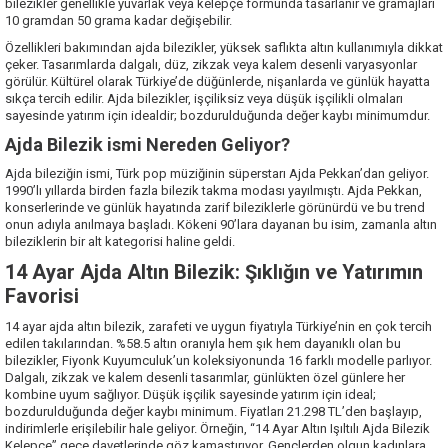
bilezikler genellikle yuvarlak veya kelepçe formunda tasarlanır ve gramajları
10 gramdan 50 grama kadar değişebilir.
Özellikleri bakımından ajda bilezikler, yüksek saflıkta altın kullanımıyla dikkat
çeker. Tasarımlarda dalgalı, düz, zikzak veya kalem desenli varyasyonlar
görülür. Kültürel olarak Türkiye’de düğünlerde, nişanlarda ve günlük hayatta
sıkça tercih edilir. Ajda bilezikler, işçiliksiz veya düşük işçilikli olmaları
sayesinde yatırım için idealdir; bozdurulduğunda değer kaybı minimumdur.
Ajda Bilezik ismi Nereden Geliyor?
Ajda bileziğin ismi, Türk pop müziğinin süperstarı Ajda Pekkan’dan geliyor.
1990’lı yıllarda birden fazla bilezik takma modası yayılmıştı. Ajda Pekkan,
konserlerinde ve günlük hayatında zarif bileziklerle görünürdü ve bu trend
onun adıyla anılmaya başladı. Kökeni 90’lara dayanan bu isim, zamanla altın
bileziklerin bir alt kategorisi haline geldi.
14 Ayar Ajda Altın Bilezik: Şıklığın ve Yatırımın
Favorisi
14 ayar ajda altın bilezik, zarafeti ve uygun fiyatıyla Türkiye’nin en çok tercih
edilen takılarından. %58.5 altın oranıyla hem şık hem dayanıklı olan bu
bilezikler, Fiyonk Kuyumculuk’un koleksiyonunda 16 farklı modelle parlıyor.
Dalgalı, zikzak ve kalem desenli tasarımlar, günlükten özel günlere her
kombine uyum sağlıyor. Düşük işçilik sayesinde yatırım için ideal;
bozdurulduğunda değer kaybı minimum. Fiyatları 21.298 TL’den başlayıp,
indirimlerle erişilebilir hale geliyor. Örneğin, “14 Ayar Altın Işıltılı Ajda Bilezik
Kelepçe” gece davetlerinde göz kamaştırıyor. Gençlerden olgun kadınlara