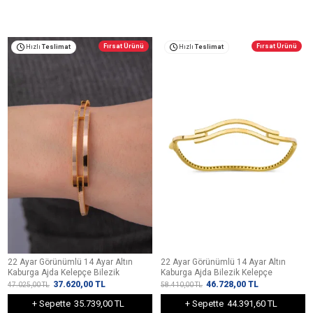
Fırsat Ürünü
Fırsat Ürünü
Hızlı
Teslimat
Hızlı
Teslimat
22 Ayar Görünümlü 14 Ayar Altın
22 Ayar Görünümlü 14 Ayar Altın
Kaburga Ajda Kelepçe Bilezik
Kaburga Ajda Bilezik Kelepçe
37.620,00
TL
46.728,00
TL
47.025,00
TL
58.410,00
TL
+ Sepette
35.739,00 TL
+ Sepette
44.391,60 TL