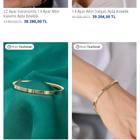
22 Ayar Görünümlü 14 Ayar Altın
14 Ayar Altın Dalgalı Ajda Bileklik
Kalemli Ajda Bileklik
39.204,00
TL
49.005,00
TL
38.280,00
TL
47.850,00
TL
Hızlı
Teslimat
Hızlı
Teslimat