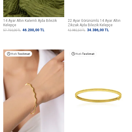
14 Ayar Altın Kalemli Ajda Bilezik
22 Ayar Görünümlü 14 Ayar Altın
Kelepçe
Zikzak Ajda Bilezik Kelepçe
46.200,00
TL
34.386,00
TL
57.750,00
TL
42.982,50
TL
Hızlı
Teslimat
Hızlı
Teslimat