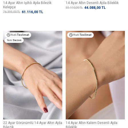
14 Ayar Altın Işıltılı Ajda Bilezik
14 Ayar Altın Desenli Ajda Bileklik
Kelepçe
44.088,00
TL
55.110,00
TL
61.116,00
TL
76.395,00
TL
Hızlı
Teslimat
Hızlı
Teslimat
Yeni
Sezon
22 Ayar Görünümlü 14 Ayar Altın Ajda
14 Ayar Altın Kalem Desenli Ajda
Bilezik
Bileklik