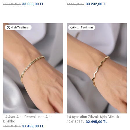
33.000,00
TL
33.232,00
TL
41.250,00
TL
41.540,00
TL
Hızlı
Teslimat
Hızlı
Teslimat
14 Ayar Altın Desenli İnce Ajda
14 Ayar Altın Zikzak Ajda Bileklik
Bileklik
32.495,00
TL
40.618,75
TL
37.488,00
TL
46.860,00
TL