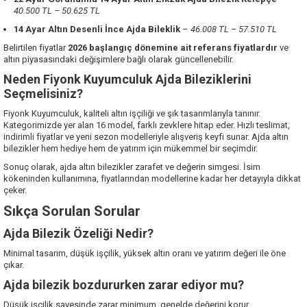
40.500 TL – 50.625 TL
14 Ayar Altın Desenli İnce Ajda Bileklik
–
46.008 TL – 57.510 TL
Belirtilen fiyatlar
2026 başlangıç dönemine ait referans fiyatlardır
ve
altın piyasasındaki değişimlere bağlı olarak güncellenebilir.
Neden Fiyonk Kuyumculuk Ajda Bileziklerini
Seçmelisiniz?
Fiyonk Kuyumculuk, kaliteli altın işçiliği ve şık tasarımlarıyla tanınır.
Kategorimizde yer alan 16 model, farklı zevklere hitap eder. Hızlı teslimat,
indirimli fiyatlar ve yeni sezon modelleriyle alışveriş keyfi sunar. Ajda altın
bilezikler hem hediye hem de yatırım için mükemmel bir seçimdir.
Sonuç olarak, ajda altın bilezikler zarafet ve değerin simgesi. İsim
kökeninden kullanımına, fiyatlarından modellerine kadar her detayıyla dikkat
çeker.
Sıkça Sorulan Sorular
Ajda Bilezik Özeliği Nedir?
Minimal tasarım, düşük işçilik, yüksek altın oranı ve yatırım değeri ile öne
çıkar.
Ajda bilezik bozdururken zarar ediyor mu?
Düşük işçilik sayesinde zarar minimum, genelde değerini korur.