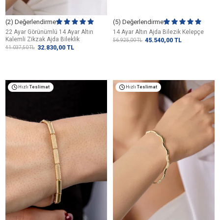
(2) Değerlendirme
(5) Değerlendirme
22 Ayar Görünümlü 14 Ayar Altın
14 Ayar Altın Ajda Bilezik Kelepçe
Kalemli Zikzak Ajda Bileklik
45.540,00
TL
56.925,00
TL
32.830,00
TL
41.037,50
TL
Hızlı
Teslimat
Hızlı
Teslimat