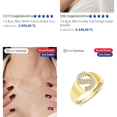
(127) Değerlendirme
(28) Değerlendirme
14 Ayar Altın Minik Yonca Kolye Ucu
14 Ayar Altın Dorika Top Detaylı Kalpli
Bileklik
2.870,00
TL
3.587,50
TL
6.440,00
TL
8.050,00
TL
Fırsat Ürünü
Fırsat Ürünü
Hızlı
Teslimat
Hızlı
Teslimat
Çok Satan
Çok Satan