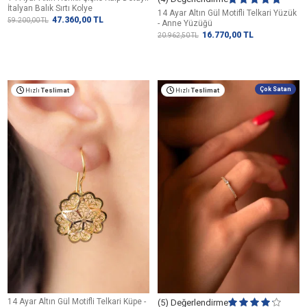
İtalyan Balık Sırtı Kolye
14 Ayar Altın Gül Motifli Telkari Yüzük
47.360,00
TL
59.200,00
TL
- Anne Yüzüğü
16.770,00
TL
20.962,50
TL
Çok Satan
Hızlı
Teslimat
Hızlı
Teslimat
14 Ayar Altın Gül Motifli Telkari Küpe -
(5) Değerlendirme