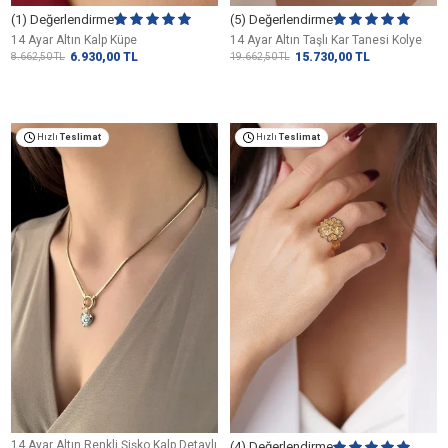
(1) Değerlendirme
(5) Değerlendirme
14 Ayar Altın Kalp Küpe
14 Ayar Altın Taşlı Kar Tanesi Kolye
6.930,00
TL
15.730,00
TL
8.662,50
TL
19.662,50
TL
Hızlı
Teslimat
Hızlı
Teslimat
14 Ayar Altın Renkli Şişko Kalp Detaylı
(4) Değerlendirme