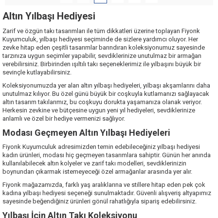
Altın Yılbaşı Hediyesi
Zarif ve özgün takı tasarımları ile tüm dikkatleri üzerine toplayan Fiyonk
Kuyumculuk, yılbaşı hediyesi seçiminde de sizlere yardımcı oluyor. Her
zevke hitap eden çeşitli tasarımlar barındıran koleksiyonumuz sayesinde
tarzınıza uygun seçimler yapabilir, sevdiklerinize unutulmaz bir armağan
verebilirsiniz. Birbirinden ışıltılı takı seçeneklerimiz ile yılbaşını büyük bir
sevinçle kutlayabilirsiniz.
Koleksiyonumuzda yer alan altın yılbaşı hediyeleri, yılbaşı akşamlarını daha
unutulmaz kılıyor. Bu özel günü büyük bir coşkuyla kutlamanızı sağlayacak
altın tasarım takılarımız, bu coşkuyu dorukta yaşamanıza olanak veriyor.
Herkesin zevkine ve bütçesine uygun yeni yıl hediyeleri, sevdiklerinize
anlamlı ve özel bir hediye vermenizi sağlıyor.
Modası Geçmeyen Altın Yılbaşı Hediyeleri
Fiyonk Kuyumculuk adresimizden temin edebileceğiniz yılbaşı hediyesi
kadın ürünleri, modası hiç geçmeyen tasarımlara sahiptir. Günün her anında
kullanılabilecek altın kolyeler ve zarif takı modelleri, sevdiklerinizin
boynundan çıkarmak istemeyeceği özel armağanlar arasında yer alır.
Fiyonk mağazamızda, farklı yaş aralıklarına ve stillere hitap eden pek çok
kadına yılbaşı hediyesi seçeneği sunulmaktadır. Güvenli alışveriş altyapımız
sayesinde beğendiğiniz ürünleri gönül rahatlığıyla sipariş edebilirsiniz.
Yılbaşı İçin Altın Takı Koleksiyonu