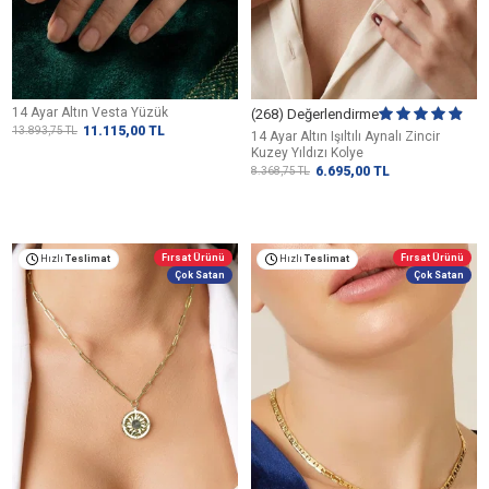
14 Ayar Altın Vesta Yüzük
(268) Değerlendirme
11.115,00
TL
13.893,75
TL
14 Ayar Altın Işıltılı Aynalı Zincir
Kuzey Yıldızı Kolye
6.695,00
TL
8.368,75
TL
Fırsat Ürünü
Fırsat Ürünü
Hızlı
Teslimat
Hızlı
Teslimat
Çok Satan
Çok Satan