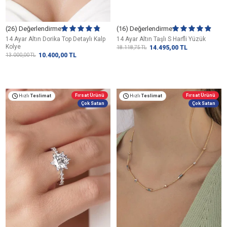
(26) Değerlendirme
(16) Değerlendirme
14 Ayar Altın Dorika Top Detaylı Kalp
14 Ayar Altın Taşlı S Harfli Yüzük
Kolye
14.495,00
TL
18.118,75
TL
10.400,00
TL
13.000,00
TL
Fırsat Ürünü
Fırsat Ürünü
Hızlı
Teslimat
Hızlı
Teslimat
Çok Satan
Çok Satan