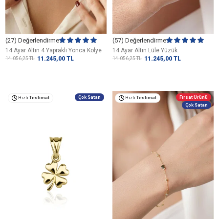
(27) Değerlendirme
(57) Değerlendirme
14 Ayar Altın 4 Yapraklı Yonca Kolye
14 Ayar Altın Lüle Yüzük
11.245,00
TL
11.245,00
TL
14.056,25
TL
14.056,25
TL
Çok Satan
Fırsat Ürünü
Hızlı
Teslimat
Hızlı
Teslimat
Çok Satan