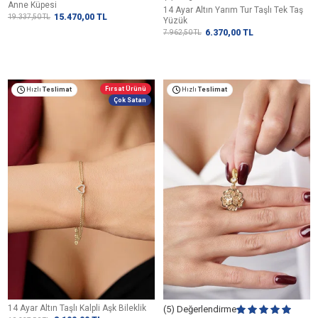
Anne Küpesi
14 Ayar Altın Yarım Tur Taşlı Tek Taş
15.470,00
TL
19.337,50
TL
Yüzük
6.370,00
TL
7.962,50
TL
Fırsat Ürünü
Hızlı
Teslimat
Hızlı
Teslimat
Çok Satan
14 Ayar Altın Taşlı Kalpli Aşk Bileklik
(5) Değerlendirme