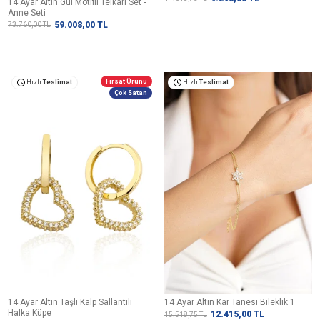
14 Ayar Altın Gül Motifli Telkari Set -
Anne Seti
59.008,00
TL
73.760,00
TL
Fırsat Ürünü
Hızlı
Teslimat
Hızlı
Teslimat
Çok Satan
14 Ayar Altın Taşlı Kalp Sallantılı
14 Ayar Altın Kar Tanesi Bileklik 1
Halka Küpe
12.415,00
TL
15.518,75
TL