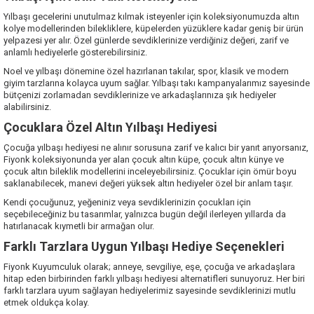
Yılbaşı gecelerini unutulmaz kılmak isteyenler için koleksiyonumuzda altın
kolye modellerinden bilekliklere, küpelerden yüzüklere kadar geniş bir ürün
yelpazesi yer alır. Özel günlerde sevdiklerinize verdiğiniz değeri, zarif ve
anlamlı hediyelerle gösterebilirsiniz.
Noel ve yılbaşı dönemine özel hazırlanan takılar, spor, klasik ve modern
giyim tarzlarına kolayca uyum sağlar. Yılbaşı takı kampanyalarımız sayesinde
bütçenizi zorlamadan sevdiklerinize ve arkadaşlarınıza şık hediyeler
alabilirsiniz.
Çocuklara Özel Altın Yılbaşı Hediyesi
Çocuğa yılbaşı hediyesi ne alınır sorusuna zarif ve kalıcı bir yanıt arıyorsanız,
Fiyonk koleksiyonunda yer alan çocuk altın küpe, çocuk altın künye ve
çocuk altın bileklik modellerini inceleyebilirsiniz. Çocuklar için ömür boyu
saklanabilecek, manevi değeri yüksek altın hediyeler özel bir anlam taşır.
Kendi çocuğunuz, yeğeniniz veya sevdiklerinizin çocukları için
seçebileceğiniz bu tasarımlar, yalnızca bugün değil ilerleyen yıllarda da
hatırlanacak kıymetli bir armağan olur.
Farklı Tarzlara Uygun Yılbaşı Hediye Seçenekleri
Fiyonk Kuyumculuk olarak; anneye, sevgiliye, eşe, çocuğa ve arkadaşlara
hitap eden birbirinden farklı yılbaşı hediyesi alternatifleri sunuyoruz. Her biri
farklı tarzlara uyum sağlayan hediyelerimiz sayesinde sevdiklerinizi mutlu
etmek oldukça kolay.