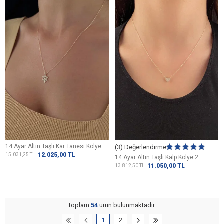
14 Ayar Altın Taşlı Kar Tanesi Kolye
(3) Değerlendirme
12.025,00
TL
15.031,25
TL
14 Ayar Altın Taşlı Kalp Kolye 2
11.050,00
TL
13.812,50
TL
Toplam
54
ürün bulunmaktadır.
1
2