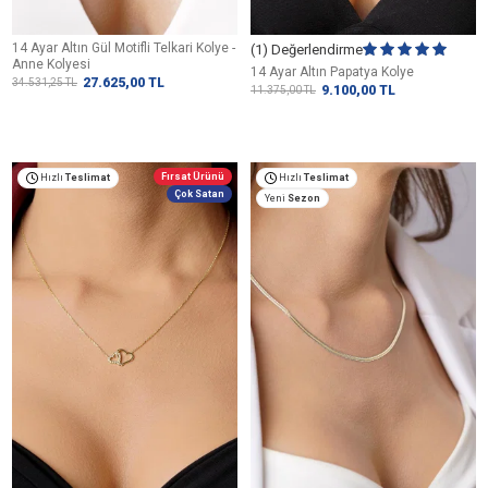
14 Ayar Altın Gül Motifli Telkari Kolye -
(1) Değerlendirme
Anne Kolyesi
14 Ayar Altın Papatya Kolye
27.625,00
TL
34.531,25
TL
9.100,00
TL
11.375,00
TL
Fırsat Ürünü
Hızlı
Teslimat
Hızlı
Teslimat
Çok Satan
Yeni
Sezon