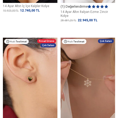
14 Ayar Altın İç İçe Kalpler Kolye
(1) Değerlendirme
12.740,00
TL
15.925,00
TL
14 Ayar Altın İtalyan Ezme Zincir
Kolye
22.945,00
TL
28.681,25
TL
Fırsat Ürünü
Çok Satan
Hızlı
Teslimat
Hızlı
Teslimat
Çok Satan