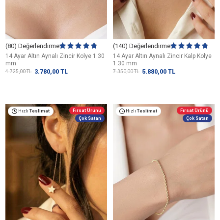
(80) Değerlendirme
(140) Değerlendirme
14 Ayar Altın Aynalı Zincir Kolye 1.30
14 Ayar Altın Aynalı Zincir Kalp Kolye
mm
1.30 mm
3.780,00
TL
5.880,00
TL
4.725,00
TL
7.350,00
TL
Fırsat Ürünü
Fırsat Ürünü
Hızlı
Teslimat
Hızlı
Teslimat
Çok Satan
Çok Satan