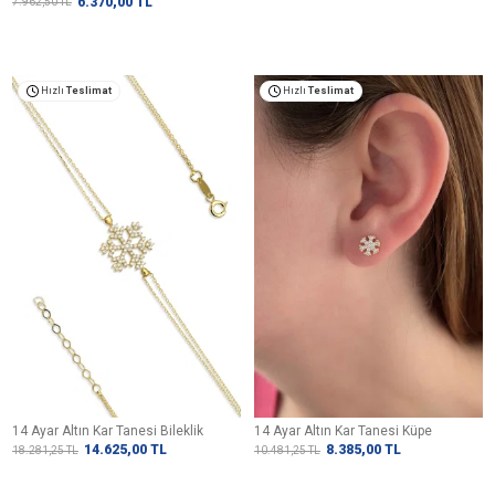
6.370,00
TL
7.962,50
TL
Hızlı
Teslimat
Hızlı
Teslimat
14 Ayar Altın Kar Tanesi Bileklik
14 Ayar Altın Kar Tanesi Küpe
14.625,00
TL
8.385,00
TL
18.281,25
TL
10.481,25
TL