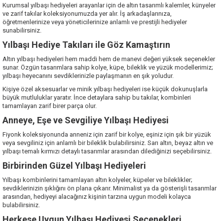
Kurumsal yılbaşı hediyeleri arayanlar için de altın tasarımlı kalemler, künyeler
ve zarif takılar koleksiyonumuzda yer alır. İş arkadaşlarınıza,
öğretmenlerinize veya yöneticilerinize anlamlı ve prestijli hediyeler
sunabilirsiniz.
Yılbaşı Hediye Takıları ile Göz Kamaştırın
Altın yılbaşı hediyeleri hem maddi hem de manevi değeri yüksek seçenekler
sunar. Özgün tasarımlara sahip kolye, küpe, bileklik ve yüzük modellerimiz;
yılbaşı heyecanını sevdiklerinizle paylaşmanın en şık yoludur.
Kişiye özel aksesuarlar ve minik yılbaşı hediyeleri ise küçük dokunuşlarla
büyük mutluluklar yaratır. İnce detaylara sahip bu takılar, kombinleri
tamamlayan zarif birer parça olur.
Anneye, Eşe ve Sevgiliye Yılbaşı Hediyesi
Fiyonk koleksiyonunda anneniz için zarif bir kolye, eşiniz için şık bir yüzük
veya sevgiliniz için anlamlı bir bileklik bulabilirsiniz. Sarı altın, beyaz altın ve
yılbaşı temalı kırmızı detaylı tasarımlar arasından dilediğinizi seçebilirsiniz.
Birbirinden Güzel Yılbaşı Hediyeleri
Yılbaşı kombinlerini tamamlayan altın kolyeler, küpeler ve bileklikler;
sevdiklerinizin şıklığını ön plana çıkarır. Minimalist ya da gösterişli tasarımlar
arasından, hediyeyi alacağınız kişinin tarzına uygun modeli kolayca
bulabilirsiniz.
Herkese Uygun Yılbaşı Hediyesi Seçenekleri