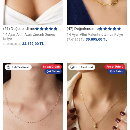
(51) Değerlendirme
(47) Değerlendirme
14 Ayar Altın Ataç Zincirli Güneş
14 Ayar Altın Valentino Zincir Kolye
Kolye
30.095,00
TL
37.618,75
TL
33.472,00
TL
41.840,00
TL
Fırsat Ürünü
Fırsat Ürünü
Hızlı
Teslimat
Hızlı
Teslimat
Çok Satan
Çok Satan