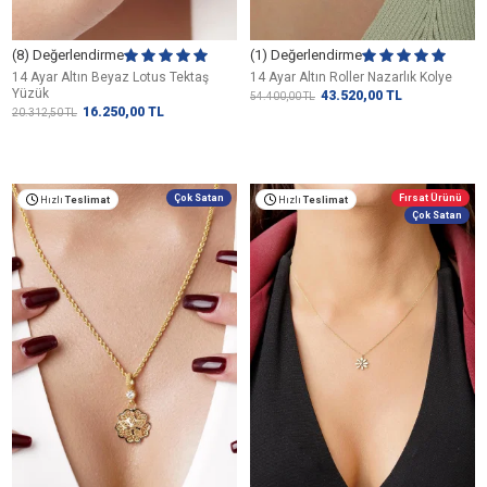
(8) Değerlendirme
(1) Değerlendirme
14 Ayar Altın Beyaz Lotus Tektaş
14 Ayar Altın Roller Nazarlık Kolye
Yüzük
43.520,00
TL
54.400,00
TL
16.250,00
TL
20.312,50
TL
Çok Satan
Fırsat Ürünü
Hızlı
Teslimat
Hızlı
Teslimat
Çok Satan