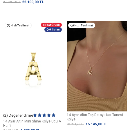
22.100,00
TL
27.625,00
TL
Fırsat Ürünü
Hızlı
Teslimat
Hızlı
Teslimat
Çok Satan
14 Ayar Altın Taş Detaylı Kar Tanesi
(2) Değerlendirme
Kolye
14 Ayar Altın Mini Shine Kolye Ucu A
15.145,00
TL
18.931,25
TL
Harfi