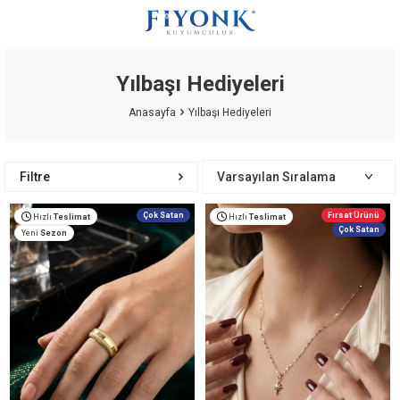
Yılbaşı Hediyeleri
Anasayfa
Yılbaşı Hediyeleri
Filtre
Çok Satan
Fırsat Ürünü
Hızlı
Teslimat
Hızlı
Teslimat
Çok Satan
Yeni
Sezon