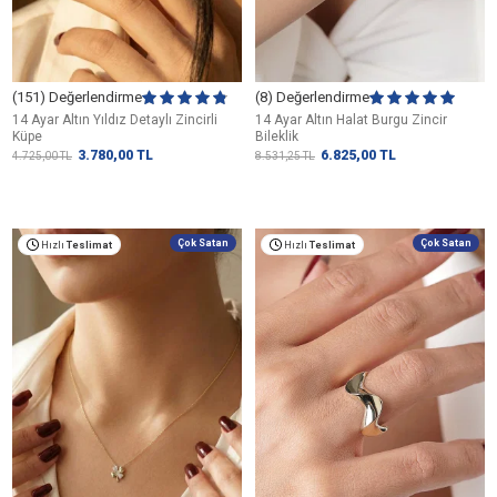
(151) Değerlendirme
(8) Değerlendirme
14 Ayar Altın Yıldız Detaylı Zincirli
14 Ayar Altın Halat Burgu Zincir
Küpe
Bileklik
3.780,00
TL
6.825,00
TL
4.725,00
TL
8.531,25
TL
Çok Satan
Çok Satan
Hızlı
Teslimat
Hızlı
Teslimat