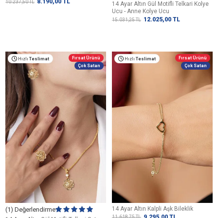
8.190,00
TL
10.237,50
TL
14 Ayar Altın Gül Motifli Telkari Kolye
Ucu - Anne Kolye Ucu
12.025,00
TL
15.031,25
TL
Fırsat Ürünü
Fırsat Ürünü
Hızlı
Teslimat
Hızlı
Teslimat
Çok Satan
Çok Satan
14 Ayar Altın Kalpli Aşk Bileklik
(1) Değerlendirme
9.295,00
TL
11.618,75
TL