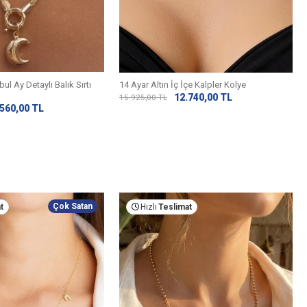
ul Ay Detaylı Balık Sırtı
14 Ayar Altın İç İçe Kalpler Kolye
12.740,00
TL
15.925,00
TL
.560,00
TL
Çok Satan
t
Hızlı
Teslimat