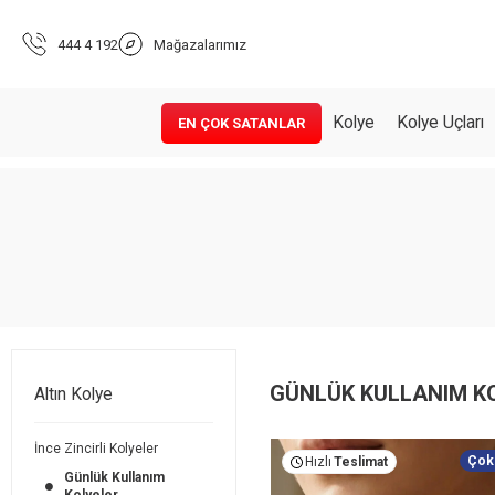
444 4 192
Mağazalarımız
Kolye
Kolye Uçları
EN ÇOK SATANLAR
GÜNLÜK KULLANIM K
Altın Kolye
İnce Zincirli Kolyeler
Çok
Hızlı
Teslimat
Günlük Kullanım