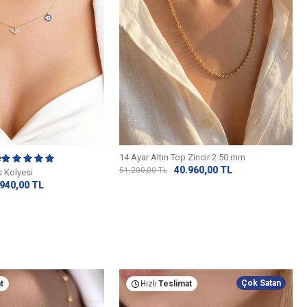
14 Ayar Altın Top Zincir 2.50 mm
e
40.960,00
TL
51.200,00
TL
s Kolyesi
.940,00
TL
Çok Satan
t
Hızlı
Teslimat