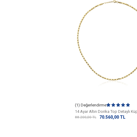
(1) Değerlendirme
14 Ayar Altın Dorika Top Detaylı Kü
70.560,00
TL
88.200,00
TL