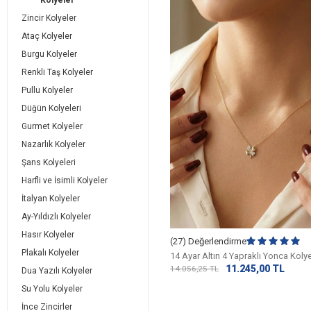
Kolyeler
Zincir Kolyeler
Ataç Kolyeler
Burgu Kolyeler
Renkli Taş Kolyeler
Pullu Kolyeler
Düğün Kolyeleri
Gurmet Kolyeler
Nazarlık Kolyeler
Şans Kolyeleri
Harfli ve İsimli Kolyeler
İtalyan Kolyeler
Ay-Yıldızlı Kolyeler
Hasır Kolyeler
(27) Değerlendirme
Plakalı Kolyeler
14 Ayar Altın 4 Yapraklı Yonca Koly
11.245,00
TL
14.056,25
TL
Dua Yazılı Kolyeler
Su Yolu Kolyeler
İnce Zincirler