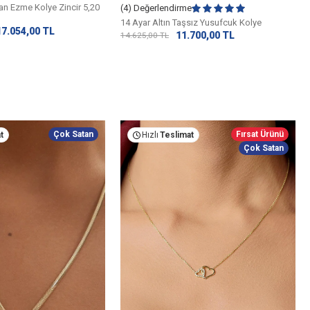
yan Ezme Kolye Zincir 5,20
(4) Değerlendirme
14 Ayar Altın Taşsız Yusufcuk Kolye
17.054,00
TL
11.700,00
TL
14.625,00
TL
Çok Satan
Fırsat Ürünü
t
Hızlı
Teslimat
Çok Satan