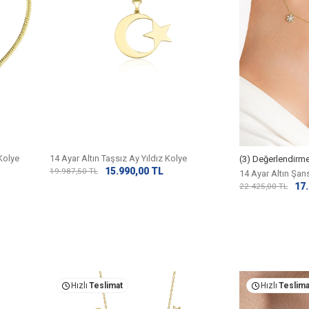
 Kolye
14 Ayar Altın Taşsız Ay Yıldız Kolye
(3) Değerlendirm
15.990,00
TL
19.987,50
TL
14 Ayar Altın Şan
17
22.425,00
TL
Hızlı
Teslimat
Hızlı
Teslima