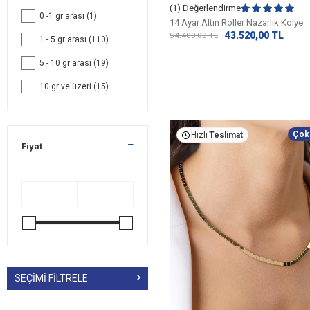
(1) Değerlendirme
0 -1 gr arası
(1)
14 Ayar Altın Roller Nazarlık Kolye
43.520,00
TL
54.400,00
TL
1 - 5 gr arası
(110)
5 - 10 gr arası
(19)
10 gr ve üzeri
(15)
Çok
Hızlı
Teslimat
Fiyat
SEÇIMI FILTRELE