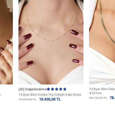
14 Ayar Altın İtaly
(26) Değerlendirme
4,20 mm
e
14 Ayar Altın Dorika Top Detaylı Kalp Kolye
78
98.122,50
TL
10.400,00
TL
13.000,00
TL