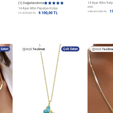
14 Ayar Altın İtal
(1) Değerlendirme
mm
14 Ayar Altın Papatya Kolye
1
146.317,50
TL
9.100,00
TL
11.375,00
TL
 Satan
Çok Satan
Hızlı
Teslimat
Hızlı
Teslima