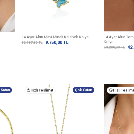
14 Ayar Altın Mavi Mineli Kelebek Kolye
14 Ayar Altın Tomb
Kolye
9.750,00
TL
12.187,50
TL
42
53.200,00
TL
 Satan
Çok Satan
Hızlı
Teslimat
Hızlı
Teslima