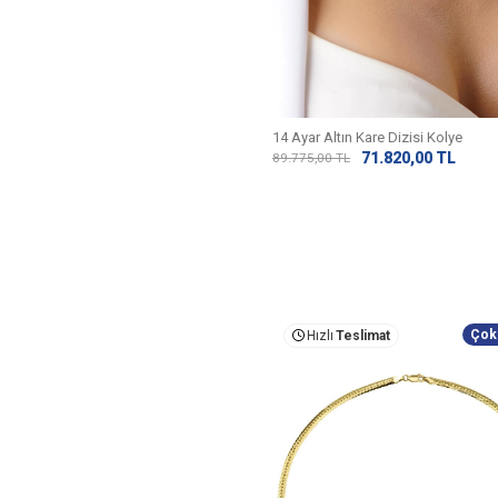
14 Ayar Altın Kare Dizisi Kolye
71.820,00
TL
89.775,00
TL
Çok
Hızlı
Teslimat