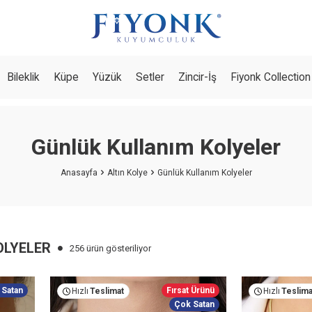
Bileklik
Küpe
Yüzük
Setler
Zincir-İş
Fiyonk Collection
Günlük Kullanım Kolyeler
Anasayfa
Altın Kolye
Günlük Kullanım Kolyeler
OLYELER
256 ürün gösteriliyor
 Satan
Fırsat Ürünü
Hızlı
Teslimat
Hızlı
Teslima
Çok Satan