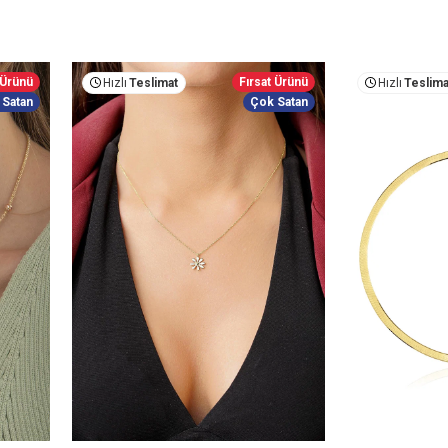
 Ürünü
Fırsat Ürünü
Hızlı
Teslimat
Hızlı
Teslima
 Satan
Çok Satan