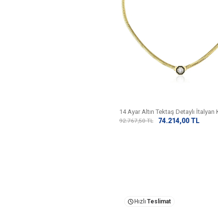
14 Ayar Altın Tektaş Detaylı İtalyan
74.214,00
TL
92.767,50
TL
Hızlı
Teslimat