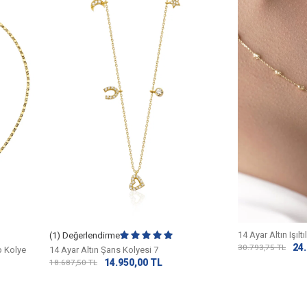
14 Ayar Altın Işıl
(1) Değerlendirme
24
30.793,75
TL
p Kolye
14 Ayar Altın Şans Kolyesi 7
14.950,00
TL
18.687,50
TL