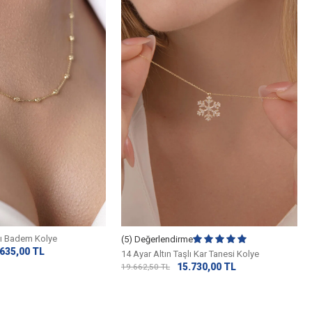
tılı Badem Kolye
(5) Değerlendirme
.635,00
TL
14 Ayar Altın Taşlı Kar Tanesi Kolye
15.730,00
TL
19.662,50
TL