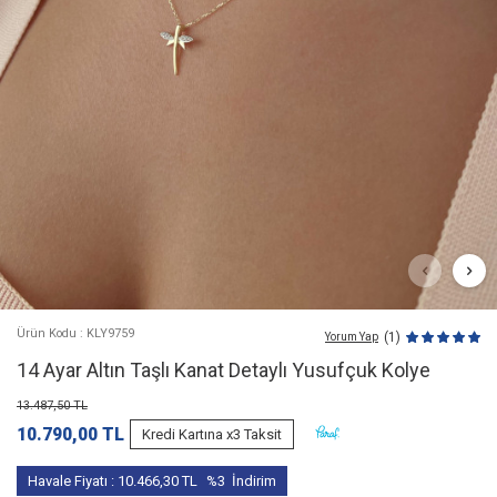
Ürün Kodu : KLY9759
(1)
Yorum Yap
14 Ayar Altın Taşlı Kanat Detaylı Yusufçuk Kolye
13.487,50
TL
10.790,00
TL
Kredi Kartına x3 Taksit
Havale Fiyatı :
10.466,30
TL
%3
İndirim