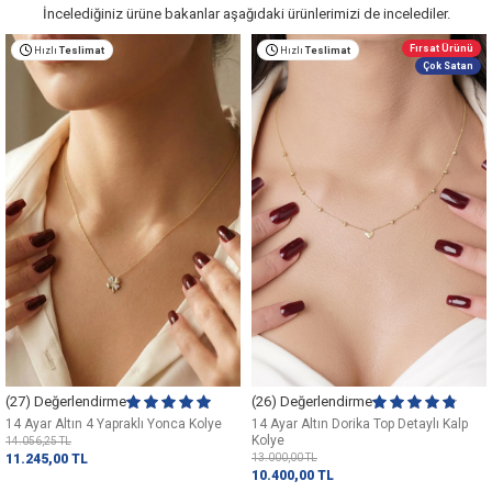
İncelediğiniz ürüne bakanlar aşağıdaki ürünlerimizi de incelediler.
Fırsat Ürünü
Hızlı
Teslimat
Hızlı
Teslimat
Çok Satan
(27) Değerlendirme
(26) Değerlendirme
14 Ayar Altın 4 Yapraklı Yonca Kolye
14 Ayar Altın Dorika Top Detaylı Kalp
Kolye
14.056,25
TL
11.245,00
TL
13.000,00
TL
10.400,00
TL