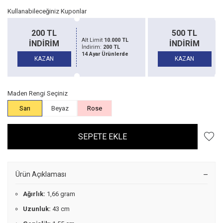
Kullanabileceğiniz Kuponlar
200 TL
500 TL
Alt Limit
10.000 TL
Alt Li
İNDİRİM
İNDİRİM
İndirim:
200 TL
İndiri
14 Ayar Ürünlerde
14 Aya
KAZAN
KAZAN
Maden Rengi Seçiniz
Sarı
Beyaz
Rose
SEPETE EKLE
Ürün Açıklaması
Ağırlık:
1,66 gram
Uzunluk:
43 cm