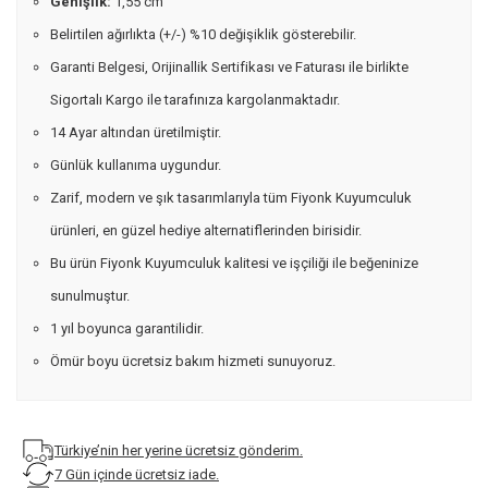
Genişlik:
1,55 cm
Belirtilen ağırlıkta (+/-) %10 değişiklik gösterebilir.
Garanti Belgesi, Orijinallik Sertifikası ve Faturası ile birlikte
Sigortalı Kargo ile tarafınıza kargolanmaktadır.
14 Ayar altından üretilmiştir.
Günlük kullanıma uygundur.
Zarif, modern ve şık tasarımlarıyla tüm Fiyonk Kuyumculuk
ürünleri, en güzel hediye alternatiflerinden birisidir.
Bu ürün Fiyonk Kuyumculuk kalitesi ve işçiliği ile beğeninize
sunulmuştur.
1 yıl boyunca garantilidir.
Ömür boyu ücretsiz bakım hizmeti sunuyoruz.
Türkiye’nin her yerine ücretsiz gönderim.
7 Gün içinde ücretsiz iade.