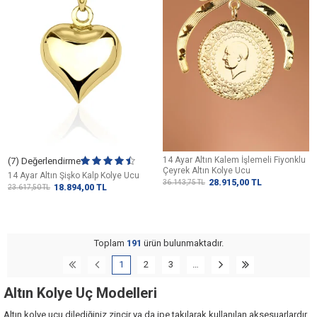
14 Ayar Altın Kalem İşlemeli Fiyonklu
(7) Değerlendirme
Çeyrek Altın Kolye Ucu
14 Ayar Altın Şişko Kalp Kolye Ucu
28.915,00
TL
36.143,75
TL
18.894,00
TL
23.617,50
TL
Toplam
191
ürün bulunmaktadır.
1
2
3
…
Altın Kolye Uç Modelleri
Altın kolye ucu
dilediğiniz zincir ya da ipe takılarak kullanılan aksesuarlardır.