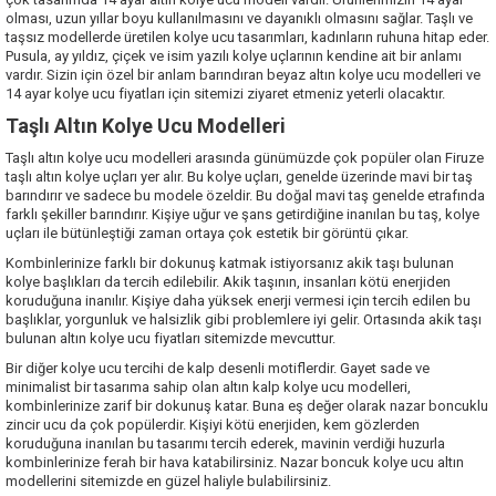
olması, uzun yıllar boyu kullanılmasını ve dayanıklı olmasını sağlar. Taşlı ve
taşsız modellerde üretilen kolye ucu tasarımları, kadınların ruhuna hitap eder.
Pusula, ay yıldız, çiçek ve isim yazılı kolye uçlarının kendine ait bir anlamı
vardır. Sizin için özel bir anlam barındıran beyaz altın kolye ucu modelleri ve
14 ayar kolye ucu fiyatları için
sitemizi
ziyaret etmeniz yeterli olacaktır.
Taşlı Altın Kolye Ucu Modelleri
Taşlı altın kolye ucu modelleri arasında günümüzde çok popüler olan Firuze
taşlı altın kolye uçları yer alır. Bu kolye uçları, genelde üzerinde mavi bir taş
barındırır ve sadece bu modele özeldir. Bu doğal mavi taş genelde etrafında
farklı şekiller barındırır. Kişiye uğur ve şans getirdiğine inanılan bu taş, kolye
uçları ile bütünleştiği zaman ortaya çok estetik bir görüntü çıkar.
Kombinlerinize farklı bir dokunuş katmak istiyorsanız akik taşı bulunan
kolye başlıkları da tercih edilebilir. Akik taşının, insanları kötü enerjiden
koruduğuna inanılır. Kişiye daha yüksek enerji vermesi için tercih edilen bu
başlıklar, yorgunluk ve halsizlik gibi problemlere iyi gelir. Ortasında akik taşı
bulunan altın kolye ucu fiyatları
sitemizde
mevcuttur.
Bir diğer kolye ucu tercihi de kalp desenli motiflerdir. Gayet sade ve
minimalist bir tasarıma sahip olan altın kalp kolye ucu modelleri,
kombinlerinize zarif bir dokunuş katar. Buna eş değer olarak nazar boncuklu
zincir ucu da çok popülerdir. Kişiyi kötü enerjiden, kem gözlerden
koruduğuna inanılan bu tasarımı tercih ederek, mavinin verdiği huzurla
kombinlerinize ferah bir hava katabilirsiniz.
Nazar boncuk kolye ucu
altın
modellerini sitemizde en güzel haliyle bulabilirsiniz.