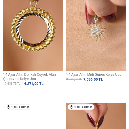
14 Ayar Altın Dorikalı Çeyrek Altın
14 Ayar Altın Midi Güneş Kolye Ucu
Çerçevesi Kolye Ucu
7.056,00
TL
8.820,00
TL
14.271,00
TL
17.838,75
TL
Hızlı
Teslimat
Hızlı
Teslimat