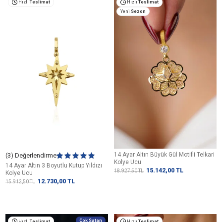
Hızlı
Teslimat
Hızlı
Teslimat
Yeni
Sezon
14 Ayar Altın Büyük Gül Motifli Telkari
(3) Değerlendirme
Kolye Ucu
14 Ayar Altın 3 Boyutlu Kutup Yıldızı
15.142,00
TL
18.927,50
TL
Kolye Ucu
12.730,00
TL
15.912,50
TL
Çok Satan
Hızlı
Teslimat
Hızlı
Teslimat