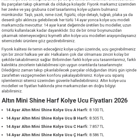
Bu parçaları takıp çıkarmak da oldukça kolaydır.
Fiyonk
markamız üzerinden
her zevke ve yaş grubuna özel tasarlanmış kolye uçlarını bulmanız
mümkündür. Taşlı, yazılı, isme özel, figürlü, obje detaylı, tuğralı, plaka ya da
desenli gibi aklınıza gelebilecek her türlü 14 ayar yonca kolye ucu modeli
markamızda mevcuttur. 14 ayar karat değerinde üretilen bu modeller, uzun
ömürlü kullanılacak kadar dayanıklıdır. Siz de bir ömür boynunuzdan
çıkarmak istemeyeceğiniz kıymetli altın kolye ucu modelleri arayışındaysanız
sitemizdeki ürünlere göz gezdirebilirsiniz.
Fiyonk kalitesi ile temin edeceğiniz kolye uçları üzerinde, ucu geçirebilmeniz
için bir zincir halkası yer alır. Halkaların çok dar olmaması zinciri kolay bir
şekilde takabilmenizi sağlar. Birbirinden farklı kolye ucu tasarımlarımız, farklı
kalınlıkta zincirlerin takılabilmesi için uygun orantılarda tasarlanmıştır.
Dilediğiniz zaman takıp çıkarılabilecek parçalar olduğundan ötürü gün içinde
zarafetten vazgeçmeden konforu yakalayabilirsiniz. Kolye ucu sipariş
işlemlerinizi sitemiz üzerinden güvenle halledebilirsiniz. Altın kolye ucu
modelleri ve fiyatları hakkında yine markamızdan en doğru bilgiyi
alabilirsiniz.
Altın Mini Shine Harf Kolye Ucu Fiyatları 2026
14 Ayar Altın Mini Shine Kolye Ucu A Harfi:
8.100 TL
14 Ayar Altın Mini Shine Kolye Ucu B Harfi:
8.505 TL
14 Ayar Altın Mini Shine Kolye Ucu C Harfi:
7.857 TL
14 Ayar Altın Mini Shine Kolye Ucu Ç Harfi:
8.586 TL