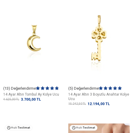
(13) Değerlendirme
(5) Değerlendirme
14 Ayar Altın Tombul Ay Kolye Ucu
14 Ayar Altın 3 Boyutlu Anahtar Kolye
Ucu
3.700,00
TL
4.625,00
TL
12.194,00
TL
15.242,50
TL
Hızlı
Teslimat
Hızlı
Teslimat