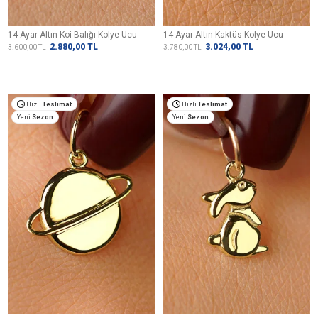
14 Ayar Altın Koi Balığı Kolye Ucu
14 Ayar Altın Kaktüs Kolye Ucu
2.880,00
TL
3.024,00
TL
3.600,00
TL
3.780,00
TL
Hızlı
Teslimat
Hızlı
Teslimat
Yeni
Sezon
Yeni
Sezon