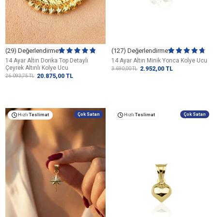
(29) Değerlendirme
(127) Değerlendirme
14 Ayar Altın Dorika Top Detaylı
14 Ayar Altın Minik Yonca Kolye Ucu
Çeyrek Altınlı Kolye Ucu
2.952,00
TL
3.690,00
TL
20.875,00
TL
26.093,75
TL
Çok Satan
Çok Satan
Hızlı
Teslimat
Hızlı
Teslimat