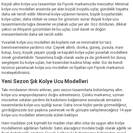
Küçük altın kolye ucu tasarımları da Fiyonk markamızda mevcuttur. Minimal
kolye ucu modelleri arasında yer alan küçük boyutlu uçlar, gündelik hayatta
daha sık tercih edilir. Minimal kolye uçlarının tersine, büyük boyutlardaki
kolye uçları, daha iddialı ve cesur bir görünüm sunar. Büyük kolye ucu
tasarımlarında tuğra desenler ve plakalı uçlar yer alır. Göz dolduran, dikkat
çekici ve ihtişamlı görüntüleri ile bu uçlar, özel davet ve düğün
merasimlerinde daha sık tercih edilir.
Yuvarlak kolye ucu modelleri de kişilerin net ve minimalist bir tarz
benimsemesine yardımcı olur. Çeyrek altınlı, dorika, güneş, pusula, mavi
kutup, burç, küçük yaşam çiçeği ve kapaklı kolye uçları yuvarlak modellere
örnek gösterilebilir. Tasarımına bağlı olarak sade ya da görkemli bir duruş
sergileyen bu kolye uçları, her kesimden kadına hitap eder. Siz de kendi
tarzınızı yansıtacak kolye ucu modelleri ve fiyatları için
Fiyonk markamızı
inceleyebilirsiniz.
Yeni Sezon Şık Kolye Ucu Modelleri
Takı modasının ritmini arttıran, yeni sezon tasarımlarla bütünleşmiş altın
kolye ucu arayışındaysanız doğru adrestesiniz. Çünkü markamız, uzman
mücevher ustaları yardımı ile kadınların beğenisine sunulacak emsalsiz
tasarımlarda kolye ucu işçiliği sunar. Daha önce hiçbir yerde görmediğiniz,
gördüğünüzde sizi şaşkına çevirecek ve ilk görüşte sahipleneceğiniz 14 ayar
kolye ucu modelleri
sitemizde
sizleri bekliyor.
Ham maddesi çok kıymetli bir maden olan altın olsa da uygun altın kolye
modellerinin ağırlıkları farklıdır. Satın alacağınız modele bağlı olarak ağırlık ve