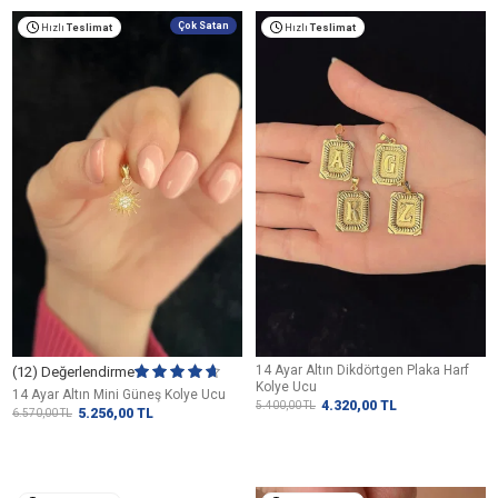
Çok Satan
Hızlı
Teslimat
Hızlı
Teslimat
14 Ayar Altın Dikdörtgen Plaka Harf
(12) Değerlendirme
Kolye Ucu
14 Ayar Altın Mini Güneş Kolye Ucu
4.320,00
TL
5.400,00
TL
5.256,00
TL
6.570,00
TL