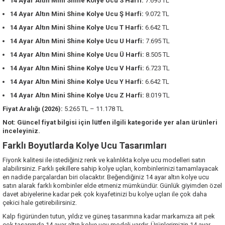
14 Ayar Altın Mini Shine Kolye Ucu S Harfi:
7.695 TL
14 Ayar Altın Mini Shine Kolye Ucu Ş Harfi:
9.072 TL
14 Ayar Altın Mini Shine Kolye Ucu T Harfi:
6.642 TL
14 Ayar Altın Mini Shine Kolye Ucu U Harfi:
7.695 TL
14 Ayar Altın Mini Shine Kolye Ucu Ü Harfi:
8.505 TL
14 Ayar Altın Mini Shine Kolye Ucu V Harfi:
6.723 TL
14 Ayar Altın Mini Shine Kolye Ucu Y Harfi:
6.642 TL
14 Ayar Altın Mini Shine Kolye Ucu Z Harfi:
8.019 TL
Fiyat Aralığı (2026):
5.265 TL – 11.178 TL
Not: Güncel fiyat bilgisi için lütfen ilgili kategoride yer alan ürünleri
inceleyiniz.
Farklı Boyutlarda Kolye Ucu Tasarımları
Fiyonk kalitesi ile istediğiniz renk ve kalınlıkta kolye ucu modelleri satın
alabilirsiniz. Farklı şekillere sahip kolye uçları, kombinlerinizi tamamlayacak
en nadide parçalardan biri olacaktır. Beğendiğiniz 14 ayar altın kolye ucu
satın alarak farklı kombinler elde etmeniz mümkündür. Günlük giyimden özel
davet abiyelerine kadar pek çok kıyafetinizi bu kolye uçları ile çok daha
çekici hale getirebilirsiniz.
Kalp figüründen tutun, yıldız ve güneş tasarımına kadar markamıza ait pek
çok tasarımda 14 ayar altın kolye ucu modeli vardır. Ürünlerimizin 14 ayar