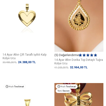
14 Ayar Altın Çift Taraflı Işıltılı Kalp
(5) Değerlendirme
Kolye Ucu
14 Ayar Altın Dorika Top Detaylı Tuğra
24.388,00
TL
30.485,00
TL
Kolye Ucu
32.964,00
TL
41.205,00
TL
Hızlı
Teslimat
Hızlı
Teslimat
Yeni
Sezon