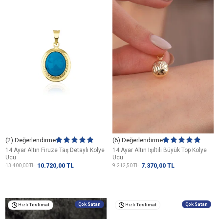
(2) Değerlendirme
(6) Değerlendirme
14 Ayar Altın Firuze Taş Detaylı Kolye
14 Ayar Altın Işıltılı Büyük Top Kolye
Ucu
Ucu
10.720,00
TL
7.370,00
TL
13.400,00
TL
9.212,50
TL
Çok Satan
Çok Satan
Hızlı
Teslimat
Hızlı
Teslimat