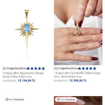
(3) Değerlendirme
(5) Değerlendirme
14 Ayar Altın Aquamarin Detaylı
14 Ayar Altın Gül Motifli Telkari Kolye
Kutup Yıldızı Kolye Ucu
Ucu - Anne Kolye Ucu
12.194,00
TL
12.395,00
TL
15.242,50
TL
15.493,75
TL
Hızlı
Teslimat
Hızlı
Teslimat