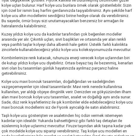
fiyat değişkenlik gösterir. Fiyonk kalitesi ile bütünleşmiş birbirinden güzel
kolye uçları bulunur. Harf kolye ucu bunlara örnek olarak gösterilebilir. Sizin
için özel bir ismin baş harfini gerdanınızda taşıyabilirsiniz. Aynı şekilde harf
kolye ucu altın modellerini sevdiğiniz birine hediye olarak da verebilirsiniz.
Bu sayede, ömür boyu sizi unutamayacakları benzersiz bir armağan ile
hatıralarında kalabilirsiniz.
Kuzey yıldızı kolye ucu da kadınlar tarafından çok beğenilen modeller
arasında yer alır. Çıkıntılı uçları, sivri başlıkları ve ortasında yer alan renkli
veya parıltılı taşlar kolyeyi daha albenili hale getirir. Üstelik farklı kalınlıkta
zincirlerle kullanabileceğiniz yıldız kolye ucu koleksiyonumuzda mevcuttur.
Kombinlerinize renk katacak, ruhunuza enerji verecek kolye uçlarından biri
de kutup yıldızı kolye ucu diyebiliriz. Ortası beyaz taş ile bezenmiş, kenarları
sivri olan bu tasarımları günlük hayatınızda ayrılmaz parçanız haline
getirebilirsiniz.
Kolye ucu mavi boncuk tasarımları, doğallığından ve sadeliğinden
vazgeçemeyenler için ideal tasarımlardır. Mavi renk nerede kullanılırsa
kullanılsın, yer aldığı objeye dinginlik verir. Denizden ve gökyüzünden ilham
alan mavi boncuk kolye ucu tasarımları, asalet ve doğallığı aynı anda sunar.
Sade, düz renk kıyafetleriniz ile şık kombinler elde edebileceğiniz kolye ucu
mavi boncuk modellerini siz de
Fiyonk ayrıcalığı
ile satın alabilirsiniz.
Taşlı kolye ucu gösterişten ve asaletinden hiç ödün vermek istemeyen
kadınlar için idealdir. Yukarıda bahsettiğimiz gibi farklı taş detayları ile
süslenmiş kolye uçlarımız mevcuttur. Firuze taşından akik taşına kadar pek
çok modelde kolye ucu siparişi verebilirsiniz. Taş kolye ucu modelleri en