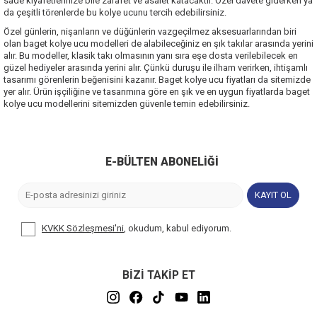
sade kıyafetlerinize bile zarafet ve asalet katacaktır. Özel davete giderken ya
da çeşitli törenlerde bu kolye ucunu tercih edebilirsiniz.
Özel günlerin, nişanların ve düğünlerin vazgeçilmez aksesuarlarından biri
olan baget kolye ucu modelleri de alabileceğiniz en şık takılar arasında yerini
alır. Bu modeller, klasik takı olmasının yanı sıra eşe dosta verilebilecek en
güzel hediyeler arasında yerini alır. Çünkü duruşu ile ilham verirken, ihtişamlı
tasarımı görenlerin beğenisini kazanır. Baget kolye ucu fiyatları da
sitemizde
yer alır. Ürün işçiliğine ve tasarımına göre en şık ve en uygun fiyatlarda baget
kolye ucu modellerini sitemizden güvenle temin edebilirsiniz.
E-BÜLTEN ABONELIĞI
KAYIT OL
KVKK Sözleşmesi'ni
, okudum, kabul ediyorum.
BİZİ TAKİP ET