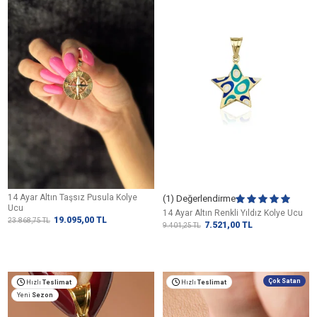
14 Ayar Altın Taşsız Pusula Kolye
(1) Değerlendirme
Ucu
14 Ayar Altın Renkli Yıldız Kolye Ucu
19.095,00
TL
23.868,75
TL
7.521,00
TL
9.401,25
TL
Çok Satan
Hızlı
Teslimat
Hızlı
Teslimat
Yeni
Sezon