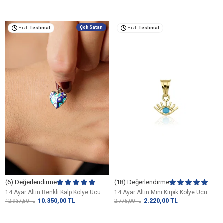
Çok Satan
Hızlı
Teslimat
Hızlı
Teslimat
(6) Değerlendirme
(18) Değerlendirme
14 Ayar Altın Renkli Kalp Kolye Ucu
14 Ayar Altın Mini Kirpik Kolye Ucu
10.350,00
TL
2.220,00
TL
12.937,50
TL
2.775,00
TL