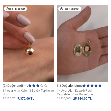
Hızlı
Teslimat
Hızlı
Teslimat
(2) Değerlendirme
(1) Değerlendirme
14 Ayar Altın Kalemli Büyük Top Kolye
14 Ayar Altın Kapaklı Resim
Ucu
Yapılabilen Oval Kolye Ucu
7.370,00
TL
25.944,00
TL
9.212,50
TL
32.430,00
TL