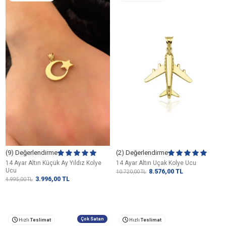
(9) Değerlendirme
(2) Değerlendirme
14 Ayar Altın Küçük Ay Yıldız Kolye
14 Ayar Altın Uçak Kolye Ucu
Ucu
8.576,00
TL
10.720,00
TL
3.996,00
TL
4.995,00
TL
Çok Satan
Hızlı
Teslimat
Hızlı
Teslimat