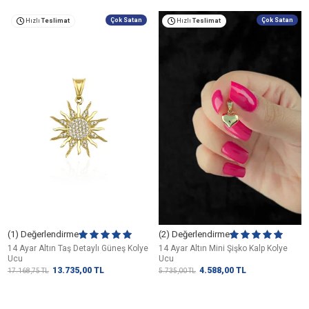
Çok Satan
Çok Satan
Hızlı
Teslimat
Hızlı
Teslimat
(1) Değerlendirme
(2) Değerlendirme
14 Ayar Altın Taş Detaylı Güneş Kolye
14 Ayar Altın Mini Şişko Kalp Kolye
Ucu
Ucu
13.735,00
TL
4.588,00
TL
17.168,75
TL
5.735,00
TL