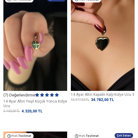
14 Ayar Altın Kapaklı Kalp Kolye Ucu 3
(7) Değerlendirme
34.782,00
TL
43.477,50
TL
14 Ayar Altın Yeşil Küçük Yonca Kolye
Ucu
4.320,00
TL
5.400,00
TL
Çok Satan
Hızlı
Teslimat
Hızlı
Teslimat