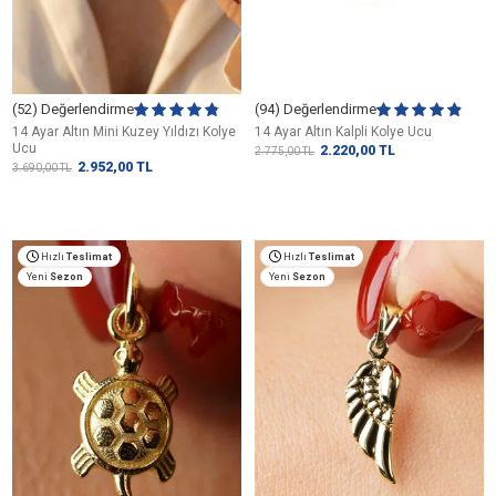
(52) Değerlendirme
(94) Değerlendirme
14 Ayar Altın Mini Kuzey Yıldızı Kolye
14 Ayar Altın Kalpli Kolye Ucu
Ucu
2.220,00
TL
2.775,00
TL
2.952,00
TL
3.690,00
TL
Hızlı
Teslimat
Hızlı
Teslimat
Yeni
Sezon
Yeni
Sezon