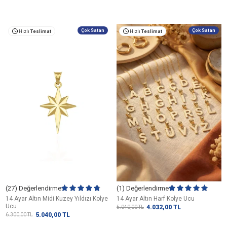
Çok Satan
Çok Satan
Hızlı
Teslimat
Hızlı
Teslimat
(27) Değerlendirme
(1) Değerlendirme
14 Ayar Altın Midi Kuzey Yıldızı Kolye
14 Ayar Altın Harf Kolye Ucu
Ucu
4.032,00
TL
5.040,00
TL
5.040,00
TL
6.300,00
TL