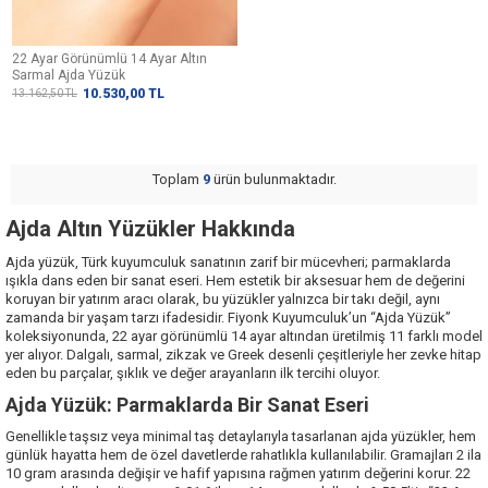
22 Ayar Görünümlü 14 Ayar Altın
Sarmal Ajda Yüzük
10.530,00
TL
13.162,50
TL
Toplam
9
ürün bulunmaktadır.
Ajda Altın Yüzükler Hakkında
Ajda yüzük, Türk kuyumculuk sanatının zarif bir mücevheri; parmaklarda
ışıkla dans eden bir sanat eseri. Hem estetik bir aksesuar hem de değerini
koruyan bir yatırım aracı olarak, bu yüzükler yalnızca bir takı değil, aynı
zamanda bir yaşam tarzı ifadesidir.
Fiyonk Kuyumculuk
’un “Ajda Yüzük”
koleksiyonunda, 22 ayar görünümlü 14 ayar altından üretilmiş 11 farklı model
yer alıyor. Dalgalı, sarmal, zikzak ve Greek desenli çeşitleriyle her zevke hitap
eden bu parçalar, şıklık ve değer arayanların ilk tercihi oluyor.
Ajda Yüzük: Parmaklarda Bir Sanat Eseri
Genellikle taşsız veya minimal taş detaylarıyla tasarlanan ajda yüzükler, hem
günlük hayatta hem de özel davetlerde rahatlıkla kullanılabilir. Gramajları 2 ila
10 gram arasında değişir ve hafif yapısına rağmen yatırım değerini korur. 22