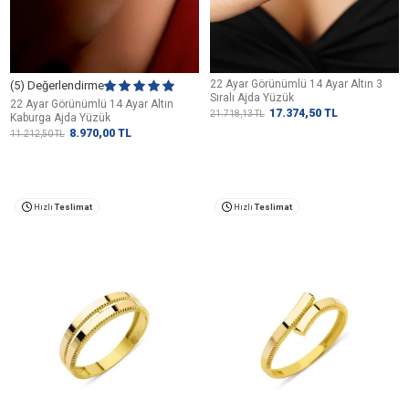
22 Ayar Görünümlü 14 Ayar Altın 3
(5) Değerlendirme
Sıralı Ajda Yüzük
22 Ayar Görünümlü 14 Ayar Altın
17.374,50
TL
21.718,13
TL
Kaburga Ajda Yüzük
8.970,00
TL
11.212,50
TL
Hızlı
Teslimat
Hızlı
Teslimat