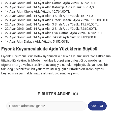
22 Ayar Görünümlü 14 Ayar Altın Sarmal Ajda Yüzük
: 6.992,00 TL
22 Ayar Görünümlü 14 Ayar Altın Kaburga Ajda Yüzük
: 5.704,00 TL
14 Ayar Altın Oluklu Ajda Yüzük
: 10.764,00 TL
22 Ayar Görünümlü 14 Ayar Altın 4 Sıralı Ajda Yüzük
: 15.364,00 TL
22 Ayar Görünümlü 14 Ayar Altın Greek Desenli Ajda Yüzük
: 11.500,00 TL
22 Ayar Görünümlü 14 Ayar Altın 3 Sıralı Ajda Yüzük
: 11.270,00 TL
22 Ayar Görünümlü 14 Ayar Altın 2 Sıralı Ajda Yüzük
: 7.360,00 TL
22 Ayar Görünümlü 14 Ayar Altın Oval Sarmal Ajda Yüzük
: 6.532,00 TL
22 Ayar Görünümlü 14 Ayar Altın Zikzak Ajda Yüzük:
4.830,00 TL
14 Ayar Altın Dalgalı Ajda Yüzük
: 5.152,00 TL
Fiyonk Kuyumculuk ile Ajda Yüzüklerin Büyüsü
Fiyonk Kuyumculuk’un koleksiyonundaki her ajda yüzük, usta zanaatkârların
titiz işçiliğiyle üretilir. Modern ve klasik çizgilerin birleştiği bu modeller,
sigortalı kargo ve hızlı teslimat avantajıyla sunulur. Ajda yüzük, yalnızca bir
takı değil; bir hikâye, bir yatırım ve stilin güçlü bir ifadesidir.
Koleksiyonu
keşfedin
ve parmaklarınızda altının büyüsünü yaşayın.
E-BÜLTEN ABONELIĞI
KAYIT OL