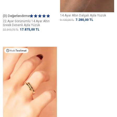
14 Ayar Altın Dalgalı Ajda Yüzük
(3) Değerlendirme
7.280,00
TL
9.100,00
TL
22 Ayar Görünümlü 14 Ayar Altın
Greek Desenli Ajda Yüzük
17.875,00
TL
22.343,75
TL
Hızlı
Teslimat