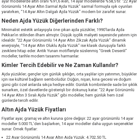
ayar modellerde altın oranı %91,6 iken, 14 ayar modellerde %58,5’tir. “22 Ayar
Görünümlü 14 Ayar Altın Sarmal Ajda Yüzük” sarmal formuyla ışık oyunları
yaratırken, “14 Ayar Altın Dalgalı Ajda Yüzük” modern bir zarafet sunar.
Neden Ajda Yüzük Diğerlerinden Farklı?
Minimalist estetik anlayışıyla öne çıkan ajda yüzükler, 1990’larda Ajda
Pekkan’ın stilinden ilham almıştır. Düşük işçilik maliyeti sayesinde yatırım için
idealdir. “22 Ayar Görünümlü 14 Ayar Altın Zikzak Ajda Yüzük” dinamik
enerjisiyle, “14 Ayar Altın Oluklu Ajda Yüzük” ise klasik duruşuyla farklı
zevklere hitap eder. Antik Yunan motifleriyle süslenmiş “Greek Desenli”
modeller, tarihle modern tasarımı harmanlar.
Kimler Tercih Edebilir ve Ne Zaman Kullanılır?
Ajda yüzükler; gençler için günlük şıklığın, orta yaşlılar için yatırımın, büyükler
için ise kültürel bağların sembolüdür. Düğün, nişan, kına gecesi ve doğum
günü gibi özel anlarda sıkça hediye edilir. Günlük kombinlerde sade bir şıklık
sunarken, özel davetlerde gösterişli bir dokunuş katar. “22 Ayar Görünümlü
14 Ayar Altın 3 Sıralı Ajda Yüzük” gibi modeller, hem günlük hem özel
günlerde tercih edilir.
Altın Ajda Yüzük Fiyatları
Fiyatlar ayar, gramaj ve altın kuruna göre değişir. 22 ayar görünümlü 14 ayar
modeller 5.000 TL’den başlarken, 14 ayar modeller daha uygun seçenekler
sunar. Örnek fiyatlar:
22 Ayar Görünümlü 14 Ayar Altın Ajda Yüzük
: 4.702,50 TL