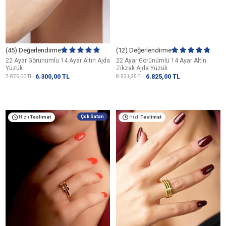
(45) Değerlendirme
(12) Değerlendirme
22 Ayar Görünümlü 14 Ayar Altın Ajda
22 Ayar Görünümlü 14 Ayar Altın
Yüzük
Zikzak Ajda Yüzük
6.300,00
TL
6.825,00
TL
7.875,00
TL
8.531,25
TL
Çok Satan
Hızlı
Teslimat
Hızlı
Teslimat