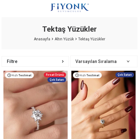
Tektaş Yüzükler
Anasayfa
Altın Yüzük
Tektaş Yüzükler
Filtre
Fırsat Ürünü
Çok Satan
Hızlı
Teslimat
Hızlı
Teslimat
Çok Satan