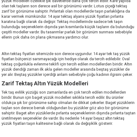
yüzük modelleri özellikle şık davetlerde daha çok tercih edilir. Kare yapıda
olan tek taşların son derece asil bir görünümü vardır. Lotus çiçeği tektaş
zarif bir görünüme sahiptir. Pırlantalı olan modellerde taşın parlaklığına da
karar vermek mümkündür. 14 ayar tektaş alyans yüzük fiyatları pırlanta
karatına bağlı olarak da değişir. Tektaş modellerinde sadece tek taşın
bulunduğu seçeneklerin dışında yan kısımlarda küçük taşların da bulunduğu
çeşitli modeller vardır. Bu tasarımlar parlak bir görünüm sunması sebebiyle
ellerin çok daha ön plana çıkmasına yardımcı olur.
Altın tektaş fiyatları sitemizde son derece uygundur. 14 ayar tek taş yüzük
fiyatları bütçenizi sarsmayacağı için hediye olarak da tercih edilebilir. Oval
tektaş çoğunlukla evlenme teklifi için tercih edilen modellerden biridir. Altın
yüzük dendiği zaman ilk akla gelen modeller arasında beştaş yüzükler de
yer alır. Beştaş yüzükler içerdiği anlam sebebiyle çoğu kadının ilgisini çeker.
Zarif Tektaş Altın Yüzük Modelleri
Tek taş evlilik yüzüğü son zamanlarda en çok tercih edilen modellerden
biridir. Bunun için baget yüzük modelleri sıklıkla tercih edilir. Bu ürünler
oldukça şık bir görünüme sahip olmaları ile dikkat çekerler. Baget yüzüklerin
taşları son derece berrak olduğundan bu yüzükler göz alıcı bir görünüme
sahiptir. Baget altın yüzüklerde pırlanta seçeneklerinin dışında pırlanta taştan
üretilmeyen seçenekler de vardır. Bu nedenle 14 ayar beyaz altın tektaş
yüzük fiyatları taşın kalitesine bağlı olarak da değişiklik gösterir.