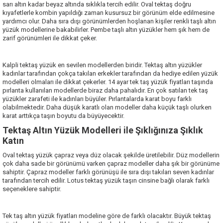
sarı altın kadar beyaz altında sıklıkla tercih edilir. Oval tektaş doğru
kıyafetlerle kombin yapıldığı zaman kusursuz bir görünüm elde edilmesine
yardımcı olur. Daha sıra dışı görünümlerden hoşlanan kişiler renkli taşlı altın
yüzük modellerine bakabilirler. Pembe taşlı altın yüzükler hem şık hem de
zarif görünümleri ile dikkat çeker.
Kalpli tektaş yüzük en sevilen modellerden biridir. Tektaş altın yüzükler
kadınlar tarafından çokça takılan erkekler tarafından da hediye edilen yüzük
modelleri olmaları ile dikkat çekerler. 14 ayar tek taş yüzük fiyatları taşında
pırlanta kullanılan modellerde biraz daha pahalıdır. En çok satılan tek taş
yüzükler zarafeti ile kadınları büyüler. Pırlantalarda karat boyu farklı
olabilmektedir. Daha düşük karatlı olan modeller daha küçük taşlı olurken
karat arttıkça taşın boyutu da büyüyecektir.
Tektaş Altın Yüzük Modelleri ile Şıklığınıza Şıklık
Katın
Oval tektaş yüzük çapraz veya düz olacak şekilde üretilebilir. Düz modellerin
çok daha sade bir görünümü varken çapraz modeller daha şık bir görünüme
sahiptir. Çapraz modeller farklı görünüşü ile sıra dışı takıları seven kadınlar
tarafından tercih edilir. Lotus tektaş yüzük taşın cinsine bağlı olarak farklı
seçeneklere sahiptir.
Tek taş altın yüzük fiyatları modeline göre de farklı olacaktır. Büyük tektaş