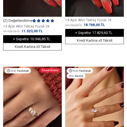
14 Ayar Altın Tektaş Yüzük 18
(2) Değerlendirme
18.768,00
TL
23.460,00
TL
14 Ayar Altın Tektaş Yüzük 28
11.523,00
TL
14.403,75
TL
+ Sepette
17.829,60 TL
+ Sepette
10.946,85 TL
Kredi Kartına x3 Taksit
Kredi Kartına x3 Taksit
Fırsat Ürünü
Hızlı
Teslimat
Hızlı
Teslimat
Yeni
Sezon