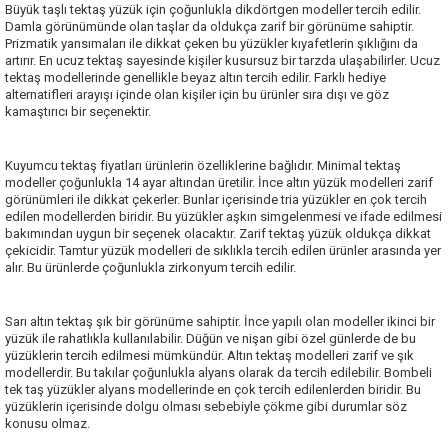
Büyük taşlı tektaş yüzük için çoğunlukla dikdörtgen modeller tercih edilir.
Damla görünümünde olan taşlar da oldukça zarif bir görünüme sahiptir.
Prizmatik yansımaları ile dikkat çeken bu yüzükler kıyafetlerin şıklığını da
artırır. En ucuz tektaş sayesinde kişiler kusursuz bir tarzda ulaşabilirler. Ucuz
tektaş modellerinde genellikle beyaz altın tercih edilir. Farklı hediye
alternatifleri arayışı içinde olan kişiler için bu ürünler sıra dışı ve göz
kamaştırıcı bir seçenektir.
Kuyumcu tektaş fiyatları ürünlerin özelliklerine bağlıdır. Minimal tektaş
modeller çoğunlukla 14 ayar altından üretilir. İnce altın yüzük modelleri zarif
görünümleri ile dikkat çekerler. Bunlar içerisinde tria yüzükler en çok tercih
edilen modellerden biridir. Bu yüzükler aşkın simgelenmesi ve ifade edilmesi
bakımından uygun bir seçenek olacaktır. Zarif tektaş yüzük oldukça dikkat
çekicidir. Tamtur yüzük modelleri de sıklıkla tercih edilen ürünler arasında yer
alır. Bu ürünlerde çoğunlukla zirkonyum tercih edilir.
Sarı altın tektaş şık bir görünüme sahiptir. İnce yapılı olan modeller ikinci bir
yüzük ile rahatlıkla kullanılabilir. Düğün ve nişan gibi özel günlerde de bu
yüzüklerin tercih edilmesi mümkündür. Altın tektaş modelleri zarif ve şık
modellerdir. Bu takılar çoğunlukla alyans olarak da tercih edilebilir. Bombeli
tek taş yüzükler alyans modellerinde en çok tercih edilenlerden biridir. Bu
yüzüklerin içerisinde dolgu olması sebebiyle çökme gibi durumlar söz
konusu olmaz.