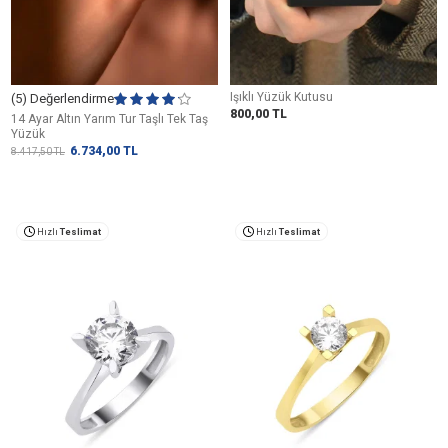
Işıklı Yüzük Kutusu
(5) Değerlendirme
800,00
TL
14 Ayar Altın Yarım Tur Taşlı Tek Taş
Yüzük
6.734,00
TL
8.417,50
TL
Hızlı
Teslimat
Hızlı
Teslimat