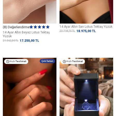
14 Ayar Altın Sarı Lotus Tektaş Yüzük
(8) Değerlendirme
18.975,00
TL
23.718,75
TL
14 Ayar Altın Beyaz Lotus Tektaş
Yüzük
17.250,00
TL
21.562,50
TL
Çok Satan
Hızlı
Teslimat
Hızlı
Teslimat