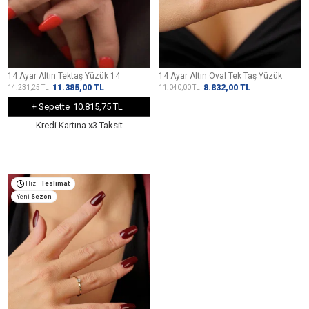
14 Ayar Altın Tektaş Yüzük 14
14 Ayar Altın Oval Tek Taş Yüzük
11.385,00
TL
8.832,00
TL
14.231,25
TL
11.040,00
TL
+ Sepette
10.815,75 TL
Kredi Kartına x3 Taksit
Hızlı
Teslimat
Yeni
Sezon