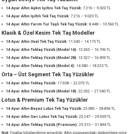
14 Ayar Altın Aşkın Işıltısı Tek Taş Yüzük:
7.216 – 9.020 TL
14 Ayar Altın Işıltılı Tek Taş Yüzük:
7.216 – 9.020 TL
14 Ayar Altın Yarım Tur Taşlı Tek Taş Yüzük:
8.448 – 10.560 TL
Klasik & Özel Kesim Tek Taş Modeller
14 Ayar Altın Oval Tek Taş Yüzük:
11.340 – 14.175 TL
14 Ayar Altın Tektaş Yüzük (Model 14):
13.365 – 16.706 TL
14 Ayar Altın Tektaş Yüzük (Model 28):
13.527 – 16.909 TL
14 Ayar Altın Tektaş Yüzük (Model 4):
14.580 – 18.225 TL
Orta – Üst Segment Tek Taş Yüzükler
14 Ayar Altın Tektaş Yüzük:
17.658 – 22.073 TL
14 Ayar Altın Tektaş Yüzük (Model 18):
22.032 – 27.540 TL
Lotus & Premium Tek Taş Yüzükler
14 Ayar Altın Beyaz Lotus Tek Taş Yüzük:
23.085 – 28.856 TL
14 Ayar Altın Sarı Lotus Tek Taş Yüzük:
23.247 – 29.059 TL
14 Ayar Altın Tektaş Yüzük (Premium):
25.515 – 31.894 TL
Not:
Fiyatlar bilgilendirme amaçlıdır. Altın piyasasındaki değişimlere göre