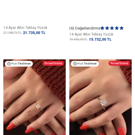
14 Ayar Altın Tektaş Yüzük
(4) Değerlendirme
21.735,00
TL
27.168,75
TL
14 Ayar Altın Tektaş Yüzük
15.732,00
TL
19.665,00
TL
Fırsat Ürünü
Fırsat Ürünü
Hızlı
Teslimat
Hızlı
Teslimat