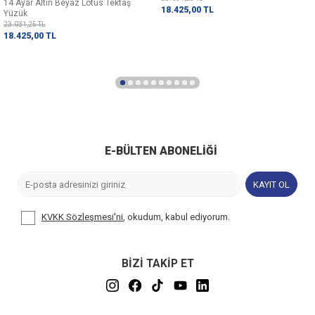
14 Ayar Altın Beyaz Lotus Tektaş
18.425,00
TL
Yüzük
23.031,25
TL
18.425,00
TL
E-BÜLTEN ABONELIĞI
KAYIT OL
KVKK Sözleşmesi'ni
, okudum, kabul ediyorum.
BİZİ TAKİP ET