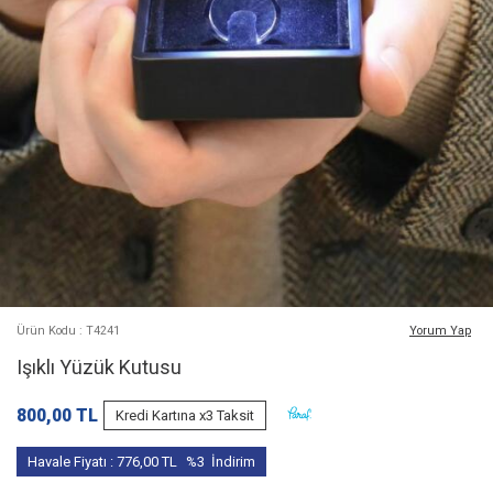
Ürün Kodu : T4241
Yorum Yap
Işıklı Yüzük Kutusu
800,00
TL
Kredi Kartına x3 Taksit
Havale Fiyatı :
776,00
TL
%3
İndirim