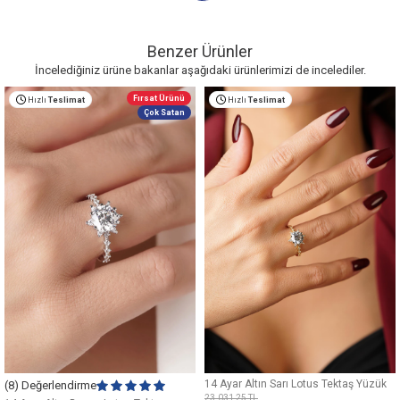
Benzer Ürünler
İncelediğiniz ürüne bakanlar aşağıdaki ürünlerimizi de incelediler.
Fırsat Ürünü
Hızlı
Teslimat
Hızlı
Teslimat
Çok Satan
14 Ayar Altın Sarı Lotus Tektaş Yüzük
(8) Değerlendirme
23.031,25
TL