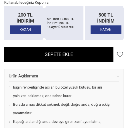
Kullanabileceğiniz Kuponlar
200 TL
500 TL
Alt Limit
10.000 TL
Alt Li
İNDİRİM
İNDİRİM
İndirim:
200 TL
İndiri
14 Ayar Ürünlerde
14 Aya
KAZAN
KAZAN
SEPETE EKLE
Ürün Açıklaması
Işığın rehberliğinde açılan bu özel yüzük kutusu, bir anı
yalnızca saklamaz; ona sahne kurar.
Burada amaç dikkat çekmek değil; doğru anda, doğru etkiyi
yaratmaktır.
Kapağı aralandığı anda devreye giren zarif aydınlatma,