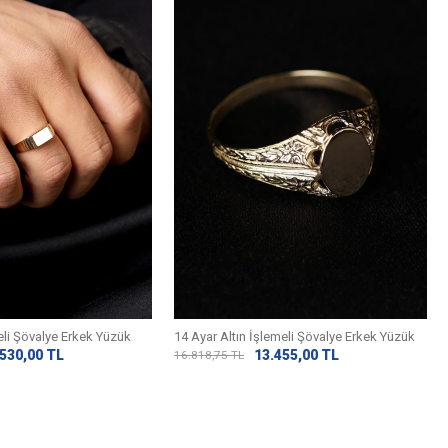
eli Şövalye Erkek Yüzük
14 Ayar Altın İşlemeli Şövalye Erkek Yüzük
.530,00
TL
13.455,00
TL
16.818,75
TL