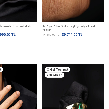
 İşlemeli Şövalye Erkek
14 Ayar Altın Oniks Taşlı Şövalye Erkek
Yüzük
.990,00
TL
39.744,00
TL
49.680,00
TL
t
Hızlı
Teslimat
Yeni
Sezon