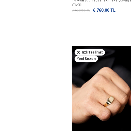
14 Ayar Altın Yuvarlak Plaka Şövaly
Yüzük
6.760,00
TL
8.450,00
TL
Hızlı
Teslimat
Yeni
Sezon