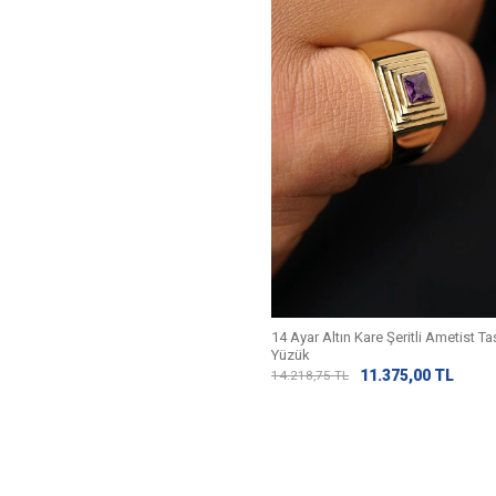
14 Ayar Altın Kare Şeritli Ametist T
Yüzük
11.375,00
TL
14.218,75
TL