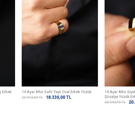
aş Erkek
14 Ayar Altın Safir Taşlı Oval Erkek Yüzük
14 Ayar Altın Siy
Şövalye Yüzük Er
18.330,00
TL
22.912,50
TL
20
25.593,75
TL