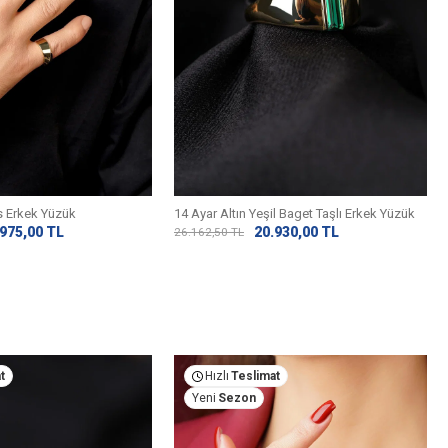
us Erkek Yüzük
14 Ayar Altın Yeşil Baget Taşlı Erkek Yüzük
.975,00
TL
20.930,00
TL
26.162,50
TL
t
Hızlı
Teslimat
Yeni
Sezon