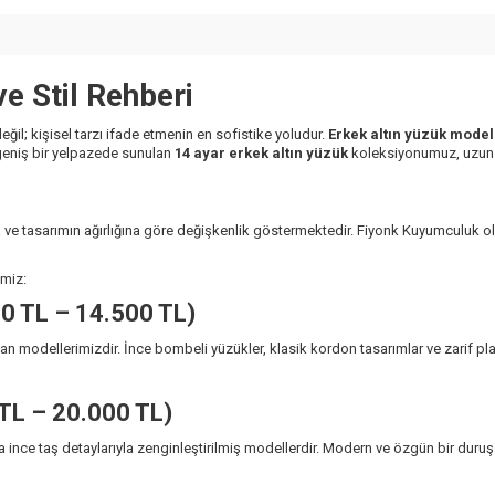
e Stil Rehberi
l; kişisel tarzı ifade etmenin en sofistike yoludur.
Erkek altın yüzük model
 geniş bir yelpazede sunulan
14 ayar erkek altın yüzük
koleksiyonumuz, uzun öm
şlara ve tasarımın ağırlığına göre değişkenlik göstermektedir. Fiyonk Kuyumculu
imiz:
00 TL – 14.500 TL)
tan modellerimizdir. İnce bombeli yüzükler, klasik kordon tasarımlar ve zarif pla
TL – 20.000 TL)
eya ince taş detaylarıyla zenginleştirilmiş modellerdir. Modern ve özgün bir duru