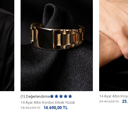
14 Ayar Altın Köş
(1) Değerlendirme
23
29.412,50
TL
14 Ayar Altın Kordon Erkek Yüzük
14.690,00
TL
18.362,50
TL