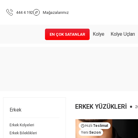
444 4 192
Mağazalarımız
Kolye
Kolye Uçları
EN ÇOK SATANLAR
ERKEK YÜZÜKLERI
2
Erkek
Erkek Kolyeleri
Hızlı
Teslimat
Yeni
Sezon
Erkek Bileklikleri