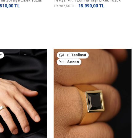
emli Şövalye Erkek Yüzük
14 Ayar Altın Zümrüt Taşlı Erkek Yüzük
.510,00
TL
15.990,00
TL
19.987,50
TL
t
Hızlı
Teslimat
Yeni
Sezon