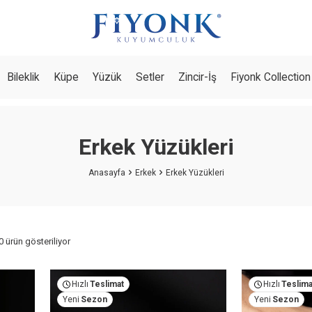
Bileklik
Küpe
Yüzük
Setler
Zincir-İş
Fiyonk Collection
Erkek Yüzükleri
Anasayfa
Erkek
Erkek Yüzükleri
0 ürün gösteriliyor
Hızlı
Teslimat
Hızlı
Teslima
Yeni
Sezon
Yeni
Sezon