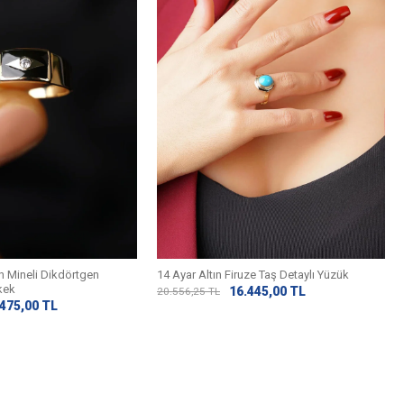
ah Mineli Dikdörtgen
14 Ayar Altın Firuze Taş Detaylı Yüzük
kek
16.445,00
TL
20.556,25
TL
.475,00
TL