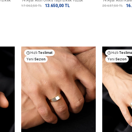
e Erkek
14 Ayar Altın Oniks Taşlı Erkek Yüzük
14 Ayar Altın Kal
13.650,00
TL
16
17.062,50
TL
20.637,50
TL
Hızlı
Teslimat
Hızlı
Teslima
Yeni
Sezon
Yeni
Sezon