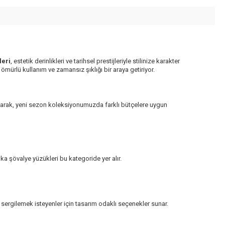
leri
, estetik derinlikleri ve tarihsel prestijleriyle stilinize karakter
ürlü kullanım ve zamansız şıklığı bir araya getiriyor.
k olarak, yeni sezon koleksiyonumuzda farklı bütçelere uygun
ka şövalye yüzükleri bu kategoride yer alır.
ş sergilemek isteyenler için tasarım odaklı seçenekler sunar.