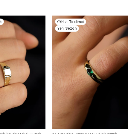
t
Hızlı
Teslimat
Yeni
Sezon