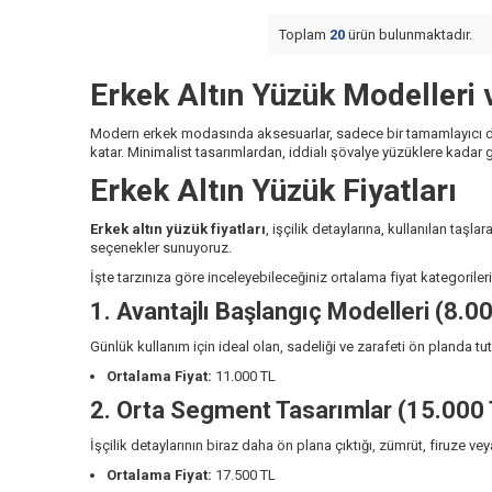
Toplam
20
ürün bulunmaktadır.
Erkek Altın Yüzük Modelleri v
Modern erkek modasında aksesuarlar, sadece bir tamamlayıcı deği
katar. Minimalist tasarımlardan, iddialı şövalye yüzüklere kadar
Erkek Altın Yüzük Fiyatları
Erkek altın yüzük fiyatları
, işçilik detaylarına, kullanılan ta
seçenekler sunuyoruz.
İşte tarzınıza göre inceleyebileceğiniz ortalama fiyat kategoriler
1. Avantajlı Başlangıç Modelleri (8.0
Günlük kullanım için ideal
olan, sadeliği ve zarafeti ön planda tu
Ortalama Fiyat:
11.000 TL
2. Orta Segment Tasarımlar (15.000 
İşçilik detaylarının biraz daha ön plana çıktığı, zümrüt, firuze v
Ortalama Fiyat:
17.500 TL