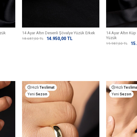
üzük
14 Ayar Altın Desenli Şövalye Yüzük Erkek
14 Ayar Altın Küp
Yüzük
14.950,00
TL
18.687,50
TL
15
19.987,50
TL
Hızlı
Teslimat
Hızlı
Teslima
Yeni
Sezon
Yeni
Sezon