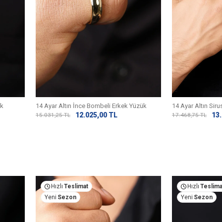
ük
14 Ayar Altın İnce Bombeli Erkek Yüzük
14 Ayar Altın Sir
12.025,00
TL
13
15.031,25
TL
17.468,75
TL
Hızlı
Teslimat
Hızlı
Teslima
Yeni
Sezon
Yeni
Sezon