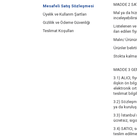
MADDE 2 SA
Mesafeli Satış Sözleşmesi
Mal ya da hiz
Üyelik ve Kullanm Şartları
inceleyebilirs
Gizlilik ve Ödeme Güvenliği
Listelenen ve 
Teslimat Koşulları
ilan edilen fi
Malın/ Ürünün
Ürünler belirt
Stokta kalmay
MADDE 3 GE
3.1) ALICI, f
ilişkin ön bi
elektronik ort
teslimat bilgi
3.2) Sözleşme
ya da kuruluşa
3.3) İstanbul 
ücretsiz, sig
3.4) SATICI, 
teslim edilm