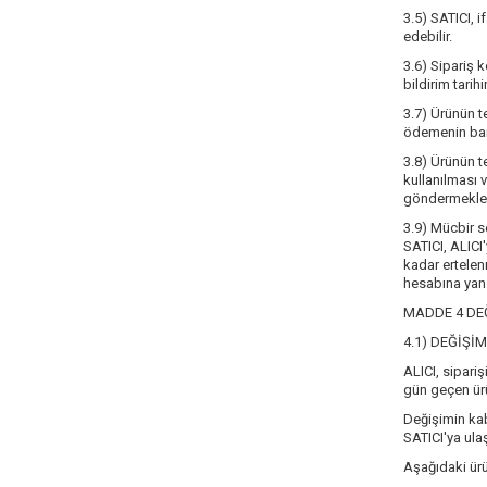
3.5) SATICI, 
edebilir.
3.6) Sipariş 
bildirim tarih
3.7) Ürünün t
ödemenin bank
3.8) Ürünün t
kullanılması 
göndermekle y
3.9) Mücbir s
SATICI, ALICI'
kadar ertelenm
hesabına yans
MADDE 4 DEĞ
4.1) DEĞİŞİM
ALICI, sipariş
gün geçen ürü
Değişimin kab
SATICI'ya ulaş
Aşağıdaki ür