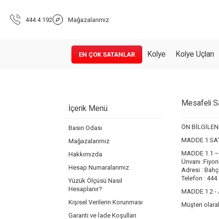
444 4 192
Mağazalarımız
Kolye
Kolye Uçları
EN ÇOK SATANLAR
Mesafeli S
İçerik Menü
ÖN BİLGİLE
Basın Odası
MADDE 1 SAT
Mağazalarımız
MADDE 1.1 –
Hakkımızda
Ünvanı :Fiyon
Hesap Numaralarımız
Adresi : Bahç
Telefon : 444
Yüzük Ölçüsü Nasıl
Hesaplanır?
MADDE 1.2 - 
Kişisel Verilerin Korunması
Müşteri olarak
Garanti ve İade Koşulları