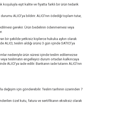
oşuluyla eşit kalite ve fiyatta farklı bir ürün tedarik
urumu ALICI'ya bildirir. ALICI'nın ödediği toplam tutar,
t edilmesi gerekir. Ürün bedelinin ödenmemesi veya
r.
n bir şekilde yetkisiz kişilerce hukuka aykırı olarak
e ALICI, teslim aldığı ürünü 3 gün içinde SATICI'ya
mlar nedeniyle ürün süresi içinde teslim edilemezse
sini veya teslimatın engelleyici durum ortadan kalkıncaya
nde ALICI'ya iade edilir. Bankanın iade tutarını ALICI'nın
yla değişim için gönderebilir. Teslim tarihinin üzerinden 7
derilen özel kutu, fatura ve sertifikanın eksiksiz olarak