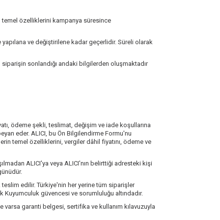
n temel özelliklerini kampanya süresince
me yapılana ve değiştirilene kadar geçerlidir. Süreli olarak
, siparişin sonlandığı andaki bilgilerden oluşmaktadır
yatı, ödeme şekli, teslimat, değişim ve iade koşullarına
i beyan eder. ALICI, bu Ön Bilgilendirme Formu'nu
erin temel özelliklerini, vergiler dâhil fiyatını, ödeme ve
ılmadan ALICI'ya veya ALICI'nın belirttiği adresteki kişi
 günüdür.
eslim edilir. Türkiye'nin her yerine tüm siparişler
iyonk Kuyumculuk güvencesi ve sorumluluğu altındadır.
e varsa garanti belgesi, sertifika ve kullanım kılavuzuyla