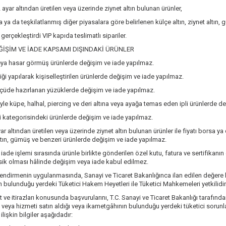
ayar altından üretilen veya üzerinde ziynet altın bulunan ürünler,
a ya da teşkilatlanmış diğer piyasalara göre belirlenen külçe altın, ziynet altın,
gerçekleştirdi VIP kapıda teslimatlı sipariler.
İŞİM VE İADE KAPSAMI DIŞINDAKİ ÜRÜNLER
eya hasar görmüş ürünlerde değişim ve iade yapılmaz.
iği yapılarak kişiselleştirilen ürünlerde değişim ve iade yapılmaz.
lçüde hazırlanan yüzüklerde değişim ve iade yapılmaz.
yle küpe, halhal, piercing ve deri altına veya ayağa temas eden ipli ürünlerde d
ri kategorisindeki ürünlerde değişim ve iade yapılmaz.
r altından üretilen veya üzerinde ziynet altın bulunan ürünler ile fiyatı borsa ya
 altın, gümüş ve benzeri ürünlerde değişim ve iade yapılmaz.
ade işlemi sırasında ürünle birlikte gönderilen özel kutu, fatura ve sertifikanın 
sik olması hâlinde değişim veya iade kabul edilmez.
lendirmenin uygulanmasında, Sanayi ve Ticaret Bakanlığınca ilan edilen değere k
 bulunduğu yerdeki Tüketici Hakem Heyetleri ile Tüketici Mahkemeleri yetkilidir
 ve itirazları konusunda başvurularını, T.C. Sanayi ve Ticaret Bakanlığı tarafından
 veya hizmeti satın aldığı veya ikametgâhının bulunduğu yerdeki tüketici sorun
 ilişkin bilgiler aşağıdadır: