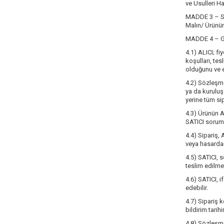
ve Usulleri H
MADDE 3 – 
Malın/ Ürünün
MADDE 4 – 
4.1) ALICI; fi
koşulları, tes
olduğunu ve e
4.2) Sözleşme
ya da kuruluşa
yerine tüm sip
4.3) Ürünün A
SATICI sorum
4.4) Sipariş,
veya hasarda
4.5) SATICI, 
teslim edilm
4.6) SATICI, 
edebilir.
4.7) Sipariş 
bildirim tarih
4.8) Sözleşme