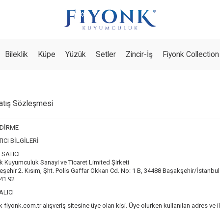
Bileklik
Küpe
Yüzük
Setler
Zincir-İş
Fiyonk Collection
atış Sözleşmesi
NDİRME
ICI BİLGİLERİ
 SATICI
k Kuyumculuk Sanayi ve Ticaret Limited Şirketi
eşehir 2. Kısım, Şht. Polis Gaffar Okkan Cd. No: 1 B, 34488 Başakşehir/İstanbul
 41 92
ALICI
 fiyonk.com.tr alışveriş sitesine üye olan kişi. Üye olurken kullanılan adres ve ilet