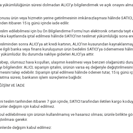
ifa yükümlülüğünün süresi dolmadan ALICI'yı bilgilendirmek ve açık onayını almak k
konusu ürün veya hizmetin yerine getirilmesinin imkânsızlaşması hâlinde SATICI, d
inden itibaren 15 iş günü içinde iade edilir.
eslim edilebilmesi için bu Ön Bilgilendirme Formu'nun elektronik ortamda teyi
a kayıtlarında iptal edilmesi hâlinde SATICI'nın teslimat yükümlülüğü sona ere
esliminden sonra ALICI'ya ait kredi kartının, ALICI'nın kusurundan kaynaklanmaya
ve ilgili banka veya finans kuruluşunun ürün bedelini SATICI'ya ödememesi hâlind
ükümlüdür. Bu durumda nakliye giderleri ALICI'ya aittir.
ebep, olumsuz hava koşulları, ulaşımın kesilmesi veya benzeri olağanüstü duru
yı bilgilendirir. ALICI; siparişin iptalini, ürünün varsa eş değeriyle değiştirilme
esini talep edebilir. Siparişin iptal edilmesi hâlinde ödenen tutar, 15 iş günü içi
ıtma süresi, bankanın işlem süreçlerine bağlıdır.
İŞİM VE İADE
ini teslim tarihinden itibaren 7 gün içinde, SATICI tarafından iletilen kargo kodu
nler değişim için kabul edilmez.
ul edilebilmesi için ürünün kullanılmamış ve hasarsız olması; ürünle birlikte gön
tırılması gerekir.
ünlerde değişim kabul edilmez: