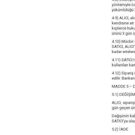
yöntemiyle öd
yükümlülüğü 
4.9) ALICI, a
kendisine ait
kişilerce huk
ürünü 3 gün i
4.10) Mücbir 
SATICI, ALICI'
kadar ertelenm
4.11) SATICI 
kullanılan k
4.12) Sipariş
edilir. Bankan
MADDE 5 – D
5.1) DEĞİŞİM
ALICI, sipariş
gün geçen ürü
Değişimin kab
SATICI'ya ulaş
5.2) İADE