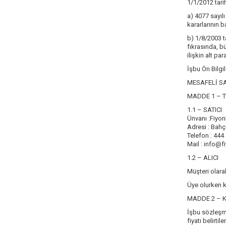
1/1/2012 tari
a) 4077 sayıl
kararlarının b
b) 1/8/2003 t
fıkrasında, b
ilişkin alt par
İşbu Ön Bilgi
MESAFELİ S
MADDE 1 – 
1.1 – SATICI
Ünvanı :Fiyon
Adresi : Bahç
Telefon : 444
Mail : info@f
1.2 – ALICI
Müşteri olara
Üye olurken ku
MADDE 2 – 
İşbu sözleşme
fiyatı belirt