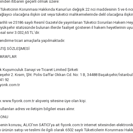
hinden itibaren geçerli olmak üzere:
ı Tüketicinin Korunması Hakkında Kanun’un değişik 22 nci maddesinin 5 ve 6 ncı 
ağlayıcı olacağına ilişkin üst veya tüketici mahkemelerinde delil olacağına ilişkin
arihli ve 25186 sayılı Resmî Gazete’de yayımlanan Tüketici Sorunları Hakem Hey
üyükşehir statüsünde bulunan illerde faaliyet gösteren il hakem heyetlerinin uyu
asal sınır 3.032,65 TL’dir.
lendirme ticari amaçlarla yapılmaktadır.
ATIŞ SÖZLEŞMESİ
TARAFLAR
k Kuyumculuk Sanayi ve Ticaret Limited Şirketi
eşehir 2. Kısım, Şht. Polis Gaffar Okkan Cd. No: 1 B, 34488 Başakşehir/İstanbul
 41 92
iyonk.com.tr
k www.fiyonk.com.tr alışveriş sitesine üye olan kişi.
llanılan adres ve iletişim bilgileri esas alınır.
KONU
nin konusu, ALICI’nın SATICI’ya ait fiyonk.com.tr internet sitesinden elektronik 
ilen ürünün satışı ve teslimi ile ilgili olarak 6502 sayılı Tüketicilerin Korunma