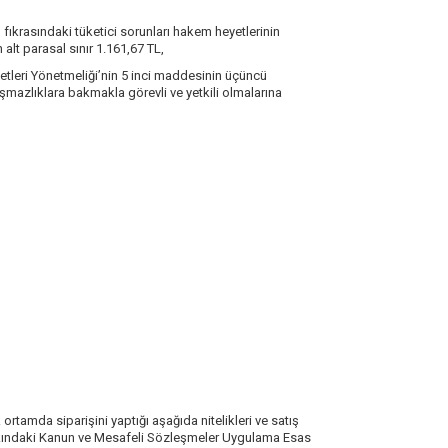
fıkrasındaki tüketici sorunları hakem heyetlerinin
 alt parasal sınır 1.161,67 TL,
etleri Yönetmeliği’nin 5 inci maddesinin üçüncü
şmazlıklara bakmakla görevli ve yetkili olmalarına
ortamda siparişini yaptığı aşağıda nitelikleri ve satış
sı Hakkındaki Kanun ve Mesafeli Sözleşmeler Uygulama Esas