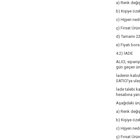
a) Renk değişi
b) Kişiye öze
c) Hijyen nede
ç) Fırsat Ürün
d) Tamamı 22 
e) Fiyatı bors
4.2) İADE
ALICI, sipariş
gün geçen ürü
İadenin kabul
SATICI'ya ulaş
İade talebi k
hesabına yans
Aşağıdaki ürü
a) Renk değişi
b) Kişiye öze
c) Hijyen nede
ç) Fırsat Ürün