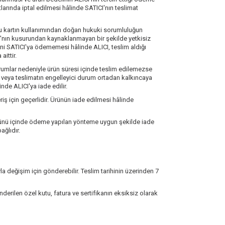
ında iptal edilmesi hâlinde SATICI'nın teslimat
e bu kartın kullanımından doğan hukuki sorumluluğun
CI'nın kusurundan kaynaklanmayan bir şekilde yetkisiz
lini SATICI'ya ödememesi hâlinde ALICI, teslim aldığı
ittir.
umlar nedeniyle ürün süresi içinde teslim edilemezse
sini veya teslimatın engelleyici durum ortadan kalkıncaya
nde ALICI'ya iade edilir.
iş için geçerlidir. Ürünün iade edilmesi hâlinde
ş günü içinde ödeme yapılan yönteme uygun şekilde iade
ağlıdır.
yla değişim için gönderebilir. Teslim tarihinin üzerinden 7
derilen özel kutu, fatura ve sertifikanın eksiksiz olarak