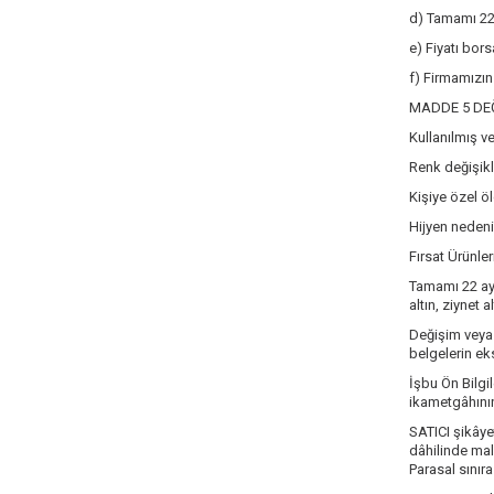
d) Tamamı 22 
e) Fiyatı bors
f) Firmamızın 
MADDE 5 DEĞ
Kullanılmış v
Renk değişikl
Kişiye özel ö
Hijyen nedeni
Fırsat Ürünle
Tamamı 22 aya
altın, ziynet
Değişim veya i
belgelerin ek
İşbu Ön Bilgi
ikametgâhının
SATICI şikâyet
dâhilinde mal
Parasal sınıra