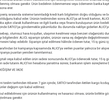
enmiş olması gerekir. Ürün bedelinin ödenmemesi veya ödemenin banka kayıtlar
sona erer.
lışveriş sırasında sisteme tanımladığı kredi kartı bilgilerinin doğru olduğunu v
 olduğunu kabul eder. Ürünün tesliminden sonra ALICI'ya ait kredi kartının, ALI
uka aykırı olarak kullanılması ve ilgili banka veya finans kuruluşunun ürün bede
çinde SATICI'ya göndermekle yükümlüdür. Bu durumda nakliye giderleri ALICI'ya a
sebep, olumsuz hava koşulları, ulaşımın kesilmesi veya benzeri olağanüstü dur
yı bilgilendirir. ALICI; siparişin iptalini, ürünün varsa eş değeriyle değiştirilme
esini talep edebilir. Siparişin iptal edilmesi hâlinde ödenen tutar, 15 iş günü içi
tarafından bir kampanya kapsamında ALICI'ya verilen puanlar yalnızca bir alışver
ampanya puanları yeniden tanımlanmaz.
 iptali veya kabul edilen ürün iadesi sonucunda ALICI'ya ödenecek tutar, 15 i
ın iade tutarını ALICI'nın hesabına yansıtma süresi, bankanın işlem süreçlerine b
EĞİŞİM VE İADE
ini teslim tarihinden itibaren 7 gün içinde, SATICI tarafından iletilen kargo kodu
nler değişim için kabul edilmez.
ul edilebilmesi için ürünün kullanılmamış ve hasarsız olması; ürünle birlikte gön
tırılması gerekir.