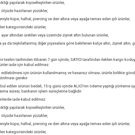
kliği yapılarak kişiselleştirilen ürünler,
l ölçüde hazırlanan yüzükler,
niyle küpe, halhal, piercing ve deri altına veya ayağa temas eden ipli ürünler,
leri kategorisindeki ürünler,
ayar altından üretilen veya üzerinde ziynet altın bulunan ürünler,
a ya da teşkilatlanmış diğer piyasalara göre belirlenen külçe altın, ziynet altın,
ini teslim tarihinden itibaren 7 gün içinde, SATICI tarafından iletilen kargo koduy
nler iade için kabul edilmez.
 edilebilmesi için ürünün kullanılmamış ve hasarsız olması; ürünle birlikte gönde
tırılması gerekir.
abul edilen ürünün bedeli, 15 iş günü içinde ALICI'nın ödeme yaptığı yönteme uyg
ıma süresi, bankanın işlem süreçlerine bağlıdır.
nlerde iade kabul edilmez:
kliği yapılarak kişiselleştirilen ürünler,
l ölçüde hazırlanan yüzükler,
niyle küpe, halhal, piercing ve deri altına veya ayağa temas eden ipli ürünler,
leri kategorisindeki ürünler,