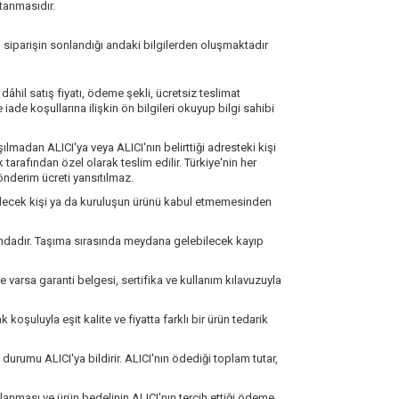
tanmasıdır.
, siparişin sonlandığı andaki bilgilerden oluşmaktadır
dâhil satış fiyatı, ödeme şekli, ücretsiz teslimat
ve iade koşullarına ilişkin ön bilgileri okuyup bilgi sahibi
ılmadan ALICI'ya veya ALICI'nın belirttiği adresteki kişi
 tarafından özel olarak teslim edilir. Türkiye'nin her
gönderim ücreti yansıtılmaz.
dilecek kişi ya da kuruluşun ürünü kabul etmemesinden
ındadır. Taşıma sırasında meydana gelebilecek kayıp
e varsa garanti belgesi, sertifika ve kullanım kılavuzuyla
oşuluyla eşit kalite ve fiyatta farklı bir ürün tedarik
urumu ALICI'ya bildirir. ALICI'nın ödediği toplam tutar,
nması ve ürün bedelinin ALICI'nın tercih ettiği ödeme