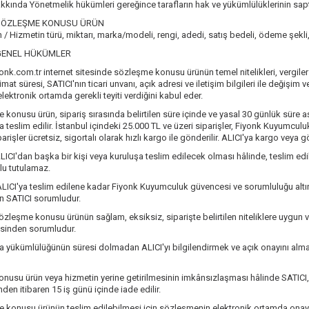
akkında Yönetmelik hükümleri gereğince tarafların hak ve yükümlülüklerinin sap
SÖZLEŞME KONUSU ÜRÜN
 / Hizmetin türü, miktarı, marka/modeli, rengi, adedi, satış bedeli, ödeme şekli
GENEL HÜKÜMLER
yonk.com.tr internet sitesinde sözleşme konusu ürünün temel nitelikleri, vergiler 
limat süresi, SATICI'nın ticari unvanı, açık adresi ve iletişim bilgileri ile değişim 
lektronik ortamda gerekli teyiti verdiğini kabul eder.
 konusu ürün, sipariş sırasında belirtilen süre içinde ve yasal 30 günlük süre aş
 teslim edilir. İstanbul içindeki 25.000 TL ve üzeri siparişler, Fiyonk Kuyumculuk
arişler ücretsiz, sigortalı olarak hızlı kargo ile gönderilir. ALICI'ya kargo veya 
LICI'dan başka bir kişi veya kuruluşa teslim edilecek olması hâlinde, teslim e
lu tutulamaz.
 ALICI'ya teslim edilene kadar Fiyonk Kuyumculuk güvencesi ve sorumluluğu alt
n SATICI sorumludur.
sözleşme konusu ürünün sağlam, eksiksiz, siparişte belirtilen niteliklere uygun v
esinden sorumludur.
ifa yükümlülüğünün süresi dolmadan ALICI'yı bilgilendirmek ve açık onayını almak k
konusu ürün veya hizmetin yerine getirilmesinin imkânsızlaşması hâlinde SATICI, d
inden itibaren 15 iş günü içinde iade edilir.
 konusu ürünün teslim edilebilmesi için sözleşmenin elektronik ortamda onayla