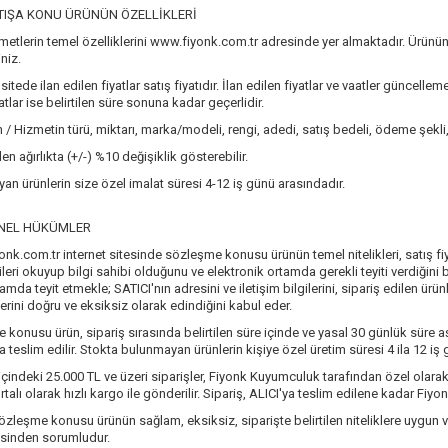
TIŞA KONU ÜRÜNÜN ÖZELLİKLERİ
metlerin temel özelliklerini www.fiyonk.com.tr adresinde yer almaktadır. Ürünü
iniz.
sitede ilan edilen fiyatlar satış fiyatıdır. İlan edilen fiyatlar ve vaatler güncelle
yatlar ise belirtilen süre sonuna kadar geçerlidir.
 / Hizmetin türü, miktarı, marka/modeli, rengi, adedi, satış bedeli, ödeme şekli
ilen ağırlıkta (+/-) %10 değişiklik gösterebilir.
an ürünlerin size özel imalat süresi 4-12 iş günü arasındadır.
NEL HÜKÜMLER
iyonk.com.tr internet sitesinde sözleşme konusu ürünün temel nitelikleri, satış fi
lgileri okuyup bilgi sahibi olduğunu ve elektronik ortamda gerekli teyiti verdiğin
amda teyit etmekle; SATICI'nın adresini ve iletişim bilgilerini, sipariş edilen ürünl
lerini doğru ve eksiksiz olarak edindiğini kabul eder.
 konusu ürün, sipariş sırasında belirtilen süre içinde ve yasal 30 günlük süre aş
 teslim edilir. Stokta bulunmayan ürünlerin kişiye özel üretim süresi 4 ila 12 iş
içindeki 25.000 TL ve üzeri siparişler, Fiyonk Kuyumculuk tarafından özel olarak t
ortalı olarak hızlı kargo ile gönderilir. Sipariş, ALICI'ya teslim edilene kadar F
sözleşme konusu ürünün sağlam, eksiksiz, siparişte belirtilen niteliklere uygun v
esinden sorumludur.