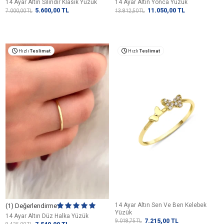
14 Ayar Altın Silindir Klasik Yüzük
14 Ayar Altın Yonca Yüzük
5.600,00
TL
11.050,00
TL
7.000,00
TL
13.812,50
TL
Hızlı
Teslimat
Hızlı
Teslimat
14 Ayar Altın Sen Ve Ben Kelebek
(1) Değerlendirme
Yüzük
14 Ayar Altın Düz Halka Yüzük
7.215,00
TL
9.018,75
TL