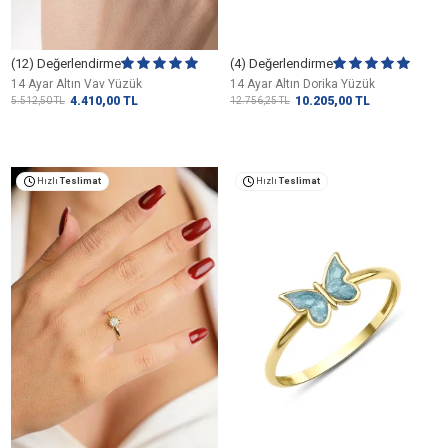
(12) Değerlendirme
(4) Değerlendirme
14 Ayar Altın Vav Yüzük
14 Ayar Altın Dorika Yüzük
4.410,00
TL
10.205,00
TL
5.512,50
TL
12.756,25
TL
Hızlı
Teslimat
Hızlı
Teslimat