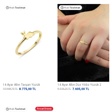
Hızlı
Teslimat
Hızlı
Teslimat
14 Ayar Altın Tavşan Yüzük
14 Ayar Altın Düz Yıldız Yüzük 2
8.775,00
TL
7.605,00
TL
10.968,75
TL
9.506,25
TL
Fırsat Ürünü
Hızlı
Teslimat