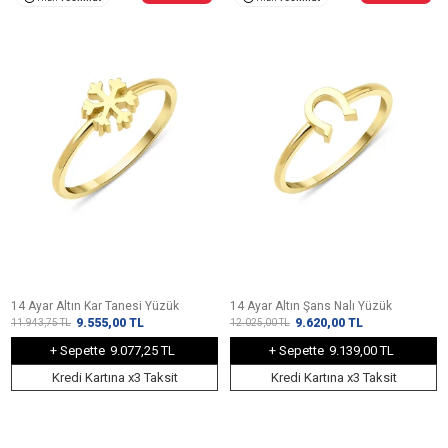
14 Ayar Altın Kar Tanesi Yüzük
14 Ayar Altın Şans Nalı Yüzük
9.555,00
TL
9.620,00
TL
11.943,75
TL
12.025,00
TL
+ Sepette
9.077,25 TL
+ Sepette
9.139,00 TL
Kredi Kartına x3 Taksit
Kredi Kartına x3 Taksit