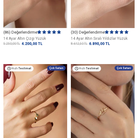
(86) Değerlendirme
(30) Değerlendirme
14 Ayar Altın Çizgi Yüzük
14 Ayar Altın Sıralı Yıldızlar Yüzük
4.200,00
TL
6.890,00
TL
5.250,00
TL
8.612,50
TL
Çok Satan
Çok Satan
Hızlı
Teslimat
Hızlı
Teslimat