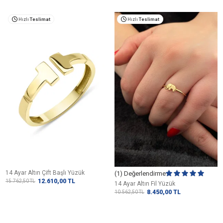
Hızlı
Teslimat
Hızlı
Teslimat
14 Ayar Altın Çift Başlı Yüzük
(1) Değerlendirme
12.610,00
TL
15.762,50
TL
14 Ayar Altın Fil Yüzük
8.450,00
TL
10.562,50
TL