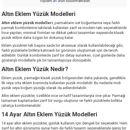
Toplam
31
ürün bulunmaktadır.
Altın Eklem Yüzük Modelleri
Altın eklem yüzük modelleri
, parmakların üst boğumlarına veya farklı
parmak kombinlerine takılarak kullanılan zarif ve modern takı seçenekleridir.
İnce yapıları, minimal formları ve dikkat çekici tasarımları sayesinde klasik
yüzük stiline daha özgün bir dokunuş katar.
Eklem yüzükleri tek başına sade bir aksesuar olarak kullanılabileceği gibi,
farklı yüzüklerle birlikte katmanlı bir görünüm oluşturmak için de tercih
edilebilir. Günlük kombinlerde zarif bir detay sunarken, özel günlerde daha
gösterişli modellerle şık bir tamamlayıcıya dönüşebilir.
Altın Eklem Yüzük Nedir?
Eklem yüzük, parmağın klasik yüzük bölgesinden daha yukarıda, genellikle
ilk veya orta eklem kısmında kullanılan yüzük modelidir. Bu nedenle midi
yüzük veya boğum yüzüğü olarak da adlandırılabilir.
Altın eklem yüzükler, özellikle ince ve hafif tasarımlarıyla öne çıkar. Parmağı
tamamen kaplamadan zarif bir vurgu oluşturur ve farklı yüzüklerle birlikte
rahatça kombinlenebilir.
14 Ayar Altın Eklem Yüzük Modelleri
14 ayar altın eklem yüzükler, günlük kullanım için dengeli bir seçenektir. Hem
zarif bir altın görünümü sunar hem de farklı tasarım seçenekleriyle geniş bir