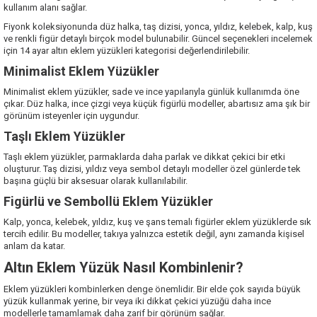
kullanım alanı sağlar.
Fiyonk koleksiyonunda düz halka, taş dizisi, yonca, yıldız, kelebek, kalp, kuş
ve renkli figür detaylı birçok model bulunabilir. Güncel seçenekleri incelemek
için
14 ayar altın eklem yüzükleri
kategorisi değerlendirilebilir.
Minimalist Eklem Yüzükler
Minimalist eklem yüzükler, sade ve ince yapılarıyla günlük kullanımda öne
çıkar. Düz halka, ince çizgi veya küçük figürlü modeller, abartısız ama şık bir
görünüm isteyenler için uygundur.
Taşlı Eklem Yüzükler
Taşlı eklem yüzükler, parmaklarda daha parlak ve dikkat çekici bir etki
oluşturur. Taş dizisi, yıldız veya sembol detaylı modeller özel günlerde tek
başına güçlü bir aksesuar olarak kullanılabilir.
Figürlü ve Sembollü Eklem Yüzükler
Kalp, yonca, kelebek, yıldız, kuş ve şans temalı figürler eklem yüzüklerde sık
tercih edilir. Bu modeller, takıya yalnızca estetik değil, aynı zamanda kişisel
anlam da katar.
Altın Eklem Yüzük Nasıl Kombinlenir?
Eklem yüzükleri kombinlerken denge önemlidir. Bir elde çok sayıda büyük
yüzük kullanmak yerine, bir veya iki dikkat çekici yüzüğü daha ince
modellerle tamamlamak daha zarif bir görünüm sağlar.