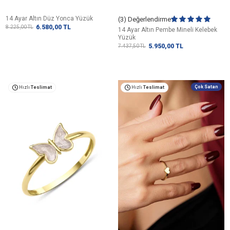
14 Ayar Altın Düz Yonca Yüzük
(3) Değerlendirme
6.580,00
TL
8.225,00
TL
14 Ayar Altın Pembe Mineli Kelebek
Yüzük
5.950,00
TL
7.437,50
TL
Çok Satan
Hızlı
Teslimat
Hızlı
Teslimat