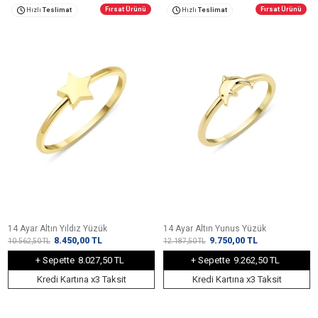
Fırsat Ürünü
Fırsat Ürünü
Hızlı
Teslimat
Hızlı
Teslimat
14 Ayar Altın Yıldız Yüzük
14 Ayar Altın Yunus Yüzük
8.450,00
TL
9.750,00
TL
10.562,50
TL
12.187,50
TL
+ Sepette
8.027,50 TL
+ Sepette
9.262,50 TL
Kredi Kartına x3 Taksit
Kredi Kartına x3 Taksit