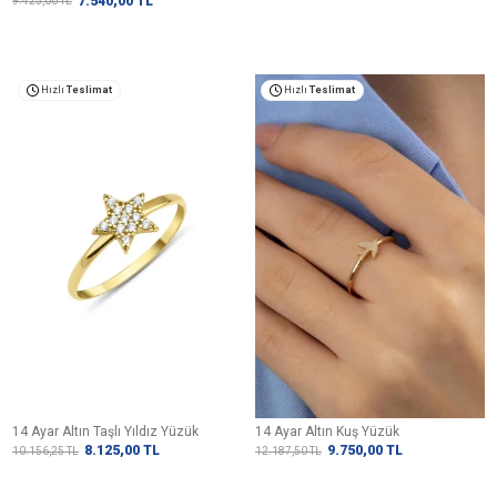
7.540,00
TL
9.425,00
TL
Hızlı
Teslimat
Hızlı
Teslimat
14 Ayar Altın Taşlı Yıldız Yüzük
14 Ayar Altın Kuş Yüzük
8.125,00
TL
9.750,00
TL
10.156,25
TL
12.187,50
TL