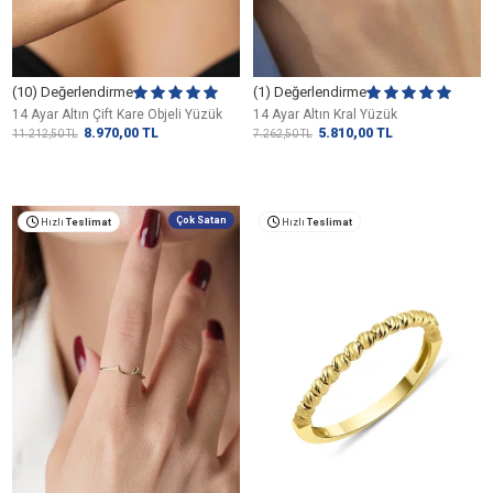
(10) Değerlendirme
(1) Değerlendirme
14 Ayar Altın Çift Kare Objeli Yüzük
14 Ayar Altın Kral Yüzük
8.970,00
TL
5.810,00
TL
11.212,50
TL
7.262,50
TL
Çok Satan
Hızlı
Teslimat
Hızlı
Teslimat