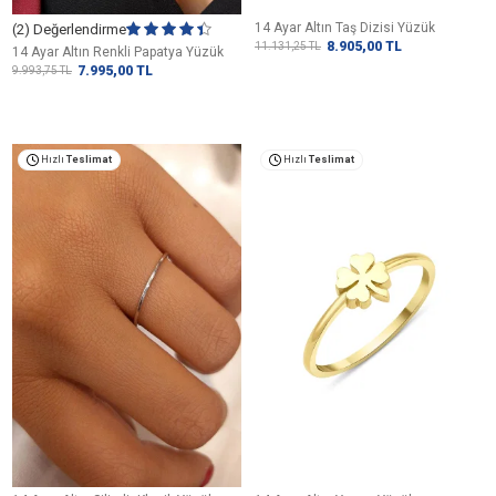
14 Ayar Altın Taş Dizisi Yüzük
(2) Değerlendirme
8.905,00
TL
11.131,25
TL
14 Ayar Altın Renkli Papatya Yüzük
7.995,00
TL
9.993,75
TL
Hızlı
Teslimat
Hızlı
Teslimat