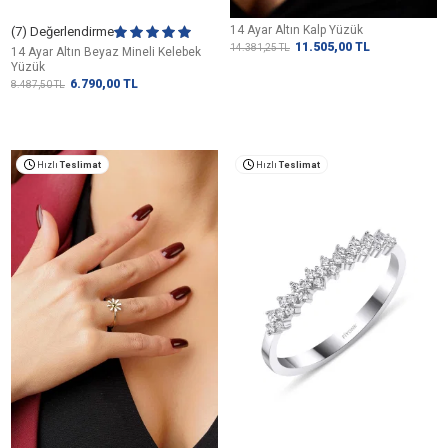
14 Ayar Altın Kalp Yüzük
(7) Değerlendirme
11.505,00
TL
14.381,25
TL
14 Ayar Altın Beyaz Mineli Kelebek
Yüzük
6.790,00
TL
8.487,50
TL
Hızlı
Teslimat
Hızlı
Teslimat