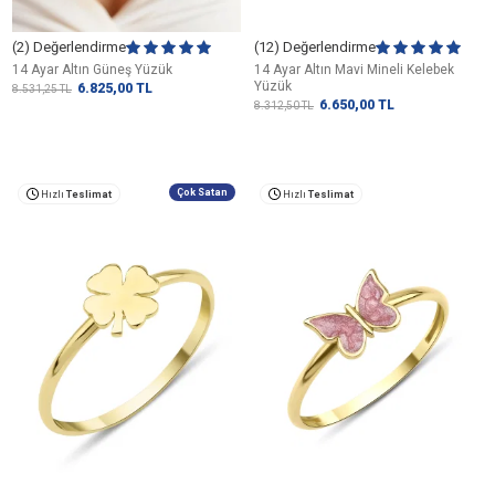
(2) Değerlendirme
(12) Değerlendirme
14 Ayar Altın Güneş Yüzük
14 Ayar Altın Mavi Mineli Kelebek
Yüzük
6.825,00
TL
8.531,25
TL
6.650,00
TL
8.312,50
TL
Çok Satan
Hızlı
Teslimat
Hızlı
Teslimat