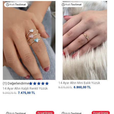
Hızlı
Teslimat
Hızlı
Teslimat
14 Ayar Altın Mini Balık Yüzük
(1) Değerlendirme
6.860,00
TL
8.575,00
TL
14 Ayar Altın Kalpli Renkli Yüzük
7.475,00
TL
9.343,75
TL
Fırsat Ürünü
Fırsat Ürünü
Hızlı
Teslimat
Hızlı
Teslimat