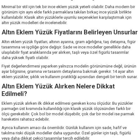
Minimal bir stil için tek bir ince eklem yüzük yeterli olabilir. Daha modern bir
görünüm için aynı elde farklı parmaklara takılan birkaç ince yüzük birlikte
kullanılabilir. Klasik altın yüzüklerle uyumlu seçenekleri karşılaştırmak için
altın yüzük modelleri
de incelenebilir.
Altın Eklem Yüzük Fiyatlarını Belirleyen Unsurlar
Altın eklem yüzük fiyatları; altının ayarına, gram ağırlığına, taş detayına, figür
tasarımına ve işçiliğe göre değişir. Sade ve ince modeller genellikle daha
ulaşılabilir fiyat aralıklarında yer alırken, taşlı veya özel figürlü tasarımlar
daha yüksek fiyatlı olabilir.
Fiyat değerlendirmesi yaparken yalnızca modelin görünümüne değil, ürünün
ayar bilgisine, gramına ve tasarım detaylarına bakmak gerekir. 14 ayar altın
eklem yüzükler, şıklık ve kullanım pratikliği açısından dengeli bir tercih sunar.
Altın Eklem Yüzük Alırken Nelere Dikkat
Edilmeli?
Eklem yüzük alırken ilk dikkat edilmesi gereken konu ölçüdür. Bu yüzükler
parmağın üst kısmında kullanıldığı için klasik yüzük ölçüsünden farklı bir
ölçü gerekebilir. Çok bol bir model düşebilir, çok dar bir model ise parmak
hareketini rahatsız edebilir.
Ayrıca kullanım amacı da önemlidir. Günlük kullanım için sade, hafif ve
takılma riski düşük modeller daha uygundur. Özel günler için taşlı, figürlü
veya daha dikkat çekici tasarımlar tercih edilebilir.