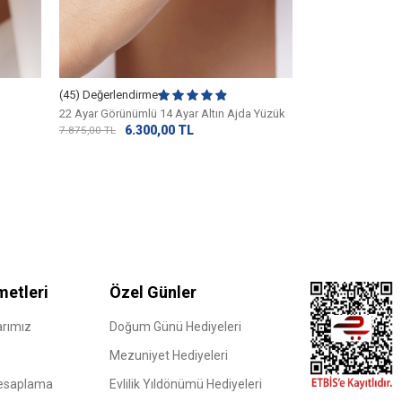
14 Ayar Altın Çap
(45) Değerlendirme
22.
28.518,75
TL
22 Ayar Görünümlü 14 Ayar Altın Ajda Yüzük
6.300,00
TL
7.875,00
TL
metleri
Özel Günler
rımız
Doğum Günü Hediyeleri
Mezuniyet Hediyeleri
Hesaplama
Evlilik Yıldönümü Hediyeleri