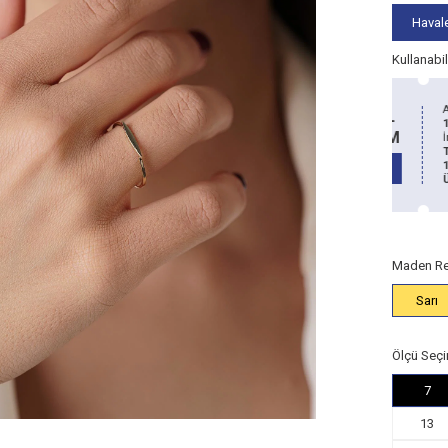
Havale
Kullanabi
Alt Limit
5.000
Alt Limit
TL
200 TL
50
TL
10.000 TL
RİM
İNDİRİM
İND
İndirim:
100
İndirim:
200
TL
TL
14 Ayar
14 Ayar
AN
KAZAN
KA
Ürünlerde
Ürünlerde
Maden Re
Sarı
Ölçü Seçi
7
13