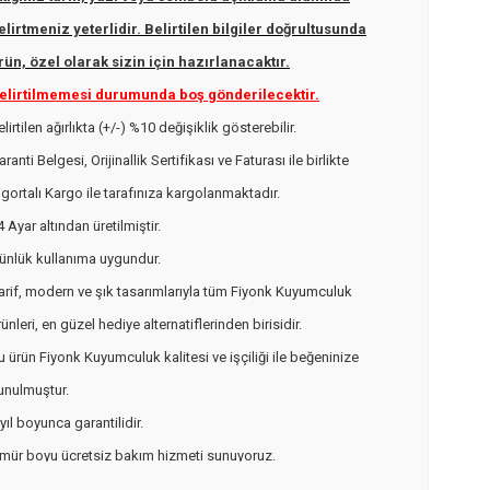
elirtmeniz yeterlidir. Belirtilen bilgiler doğrultusunda
rün, özel olarak sizin için hazırlanacaktır.
elirtilmemesi durumunda boş gönderilecektir.
elirtilen ağırlıkta (+/-) %10 değişiklik gösterebilir.
aranti Belgesi, Orijinallik Sertifikası ve Faturası ile birlikte
igortalı Kargo ile tarafınıza kargolanmaktadır.
4 Ayar altından üretilmiştir.
ünlük kullanıma uygundur.
arif, modern ve şık tasarımlarıyla tüm Fiyonk Kuyumculuk
rünleri, en güzel hediye alternatiflerinden birisidir.
u ürün Fiyonk Kuyumculuk kalitesi ve işçiliği ile beğeninize
unulmuştur.
 yıl boyunca garantilidir.
mür boyu ücretsiz bakım hizmeti sunuyoruz.