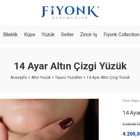
Bileklik
Küpe
Yüzük
Setler
Zincir-İş
Fiyonk Collection
14 Ayar Altın Çizgi Yüzük
Anasayfa
Altın Yüzük
Taşsız Yüzükler
14 Ayar Altın Çizgi Yüzük
Ürün Kodu
14 Ayar
5.250,00
T
4.200,0