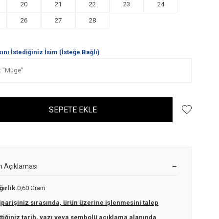
20
21
22
23
24
26
27
28
nı İstediğiniz İsim (İsteğe Bağlı)
SEPETE EKLE
n Açıklaması
ğırlık:
0,60 Gram
iparişiniz sırasında, ürün üzerine işlenmesini talep
ttiğiniz tarih, yazı veya sembolü açıklama alanında