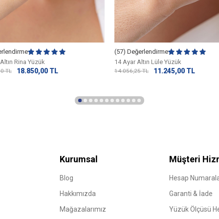
erlendirme
(57) Değerlendirme
Altın Rina Yüzük
14 Ayar Altın Lüle Yüzük
18.850,00
TL
11.245,00
TL
50
TL
14.056,25
TL
Kurumsal
Müşteri Hiz
Blog
Hesap Numarala
Hakkımızda
Garanti & İade
Mağazalarımız
Yüzük Ölçüsü 