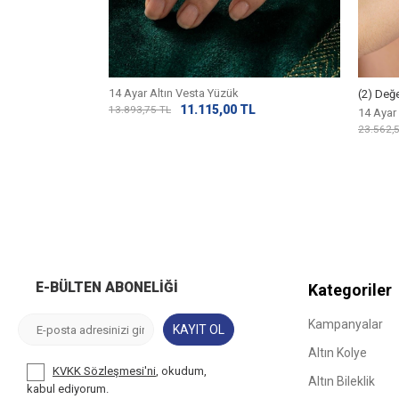
ltın 3 Sıralı Ajda
14 Ayar Altın Vesta Yüzük
(2) Değ
11.115,00
TL
13.893,75
TL
14 Ayar 
L
23.562,
E-BÜLTEN ABONELIĞI
Kategoriler
Kampanyalar
KAYIT OL
Altın Kolye
KVKK Sözleşmesi'ni
, okudum,
Altın Bileklik
kabul ediyorum.