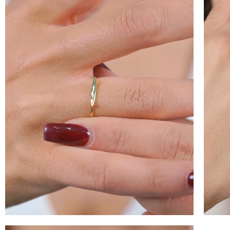
100 
İNDİ
KAZ