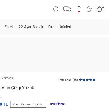
Erkek
22 Ayar Bilezik
Fırsat Ürünleri
 : YZK0005
(86)
Yorum Yap
 Altın Çizgi Yüzük
L
0
TL
Kredi Kartına x3 Taksit