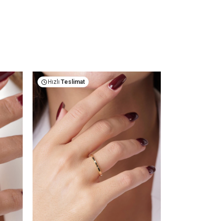
Hızlı
Teslimat
Hızlı
Teslima
Yeni
Sezon