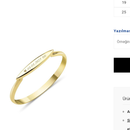
19
25
Yazılması
Ürü
A
S
e