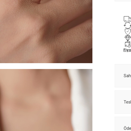
Fiyo
Sah
Tes
Öde