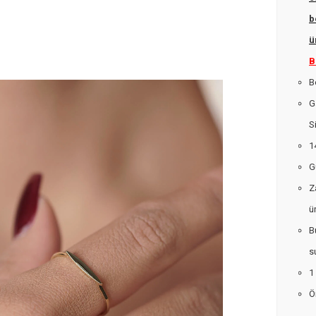
b
ü
B
B
G
S
1
G
Z
ü
B
s
1
Ö