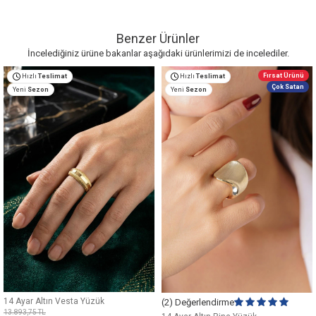
Benzer Ürünler
İncelediğiniz ürüne bakanlar aşağıdaki ürünlerimizi de incelediler.
Fırsat Ürünü
Hızlı
Teslimat
Hızlı
Teslimat
Çok Satan
Yeni
Sezon
Yeni
Sezon
14 Ayar Altın Vesta Yüzük
(2) Değerlendirme
13.893,75
TL