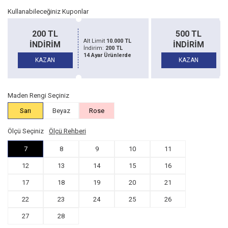
Kullanabileceğiniz Kuponlar
500 TL
1500 TL
Alt Limit
20.000 TL
İNDİRİM
İNDİRİM
İndirim:
500 TL
14 Ayar Ürünlerde
KAZAN
KAZAN
Maden Rengi Seçiniz
Sarı
Beyaz
Rose
Ölçü Seçiniz
Ölçü Rehberi
7
8
9
10
11
12
13
14
15
16
17
18
19
20
21
22
23
24
25
26
27
28