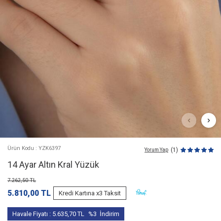
Ürün Kodu : YZK6397
(1)
Yorum Yap
14 Ayar Altın Kral Yüzük
7.262,50
TL
5.810,00
TL
Kredi Kartına x3 Taksit
Havale Fiyatı :
5.635,70
TL
%3
İndirim