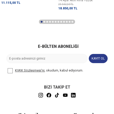
14 Ayar Altın Rina Yüzük
11.115,00
TL
23.562,50
TL
18.850,00
TL
E-BÜLTEN ABONELIĞI
KAYIT OL
KVKK Sözleşmesi'ni
, okudum, kabul ediyorum.
BİZİ TAKİP ET