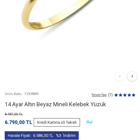
Ürün Kodu : YZK8889
(7)
Yorum Yap
14 Ayar Altın Beyaz Mineli Kelebek Yüzük
8.487,50
TL
6.790,00
TL
Kredi Kartına x3 Taksit
Havale Fiyatı :
6.586,30
TL
%3
İndirim