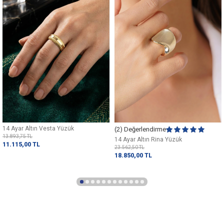
14 Ayar Altın Vesta Yüzük
(2) Değerlendirme
13.893,75
TL
14 Ayar Altın Rina Yüzük
11.115,00
TL
23.562,50
TL
18.850,00
TL