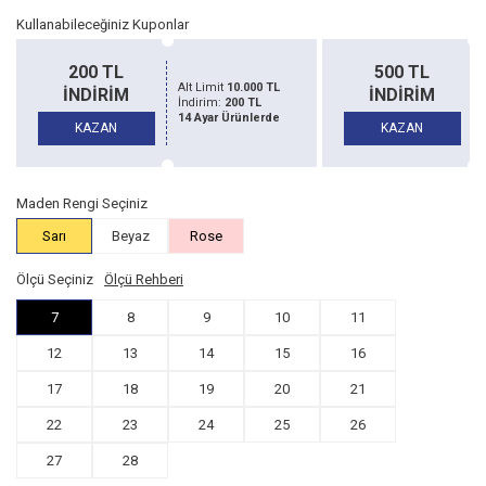
Kullanabileceğiniz Kuponlar
500 TL
1500 TL
Alt Limit
20.000 TL
İNDİRİM
İNDİRİM
İndirim:
500 TL
14 Ayar Ürünlerde
KAZAN
KAZAN
Maden Rengi Seçiniz
Sarı
Beyaz
Rose
Ölçü Seçiniz
Ölçü Rehberi
7
8
9
10
11
12
13
14
15
16
17
18
19
20
21
22
23
24
25
26
27
28