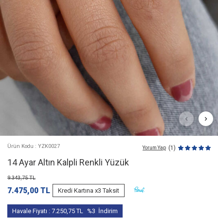
Ürün Kodu : YZK0027
(1)
Yorum Yap
14 Ayar Altın Kalpli Renkli Yüzük
9.343,75
TL
7.475,00
TL
Kredi Kartına x3 Taksit
Havale Fiyatı :
7.250,75
TL
%3
İndirim