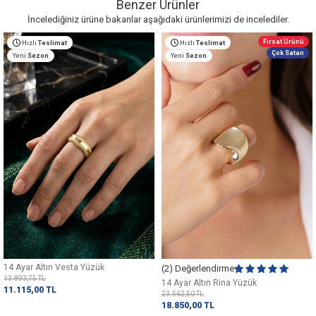
Benzer Ürünler
İncelediğiniz ürüne bakanlar aşağıdaki ürünlerimizi de incelediler.
Fırsat Ürünü
Hızlı
Teslimat
Hızlı
Teslimat
Çok Satan
Yeni
Sezon
Yeni
Sezon
14 Ayar Altın Vesta Yüzük
(2) Değerlendirme
13.893,75
TL
14 Ayar Altın Rina Yüzük
11.115,00
TL
23.562,50
TL
18.850,00
TL