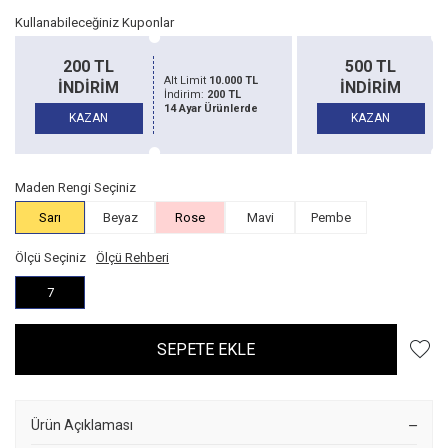
Kullanabileceğiniz Kuponlar
500 TL
150
10.000 TL
Alt Limit
20.000 TL
İNDİRİM
İND
200 TL
İndirim:
500 TL
Ürünlerde
14 Ayar Ürünlerde
KAZAN
KAZ
Maden Rengi Seçiniz
Sarı
Beyaz
Rose
Mavi
Pembe
Ölçü Seçiniz
Ölçü Rehberi
7
SEPETE EKLE
Ürün Açıklaması