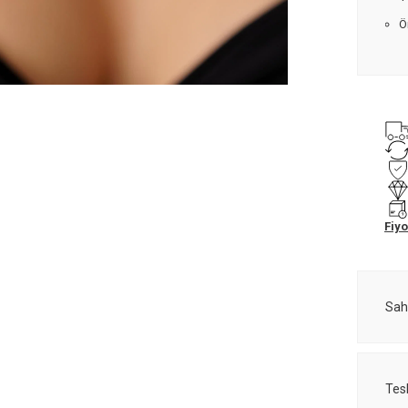
Ö
Fiyo
Sah
Tes