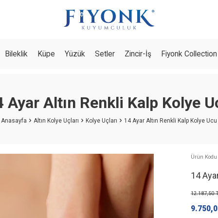
Bileklik
Küpe
Yüzük
Setler
Zincir-İş
Fiyonk Collection
4 Ayar Altın Renkli Kalp Kolye U
Anasayfa
Altın Kolye Uçları
Kolye Uçları
14 Ayar Altın Renkli Kalp Kolye Ucu
Ürün Kodu 
14 Ayar
12.187,50
T
9.750,0