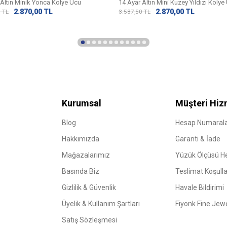
 Altın Minik Yonca Kolye Ucu
14 Ayar Altın Mini Kuzey Yıldızı Kolye
2.870,00
TL
2.870,00
TL
0
TL
3.587,50
TL
Kurumsal
Müşteri Hiz
Blog
Hesap Numarala
Hakkımızda
Garanti & İade
Mağazalarımız
Yüzük Ölçüsü 
Basında Biz
Teslimat Koşulla
Gizlilik & Güvenlik
Havale Bildirimi
Üyelik & Kullanım Şartları
Fiyonk Fine Jew
Satış Sözleşmesi