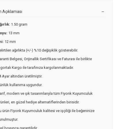
n Açıklaması
ğırlık:
1.50 gram
oyu:
13 mm
ni:
12 mm
elirtilen ağırlıkta (+/-) %10 değişiklik gösterebilir.
aranti Belgesi, Orijinallik Sertifikası ve Faturası ile birlikte
igortalı Kargo ile tarafınıza kargolanmaktadır.
4 Ayar altından üretilmiştir.
ünlük kullanıma uygundur.
arif, modern ve şık tasarımlarıyla tüm Fiyonk Kuyumculuk
rünleri, en güzel hediye alternatiflerinden birisidir.
u ürün Fiyonk Kuyumculuk kalitesi ve işçiliği ile beğeninize
unulmuştur.
 yıl boyunca garantilidir.