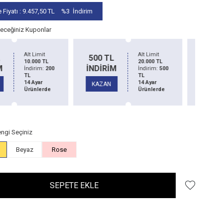
 Fiyatı :
9.457,50
TL
%3
İndirim
leceğiniz Kuponlar
Alt Limit
Alt Limit
1
0 TL
1500 TL
20.000 TL
50.000 TL
İRİM
İNDİRİM
İndirim:
500
İndirim:
1500
TL
TL
İN
14 Ayar
14 Ayar
ZAN
KAZAN
Ürünlerde
Ürünlerde
K
ngi Seçiniz
Beyaz
Rose
SEPETE EKLE