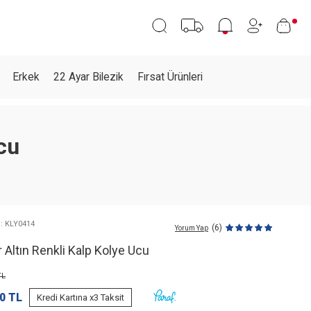
Erkek
22 Ayar Bilezik
Fırsat Ürünleri
cu
: KLY0414
(6)
Yorum Yap
 Altın Renkli Kalp Kolye Ucu
L
0
TL
Kredi Kartına x3 Taksit