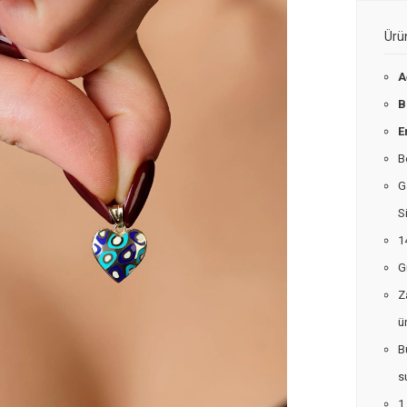
Ürü
A
B
E
B
G
S
1
G
Z
ü
B
s
1