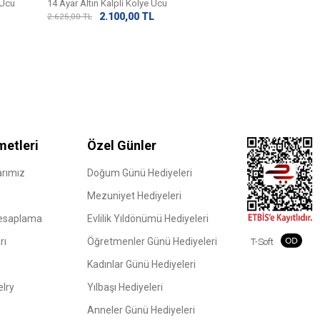
2.45
3.062,50
TL
 Ucu
14 Ayar Altın Kalpli Kolye Ucu
2.100,00
TL
2.625,00
TL
metleri
Özel Günler
rımız
Doğum Günü Hediyeleri
Mezuniyet Hediyeleri
Hesaplama
Evlilik Yıldönümü Hediyeleri
rı
Öğretmenler Günü Hediyeleri
T-Soft
Kadınlar Günü Hediyeleri
elry
Yılbaşı Hediyeleri
Anneler Günü Hediyeleri