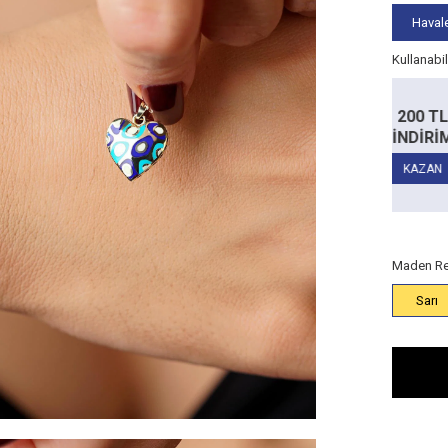
Havale
Kullanabi
Alt Limit
5.000
Alt Limit
TL
200 TL
50
TL
10.000 TL
RİM
İNDİRİM
İND
İndirim:
100
İndirim:
200
TL
TL
14 Ayar
14 Ayar
AN
KAZAN
KA
Ürünlerde
Ürünlerde
Maden Re
Sarı