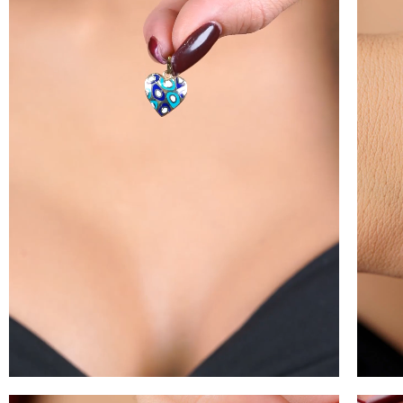
100 
İNDİ
KAZ