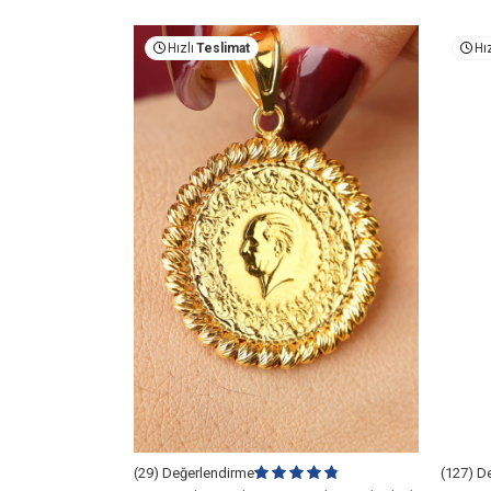
Hızlı
Teslimat
Hız
(29) Değerlendirme
(127) D