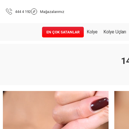
444 4 192
Mağazalarımız
Kolye
Kolye Uçları
EN ÇOK SATANLAR
1