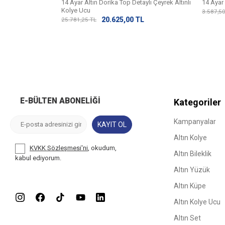
14 Ayar Altın Dorika Top Detaylı Çeyrek Altınlı
14 Ayar
Kolye Ucu
3.587,5
20.625,00
TL
25.781,25
TL
E-BÜLTEN ABONELIĞI
Kategoriler
Kampanyalar
KAYIT OL
Altın Kolye
KVKK Sözleşmesi'ni
, okudum,
Altın Bileklik
kabul ediyorum.
Altın Yüzük
Altın Küpe
Altın Kolye Ucu
Altın Set