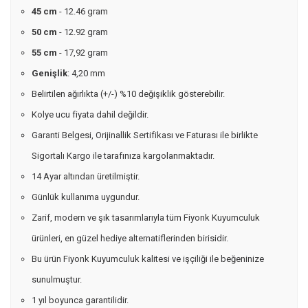
45 cm
- 12.46 gram
50 cm
- 12.92 gram
55 cm
- 17,92 gram
Genişlik
: 4,20 mm
Belirtilen ağırlıkta (+/-) %10 değişiklik gösterebilir.
Kolye ucu fiyata dahil değildir.
Garanti Belgesi, Orijinallik Sertifikası ve Faturası ile birlikte
Sigortalı Kargo ile tarafınıza kargolanmaktadır.
14 Ayar altından üretilmiştir.
Günlük kullanıma uygundur.
Zarif, modern ve şık tasarımlarıyla tüm Fiyonk Kuyumculuk
ürünleri, en güzel hediye alternatiflerinden birisidir.
Bu ürün Fiyonk Kuyumculuk kalitesi ve işçiliği ile beğeninize
sunulmuştur.
1 yıl boyunca garantilidir.