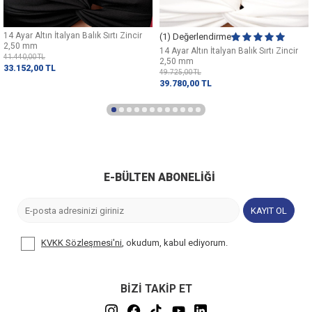
14 Ayar Altın İtalyan Balık Sırtı Zincir
(1) Değerlendirme
2,50 mm
14 Ayar Altın İtalyan Balık Sırtı Zincir
41.440,00
TL
2,50 mm
33.152,00
TL
49.725,00
TL
39.780,00
TL
E-BÜLTEN ABONELIĞI
KAYIT OL
KVKK Sözleşmesi'ni
, okudum, kabul ediyorum.
BİZİ TAKİP ET