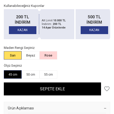
Kullanabileceğiniz Kuponlar
200 TL
500 TL
Alt Limit
10.000 TL
İNDİRİM
İNDİRİM
İndirim:
200 TL
14 Ayar Ürünlerde
KAZAN
KAZAN
Maden Rengi Seçiniz
Sarı
Beyaz
Rose
Ölçü Seçiniz
45 cm
50 cm
55 cm
SEPETE EKLE
Ürün Açıklaması