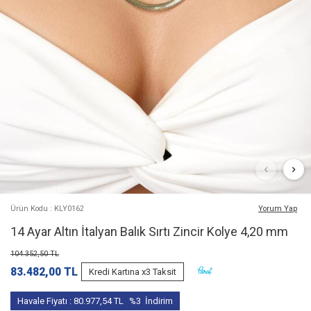
Ürün Kodu : KLY0162
Yorum Yap
14 Ayar Altın İtalyan Balık Sırtı Zincir Kolye 4,20 mm
104.352,50
TL
83.482,00
TL
Kredi Kartına x3 Taksit
Havale Fiyatı :
80.977,54
TL
%3
İndirim