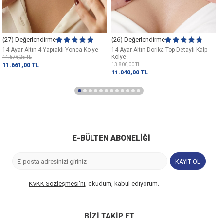
(27) Değerlendirme
(26) Değerlendirme
14 Ayar Altın 4 Yapraklı Yonca Kolye
14 Ayar Altın Dorika Top Detaylı Kalp
Kolye
14.576,25
TL
11.661,00
TL
13.800,00
TL
11.040,00
TL
E-BÜLTEN ABONELIĞI
KAYIT OL
KVKK Sözleşmesi'ni
, okudum, kabul ediyorum.
BİZİ TAKİP ET