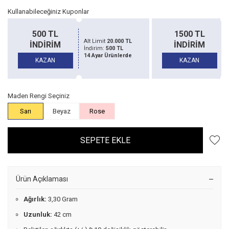
Kullanabileceğiniz Kuponlar
500 TL
1500 TL
Alt Limit
20.000 TL
İNDİRİM
İNDİRİM
İndirim:
500 TL
14 Ayar Ürünlerde
KAZAN
KAZAN
Maden Rengi Seçiniz
Sarı
Beyaz
Rose
SEPETE EKLE
Ürün Açıklaması
Ağırlık:
3,30 Gram
Uzunluk:
42 cm