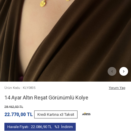
Ürün Kodu : KLY0835
Yorum Yap
14 Ayar Altın Reşat Görünümlü Kolye
28.462,50
TL
22.770,00
TL
Kredi Kartına x3 Taksit
Havale Fiyatı :
22.086,90
TL
%3
İndirim