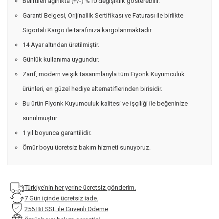
Belirtilen ağırlıkta (+/-) %10 değişiklik gösterebilir.
Garanti Belgesi, Orijinallik Sertifikası ve Faturası ile birlikte
Sigortalı Kargo ile tarafınıza kargolanmaktadır.
14 Ayar altından üretilmiştir.
Günlük kullanıma uygundur.
Zarif, modern ve şık tasarımlarıyla tüm Fiyonk Kuyumculuk
ürünleri, en güzel hediye alternatiflerinden birisidir.
Bu ürün Fiyonk Kuyumculuk kalitesi ve işçiliği ile beğeninize
sunulmuştur.
1 yıl boyunca garantilidir.
Ömür boyu ücretsiz bakım hizmeti sunuyoruz.
Türkiye’nin her yerine ücretsiz gönderim.
7 Gün içinde ücretsiz iade.
256 Bit SSL ile Güvenli Ödeme