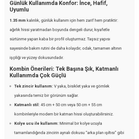
Günlük Kullanımda Konfor: İnce, Hafif,
Uyumlu
1.35 mm
kalınlık, günlük kullanım için hem zarif hem pratiktir:
ağırlık hissi yaratmadan boyunda dengeli durur, kıyafetle
sürtünme yapan kaba bir profil oluşturmaz. Taşsız yapısı
sayesinde bakım rutini de daha kolaydır; odak, tamamen altının
işçiliği ve yüzey dokusundadır.
Kombin Önerileri: Tek Başına Şık, Katmanlı
Kullanımda Çok Güçlü
Tek zincir kullanım:
V yaka, bisiklet yaka ve gömlek
yakasında temiz bir görünüm sağlar.
Katmanlı stil:
45 cm + 50 cm veya 50 cm + 55 cm
kombinleriyle modern bir katman hissi oluşturabilirsiniz.
Kolye ucu ile kullanım:
Minimal bir kolye ucuyla
tamamlandığında zincirin aynalı dokusu “arka plan ışıltısı” gibi