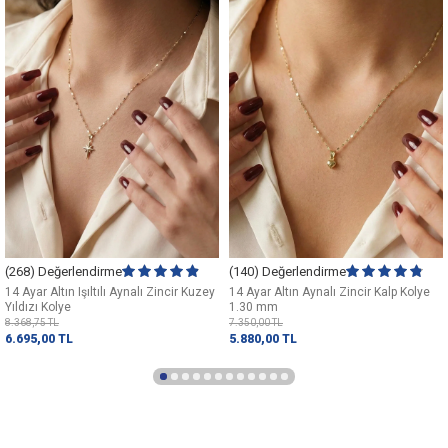
(268) Değerlendirme
(140) Değerlendirme
14 Ayar Altın Işıltılı Aynalı Zincir Kuzey
14 Ayar Altın Aynalı Zincir Kalp Kolye
Yıldızı Kolye
1.30 mm
8.368,75
TL
7.350,00
TL
6.695,00
TL
5.880,00
TL