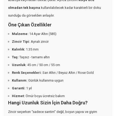
olmadan tek başına
kullanılabilecek kadar karakterli bir doku
sunduğu da görselden anlaşılır.
Öne Çıkan Özellikler
Malzeme:
14 Ayar Altın (585)
Zincir Tipi:
Aynalı zincir
Kalınlık:
1.35 mm
Taş:
Taşsız - tamamı altın
Uzunluk:
45 cm / 50 cm / 55 cm
Renk Seçenekleri:
Sarı Altın / Beyaz Altın / Rose Gold
Kullanım:
Günlük kullanıma uygun
Garanti:
1 yıl
Hizmet:
Ömür boyu ücretsiz bakım
Hangi Uzunluk Sizin İçin Daha Doğru?
Zincir seçerken “sadece santim” değil, boyun yapısı ve giyim