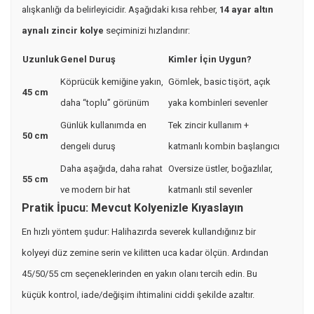
alışkanlığı da belirleyicidir. Aşağıdaki kısa rehber,
14 ayar altın
aynalı zincir kolye
seçiminizi hızlandırır:
Uzunluk
Genel Duruş
Kimler İçin Uygun?
Köprücük kemiğine yakın,
Gömlek, basic tişört, açık
45 cm
daha “toplu” görünüm
yaka kombinleri sevenler
Günlük kullanımda en
Tek zincir kullanım +
50 cm
dengeli duruş
katmanlı kombin başlangıcı
Daha aşağıda, daha rahat
Oversize üstler, boğazlılar,
55 cm
ve modern bir hat
katmanlı stil sevenler
Pratik İpucu: Mevcut Kolyenizle Kıyaslayın
En hızlı yöntem şudur: Halihazırda severek kullandığınız bir
kolyeyi düz zemine serin ve kilitten uca kadar ölçün. Ardından
45/50/55 cm seçeneklerinden en yakın olanı tercih edin. Bu
küçük kontrol, iade/değişim ihtimalini ciddi şekilde azaltır.