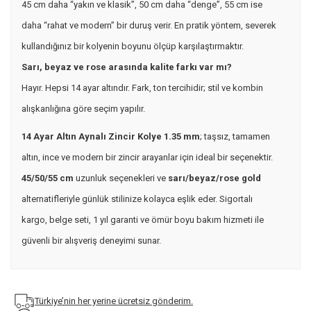
45 cm daha “yakın ve klasik”, 50 cm daha “denge”, 55 cm ise
daha “rahat ve modern” bir duruş verir. En pratik yöntem, severek
kullandığınız bir kolyenin boyunu ölçüp karşılaştırmaktır.
Sarı, beyaz ve rose arasında kalite farkı var mı?
Hayır. Hepsi 14 ayar altındır. Fark, ton tercihidir; stil ve kombin
alışkanlığına göre seçim yapılır.
14 Ayar Altın Aynalı Zincir Kolye 1.35 mm
; taşsız, tamamen
altın, ince ve modern bir zincir arayanlar için ideal bir seçenektir.
45/50/55 cm
uzunluk seçenekleri ve
sarı/beyaz/rose gold
alternatifleriyle günlük stilinize kolayca eşlik eder. Sigortalı
kargo, belge seti, 1 yıl garanti ve ömür boyu bakım hizmeti ile
güvenli bir alışveriş deneyimi sunar.
Türkiye’nin her yerine ücretsiz gönderim.