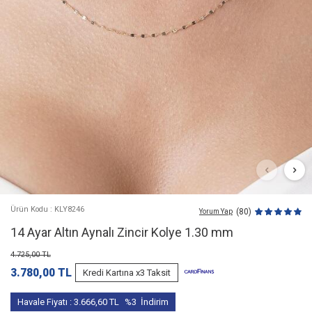
Ürün Kodu : KLY8246
(80)
Yorum Yap
14 Ayar Altın Aynalı Zincir Kolye 1.30 mm
4.725,00
TL
3.780,00
TL
Kredi Kartına x3 Taksit
Havale Fiyatı :
3.666,60
TL
%3
İndirim