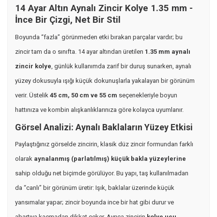
14 Ayar Altın Aynalı Zincir Kolye 1.35 mm -
İnce Bir Çizgi, Net Bir Stil
Boyunda “fazla” görünmeden etki bırakan parçalar vardır; bu
zincir tam da o sınıfta. 14 ayar altından üretilen
1.35 mm aynalı
zincir kolye
, günlük kullanımda zarif bir duruş sunarken, aynalı
yüzey dokusuyla ışığı küçük dokunuşlarla yakalayan bir görünüm
verir. Üstelik
45 cm, 50 cm ve 55 cm
seçenekleriyle boyun
hattınıza ve kombin alışkanlıklarınıza göre kolayca uyumlanır.
Görsel Analizi: Aynalı Baklaların Yüzey Etkisi
Paylaştığınız görselde zincirin, klasik düz zincir formundan farklı
olarak
aynalanmış (parlatılmış) küçük bakla yüzeylerine
sahip olduğu net biçimde görülüyor. Bu yapı, taş kullanılmadan
da “canlı” bir görünüm üretir: Işık, baklalar üzerinde küçük
yansımalar yapar; zincir boyunda ince bir hat gibi durur ve
abartıya kaçmadan dikkat çeker. Ayrıca zincirin
kolye ucu