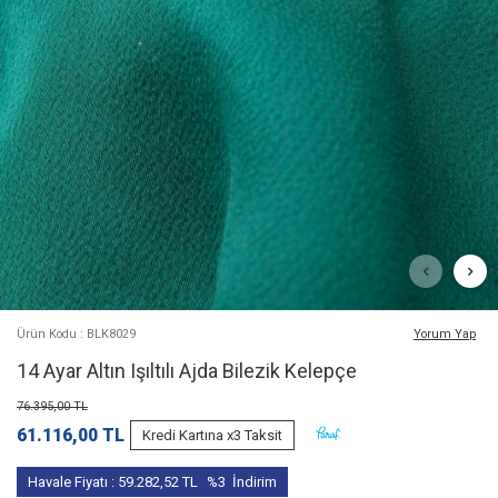
Ürün Kodu : BLK8029
Yorum Yap
14 Ayar Altın Işıltılı Ajda Bilezik Kelepçe
76.395,00
TL
61.116,00
TL
Kredi Kartına x3 Taksit
Havale Fiyatı :
59.282,52
TL
%3
İndirim