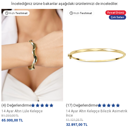
İncelediğiniz ürüne bakanlar aşağıdaki ürünlerimizi de incelediler.
Fırsat Ürünü
Hızlı
Teslimat
Hızlı
Teslimat
Çok Satan
(4) Değerlendirme
(17) Değerlendirme
14 Ayar Altın Lüle Kelepçe
14 Ayar Altın Kelepçe Bilezik Asimetrik
İnce
81.250,00
TL
65.000,00
TL
41.121,25
TL
32.897,00
TL