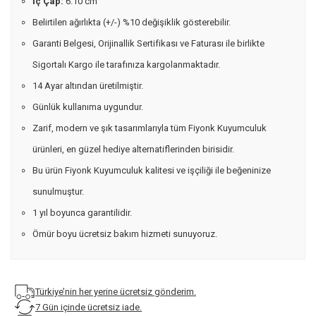
İç Çap:
6.10 cm
Belirtilen ağırlıkta (+/-) %10 değişiklik gösterebilir.
Garanti Belgesi, Orijinallik Sertifikası ve Faturası ile birlikte
Sigortalı Kargo ile tarafınıza kargolanmaktadır.
14 Ayar altından üretilmiştir.
Günlük kullanıma uygundur.
Zarif, modern ve şık tasarımlarıyla tüm Fiyonk Kuyumculuk
ürünleri, en güzel hediye alternatiflerinden birisidir.
Bu ürün Fiyonk Kuyumculuk kalitesi ve işçiliği ile beğeninize
sunulmuştur.
1 yıl boyunca garantilidir.
Ömür boyu ücretsiz bakım hizmeti sunuyoruz.
Türkiye’nin her yerine ücretsiz gönderim.
7 Gün içinde ücretsiz iade.