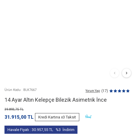
Ürün Kodu : BLK7667
(17)
Yorum Yap
14 Ayar Altın Kelepçe Bilezik Asimetrik İnce
39.893,75
TL
31.915,00
TL
Kredi Kartına x3 Taksit
Havale Fiyatı :
30.957,55
TL
%3
İndirim