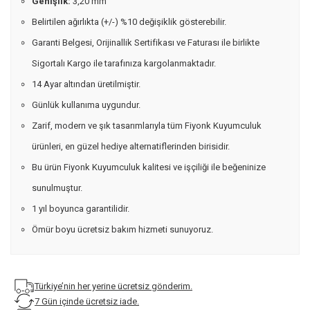
Genişlik:
3,20 mm
Belirtilen ağırlıkta (+/-) %10 değişiklik gösterebilir.
Garanti Belgesi, Orijinallik Sertifikası ve Faturası ile birlikte
Sigortalı Kargo ile tarafınıza kargolanmaktadır.
14 Ayar altından üretilmiştir.
Günlük kullanıma uygundur.
Zarif, modern ve şık tasarımlarıyla tüm Fiyonk Kuyumculuk
ürünleri, en güzel hediye alternatiflerinden birisidir.
Bu ürün Fiyonk Kuyumculuk kalitesi ve işçiliği ile beğeninize
sunulmuştur.
1 yıl boyunca garantilidir.
Ömür boyu ücretsiz bakım hizmeti sunuyoruz.
Türkiye’nin her yerine ücretsiz gönderim.
7 Gün içinde ücretsiz iade.