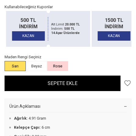
Kullanabileceğiniz Kuponlar
500 TL
1500 TL
Alt Limit
20.000 TL
İNDİRİM
İNDİRİM
İndirim:
500 TL
14 Ayar Ürünlerde
KAZAN
KAZAN
Maden Rengi Seçiniz
Sarı
Beyaz
Rose
SEPETE EKLE
Ürün Açıklaması
Ağırlık:
4.91 Gram
Kelepçe Çapı:
6 cm