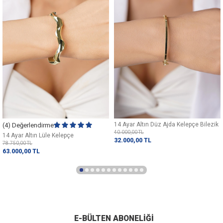
14 Ayar Altın Düz Ajda Kelepçe Bilezik
(4) Değerlendirme
40.000,00
TL
14 Ayar Altın Lüle Kelepçe
32.000,00
TL
78.750,00
TL
63.000,00
TL
E-BÜLTEN ABONELIĞI