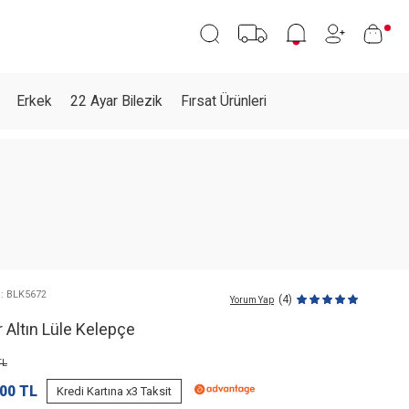
Erkek
22 Ayar Bilezik
Fırsat Ürünleri
 : BLK5672
(4)
Yorum Yap
 Altın Lüle Kelepçe
L
,00
TL
Kredi Kartına x3 Taksit