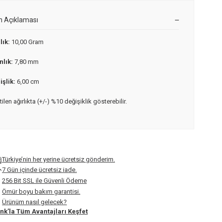
n Açıklaması
lık:
10,00 Gram
nlık:
7,80 mm
şlik:
6,00 cm
rtilen ağırlıkta (+/-) %10 değişiklik gösterebilir.
Türkiye’nin her yerine ücretsiz gönderim.
7 Gün içinde ücretsiz iade.
256 Bit SSL ile Güvenli Ödeme
Ömür boyu bakım garantisi.
Ürünüm nasıl gelecek?
nk’la Tüm Avantajları Keşfet