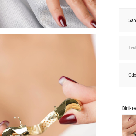
Sah
Tes
Öde
Birlikt