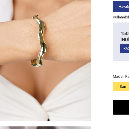
Havale
Kullanabi
10
İND
KA
Maden Re
Sarı