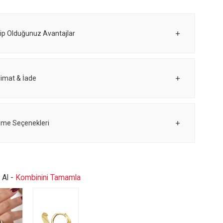
ip Olduğunuz Avantajlar
limat & İade
me Seçenekleri
e Al -
Kombinini Tamamla