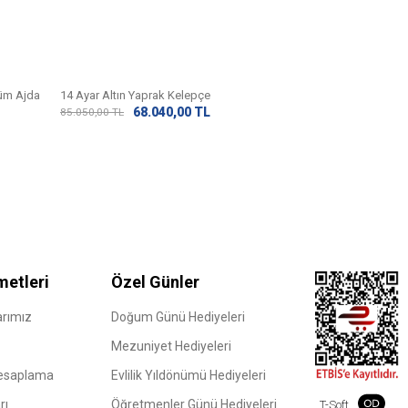
ğüm Ajda
14 Ayar Altın Yaprak Kelepçe
14 Ayar Altın Kale
68.040,00
TL
44.
85.050,00
TL
56.000,00
TL
metleri
Özel Günler
rımız
Doğum Günü Hediyeleri
Mezuniyet Hediyeleri
Hesaplama
Evlilik Yıldönümü Hediyeleri
rı
Öğretmenler Günü Hediyeleri
T-Soft