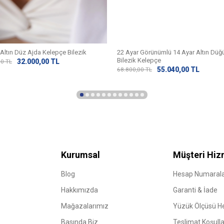
 Altın Düz Ajda Kelepçe Bilezik
22 Ayar Görünümlü 14 Ayar Altın Dü
Bilezik Kelepçe
32.000,00
TL
00
TL
55.040,00
TL
68.800,00
TL
Kurumsal
Müşteri Hiz
Blog
Hesap Numarala
Hakkımızda
Garanti & İade
Mağazalarımız
Yüzük Ölçüsü 
Basında Biz
Teslimat Koşulla