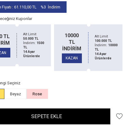
 Fiyatı :
61.110,00
TL
%3
İndirim
leceğiniz Kuponlar
Alt Limit
5.000
Alt Limit
0 TL
200 TL
5
TL
10.000 TL
İRİM
İNDİRİM
İN
İndirim:
100
İndirim:
200
TL
TL
14 Ayar
14 Ayar
ZAN
KAZAN
K
Ürünlerde
Ürünlerde
ngi Seçiniz
Beyaz
Rose
SEPETE EKLE