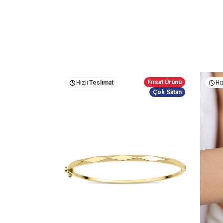
Fırsat Ürünü
Hızlı
Teslimat
Hız
Çok Satan