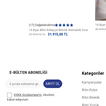
lezik Kelepçe
14 Ayar
(17) Değerlendirme
L
40.000,
14 Ayar Altın Kelepçe Bilezik Asimetrik İnce
31.915,00
TL
39.893,75
TL
E-BÜLTEN ABONELIĞI
Kategoriler
Kampanyalar
KAYIT OL
Altın Kolye
KVKK Sözleşmesi'ni
, okudum,
Altın Bileklik
kabul ediyorum.
Altın Yüzük