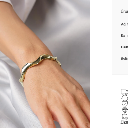
Ürü
Ağır
Kalı
Geni
Beli
Fiyo