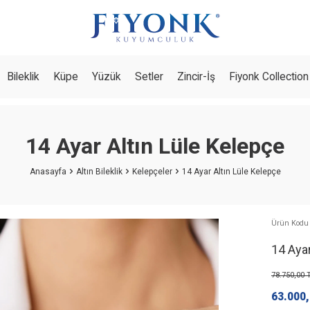
Bileklik
Küpe
Yüzük
Setler
Zincir-İş
Fiyonk Collection
14 Ayar Altın Lüle Kelepçe
Anasayfa
Altın Bileklik
Kelepçeler
14 Ayar Altın Lüle Kelepçe
Ürün Kodu
14 Ayar
78.750,00
T
63.000