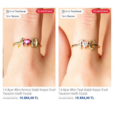
Fırsat Ürünü
Fırsat Ürünü
Hızlı
Teslimat
Hızlı
Teslimat
Yeni
Sezon
Yeni
Sezon
14 Ayar Altın Kırmızı Kalpli Kişiye Özel
14 Ayar Altın Taşlı Kalpli Kişiye Özel
Tasarım Harfli Yüzük
Tasarım Harfli Yüzük
10.854,00
TL
10.854,00
TL
13.567,50
TL
13.567,50
TL