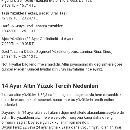
Figürlü & Sembollü Yüzükler (Kalp, Yıldız, Göz, Damla):
9.153 TL – 15.714 TL
Taşlı Yüzükler (Tektaş, Baget, Sıralı Taş):
12.312 TL – 23.247 TL
Harfli & Kişiye Özel Tasarım Yüzükler:
18.468 TL – 25.110 TL
Ajda Yüzükler (22 Ayar Görünümlü 14 Ayar):
7.920 TL – 19.035 TL
Özel Tasarım & Lüks Segment Yüzükler (Lotus, Lumina, Rina, Sirus):
21.384 TL – 25.110 TL
Not: Fiyatlar bilgilendirme amaçlıdır. Altın piyasasındaki değişimlere göre
güncellenebilir. Güncel fiyatlar için ürün sayfalarını inceleyiniz.
14 Ayar Altın Yüzük Tercih Nedenleri
14 ayar altın yüzükler, %58,3 saf altın içeren alaşımlarıyla hem dayanıklılık
hem de ekonomik bir seçenek sunar. İşte bu yüzüklerin tercih edilme
nedenleri:
Dayanıklılık: 14 ayar altın, saf altının diğer metallerle alaşımlanmasıyla elde
edilir. Bu, yüzüklerin çizilmelere ve deformasyona karşı daha dirençli
olmasını sağlar, böylece günlük kullanım için idealdir.
Uygun Fiyat: 22 veya 24 ayar altına kıyasla daha uygun fiyatlı olan 14 ayar