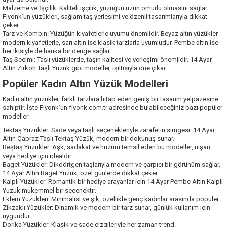
Malzeme ve İşçilik: Kaliteli işçilik, yüzüğün uzun ömürlü olmasını sağlar.
Fiyonk’un yüzükleri, sağlam taş yerleşimi ve özenli tasarımlarıyla dikkat
çeker.
Tarz ve Kombin: Yüzüğün kıyafetlerle uyumu önemlidir. Beyaz altın yüzükler
modern kıyafetlerle, sarı altın ise klasik tarzlarla uyumludur. Pembe altın ise
her ikisiyle de harika bir denge sağlar.
Taş Seçimi: Taşlı yüzüklerde, taşın kalitesi ve yerleşimi önemlidir. 14 Ayar
Altın Zirkon Taşlı Yüzük gibi modeller, ışıltısıyla öne çıkar.
Popüler Kadın Altın Yüzük Modelleri
Kadın altın yüzükler, farklı tarzlara hitap eden geniş bir tasarım yelpazesine
sahiptir. İşte Fiyonk’un fiyonk.com.tr adresinde bulabileceğiniz bazı popüler
modeller:
Tektaş Yüzükler: Sade veya taşlı seçenekleriyle zarafetin simgesi. 14 Ayar
Altın Çapraz Taşlı
Tektaş Yüzük
, modern bir dokunuş sunar.
Beştaş Yüzükler: Aşk, sadakat ve huzuru temsil eden bu modeller, nişan
veya hediye için idealdir.
Baget Yüzükler: Dikdörtgen taşlarıyla modern ve çarpıcı bir görünüm sağlar.
14 Ayar Altın Baget Yüzük, özel günlerde dikkat çeker.
Kalpli Yüzükler: Romantik bir hediye arayanlar için 14 Ayar Pembe Altın Kalpli
Yüzük mükemmel bir seçenektir.
Eklem Yüzükleri: Minimalist ve şık, özellikle genç kadınlar arasında popüler.
Zikzaklı Yüzükler: Dinamik ve modern bir tarz sunar, günlük kullanım için
uygundur.
Dorika Yüzükler: Klasik ve sade çizgileriyle her zaman trend.