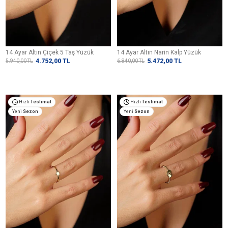
14 Ayar Altın Çiçek 5 Taş Yüzük
14 Ayar Altın Narin Kalp Yüzük
4.752,00
TL
5.472,00
TL
5.940,00
TL
6.840,00
TL
Hızlı
Teslimat
Hızlı
Teslimat
Yeni
Sezon
Yeni
Sezon