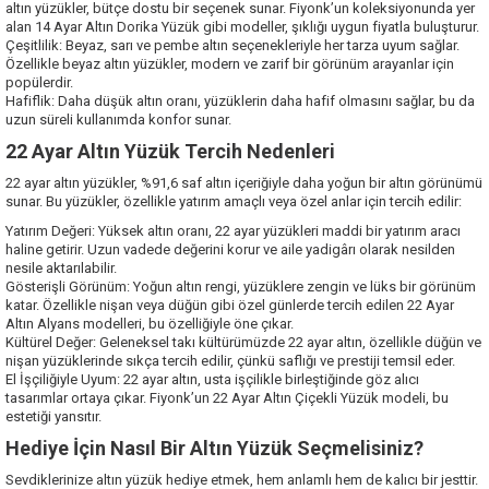
altın yüzükler, bütçe dostu bir seçenek sunar. Fiyonk’un koleksiyonunda yer
alan 14 Ayar Altın Dorika Yüzük gibi modeller, şıklığı uygun fiyatla buluşturur.
Çeşitlilik: Beyaz, sarı ve pembe altın seçenekleriyle her tarza uyum sağlar.
Özellikle beyaz altın yüzükler, modern ve zarif bir görünüm arayanlar için
popülerdir.
Hafiflik: Daha düşük altın oranı, yüzüklerin daha hafif olmasını sağlar, bu da
uzun süreli kullanımda konfor sunar.
22 Ayar Altın Yüzük Tercih Nedenleri
22 ayar altın yüzükler, %91,6 saf altın içeriğiyle daha yoğun bir altın görünümü
sunar. Bu yüzükler, özellikle yatırım amaçlı veya özel anlar için tercih edilir:
Yatırım Değeri: Yüksek altın oranı, 22 ayar yüzükleri maddi bir yatırım aracı
haline getirir. Uzun vadede değerini korur ve aile yadigârı olarak nesilden
nesile aktarılabilir.
Gösterişli Görünüm: Yoğun altın rengi, yüzüklere zengin ve lüks bir görünüm
katar. Özellikle nişan veya düğün gibi özel günlerde tercih edilen 22 Ayar
Altın Alyans modelleri, bu özelliğiyle öne çıkar.
Kültürel Değer: Geleneksel takı kültürümüzde 22 ayar altın, özellikle düğün ve
nişan yüzüklerinde sıkça tercih edilir, çünkü saflığı ve prestiji temsil eder.
El İşçiliğiyle Uyum: 22 ayar altın, usta işçilikle birleştiğinde göz alıcı
tasarımlar ortaya çıkar. Fiyonk’un 22 Ayar Altın Çiçekli Yüzük modeli, bu
estetiği yansıtır.
Hediye İçin Nasıl Bir Altın Yüzük Seçmelisiniz?
Sevdiklerinize altın yüzük hediye etmek, hem anlamlı hem de kalıcı bir jesttir.