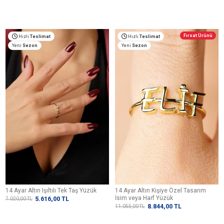
Fırsat Ürünü
Hızlı
Teslimat
Hızlı
Teslimat
Yeni
Sezon
Yeni
Sezon
14 Ayar Altın Işıltılı Tek Taş Yüzük
14 Ayar Altın Kişiye Özel Tasarım
İsim veya Harf Yüzük
5.616,00
TL
7.020,00
TL
8.844,00
TL
11.055,00
TL