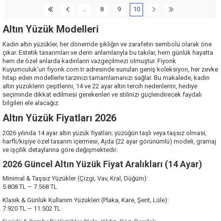
…
8
9
10
Altın Yüzük Modelleri
Kadın altın yüzükler, her dönemde şıklığın ve zarafetin sembolü olarak öne
çıkar. Estetik tasarımları ve derin anlamlarıyla bu takılar, hem günlük hayatta
hem de özel anlarda kadınların vazgeçilmezi olmuştur. Fiyonk
Kuyumculuk’un fiyonk.com.tr adresinde sunulan geniş koleksiyon, her zevke
hitap eden modellerle tarzınızı tamamlamanızı sağlar. Bu makalede, kadın
altın yüzüklerin çeşitlerini, 14 ve 22 ayar altın tercih nedenlerini, hediye
seçiminde dikkat edilmesi gerekenleri ve stilinizi güçlendirecek faydalı
bilgileri ele alacağız.
Altın Yüzük Fiyatları 2026
2026 yılında
14 ayar altın
yüzük fiyatları; yüzüğün taşlı veya taşsız olması,
harfli/kişiye özel tasarım içermesi, Ajda (22 ayar görünümlü) modeli, gramaj
ve işçilik detaylarına göre değişmektedir.
2026 Güncel Altın Yüzük Fiyat Aralıkları (14 Ayar)
Minimal & Taşsız Yüzükler (Çizgi, Vav, Kral, Düğüm):
5.808 TL – 7.568 TL
Klasik & Günlük Kullanım Yüzükleri (Plaka, Kare, Şerit, Lüle):
7.920 TL – 11.502 TL