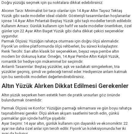
Doğru yüzüğü seçmek için şu noktalara dikkat edebilirsiniz:
Alıcının Tarzı: Minimalist bir tarzı olanlar için 14 Ayar Altın Taşsız Tektaş
Yüzük gibi sade modeller ideal olabilir. Gösterişli tasarımlardan hoşlananlar
içinse 14 Ayar Altın Pırlantalı Beştaş Yüzük gibi taşlı modeller tercih edilebilir.
Kullanım Amacı: Günlük kullanım için hafif ve sade modeller önerilirken, özel
günler için 22 Ayar Altın Baget Yüzük gibi daha dikkat çekici seçenekler
uygundur.
Parmak Ölçüsü: Yüzüğün rahatça oturması için doğru ölçü alınmalıdır.
Fiyonk’un online platformunda ölçü rehberleri, bu süreci kolaylaştırır.
Renk Tercihi: Sarı altın klasik bir seçenekken, beyaz veya pembe altın
modern bir dokunuş katar. Örneğin, 14 Ayar Pembe Altın Kalpli Yüzük,
romantik bir hediye için mükemmel bir seçimdir.
Anlamlı Tasarımlar: Beştaş yüzükler, aşk ve sadakati simgelerken, tria
yüzükler geçmiş, şimdi ve geleceği temsil eder. Hediyenize anlam katmak
için bu sembolik modelleri değerlendirebilirsiniz.
Altın Yüzük Alırken Dikkat Edilmesi Gerekenler
Altın yüzük seçerken hem estetik hem de pratik unsurları göz önünde
bulundurmak önemlidir:
Parmak Ölçüsü ve Konfor: Yüzüğün parmağı sıkmaması ve gün boyu rahatça
taşınabilmesi gerekir. Ölçü alırken akşam saatlerini tercih edin, çünkü
parmaklar gün içinde hafifçe şişebilir.
Ayar Seçimi: 14 ayar altın, günlük kullanım için dayanıklı ve ekonomiktir. 22
ayar ise daha özel anlar için tercih edilir. Fiyonk’un koleksiyonunda her iki
ayar da bulunur.