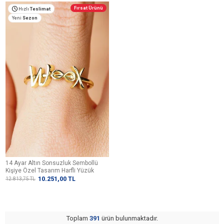
Fırsat Ürünü
Hızlı
Teslimat
Yeni
Sezon
14 Ayar Altın Sonsuzluk Sembollü
Kişiye Özel Tasarım Harfli Yüzük
10.251,00
TL
12.813,75
TL
Toplam
391
ürün bulunmaktadır.