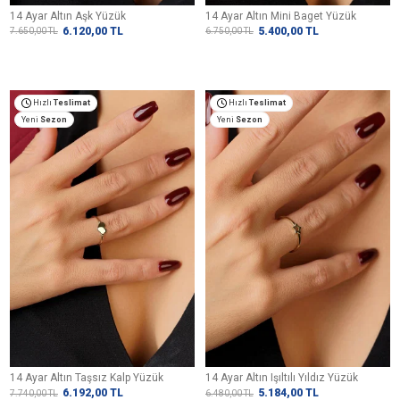
14 Ayar Altın Aşk Yüzük
14 Ayar Altın Mini Baget Yüzük
6.120,00
TL
5.400,00
TL
7.650,00
TL
6.750,00
TL
Hızlı
Teslimat
Hızlı
Teslimat
Yeni
Sezon
Yeni
Sezon
14 Ayar Altın Taşsız Kalp Yüzük
14 Ayar Altın Işıltılı Yıldız Yüzük
6.192,00
TL
5.184,00
TL
7.740,00
TL
6.480,00
TL