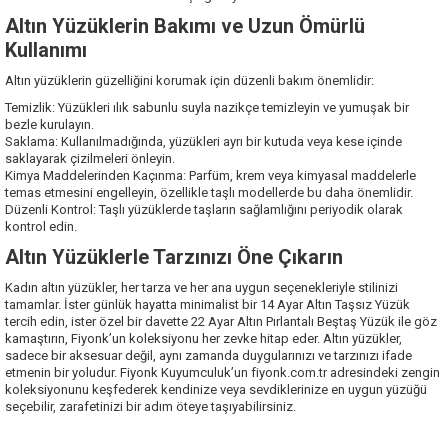
Altın Yüzüklerin Bakımı ve Uzun Ömürlü
Kullanımı
Altın yüzüklerin güzelliğini korumak için düzenli bakım önemlidir:
Temizlik: Yüzükleri ılık sabunlu suyla nazikçe temizleyin ve yumuşak bir
bezle kurulayın.
Saklama: Kullanılmadığında, yüzükleri ayrı bir kutuda veya kese içinde
saklayarak çizilmeleri önleyin.
Kimya Maddelerinden Kaçınma: Parfüm, krem veya kimyasal maddelerle
temas etmesini engelleyin, özellikle taşlı modellerde bu daha önemlidir.
Düzenli Kontrol: Taşlı yüzüklerde taşların sağlamlığını periyodik olarak
kontrol edin.
Altın Yüzüklerle Tarzınızı Öne Çıkarın
Kadın altın yüzükler, her tarza ve her ana uygun seçenekleriyle stilinizi
tamamlar. İster günlük hayatta minimalist bir 14 Ayar Altın Taşsız Yüzük
tercih edin, ister özel bir davette 22 Ayar Altın Pırlantalı Beştaş Yüzük ile göz
kamaştırın, Fiyonk’un koleksiyonu her zevke hitap eder. Altın yüzükler,
sadece bir aksesuar değil, aynı zamanda duygularınızı ve tarzınızı ifade
etmenin bir yoludur. Fiyonk Kuyumculuk’un fiyonk.com.tr adresindeki zengin
koleksiyonunu keşfederek kendinize veya sevdiklerinize en uygun yüzüğü
seçebilir, zarafetinizi bir adım öteye taşıyabilirsiniz.