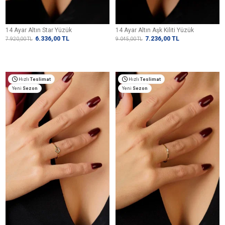
14 Ayar Altın Star Yüzük
14 Ayar Altın Aşk Kiliti Yüzük
6.336,00
TL
7.236,00
TL
7.920,00
TL
9.045,00
TL
Hızlı
Teslimat
Hızlı
Teslimat
Yeni
Sezon
Yeni
Sezon