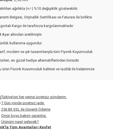
elirtilen ağırlıkta (+/-) %10 değişiklik gösterebilir.
aranti Belgesi, Orijinallik Sertifikası ve Faturası ile birlikte
igortalı Kargo ile tarafınıza kargolanmaktadır.
4 Ayar altından üretilmiştir.
ünlük kullanıma uygundur.
arif, modern ve şık tasarımlarıyla tüm Fiyonk Kuyumculuk
rünleri, en güzel hediye alternatiflerinden birisidir.
u ürün Fiyonk Kuyumculuk kalitesi ve işçiliği ile beğeninize
unulmuştur.
 yıl boyunca garantilidir.
mür boyu bakım hizmeti sunuyoruz.
Türkiye’nin her yerine ücretsiz gönderim.
7 Gün içinde ücretsiz iade.
256 Bit SSL ile Güvenli Ödeme
Ömür boyu bakım garantisi.
Ürünüm nasıl gelecek?
nk’la Tüm Avantajları Keşfet