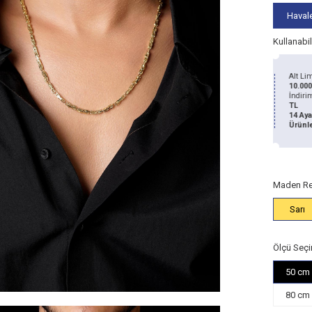
Havale
Kullanabi
Alt Limit
5.000
Alt Limit
TL
200 TL
50
TL
10.000 TL
RİM
İNDİRİM
İND
İndirim:
100
İndirim:
200
TL
TL
14 Ayar
14 Ayar
AN
KAZAN
KA
Ürünlerde
Ürünlerde
Maden Re
Sarı
Ölçü Seçi
50 cm
80 cm