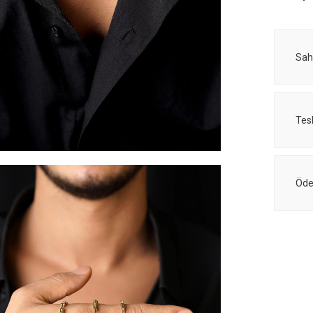
Sah
Tes
Öde