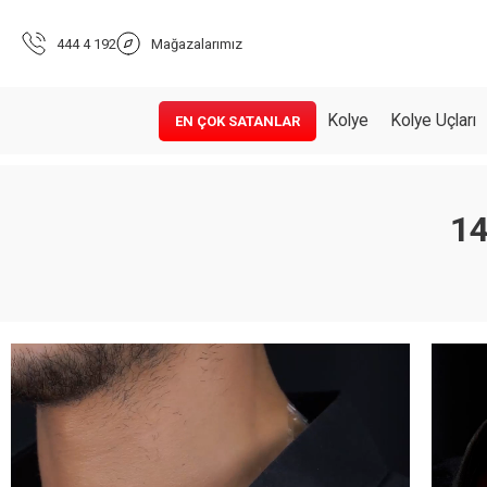
444 4 192
Mağazalarımız
Kolye
Kolye Uçları
EN ÇOK SATANLAR
14