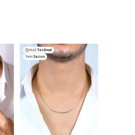
Hızlı
Teslimat
Hızlı
Teslima
Yeni
Sezon