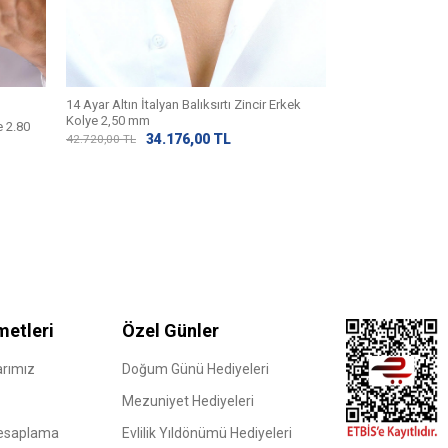
14 Ayar Altın İtalyan Balıksırtı Zincir Erkek
(3) Değerlendirm
Kolye 2,50 mm
e 2.80
14 Ayar Altın Ataç
34.176,00
TL
42.720,00
TL
Kolye
33.
42.480,00
TL
metleri
Özel Günler
rımız
Doğum Günü Hediyeleri
Mezuniyet Hediyeleri
Hesaplama
Evlilik Yıldönümü Hediyeleri