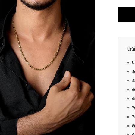
Ürü
U
5
5
6
6
7
7
8
G