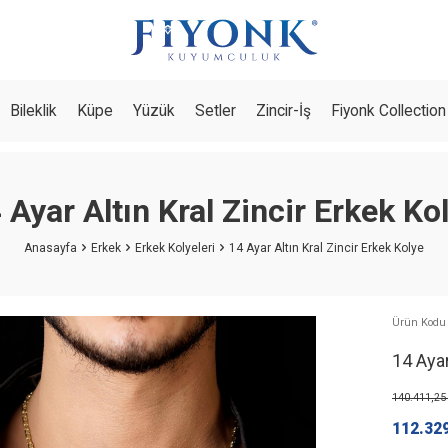
Bileklik
Küpe
Yüzük
Setler
Zincir-İş
Fiyonk Collection
 Ayar Altın Kral Zincir Erkek Ko
Anasayfa
Erkek
Erkek Kolyeleri
14 Ayar Altın Kral Zincir Erkek Kolye
Ürün Kodu 
14 Ayar
140.411,25
112.32