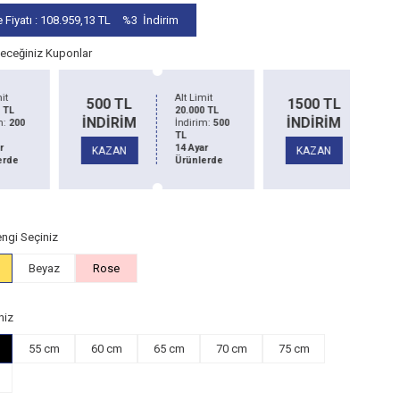
 Fiyatı :
108.959,13
TL
%3
İndirim
leceğiniz Kuponlar
Alt Limit
Alt Limit
1
0 TL
1500 TL
20.000 TL
50.000 TL
İRİM
İNDİRİM
İndirim:
500
İndirim:
1500
TL
TL
İN
14 Ayar
14 Ayar
ZAN
KAZAN
Ürünlerde
Ürünlerde
K
ngi Seçiniz
Beyaz
Rose
niz
55 cm
60 cm
65 cm
70 cm
75 cm