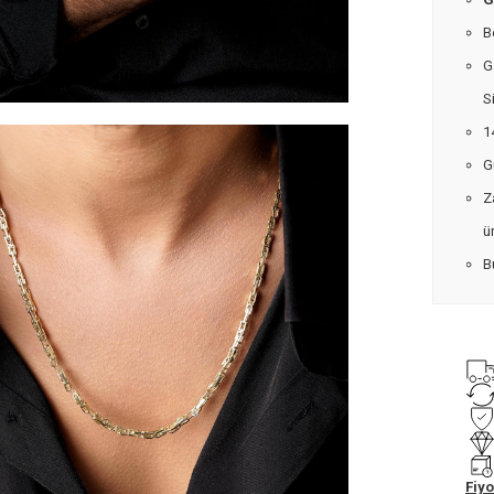
B
G
S
1
G
Z
ü
B
s
1
Ö
Fiyo