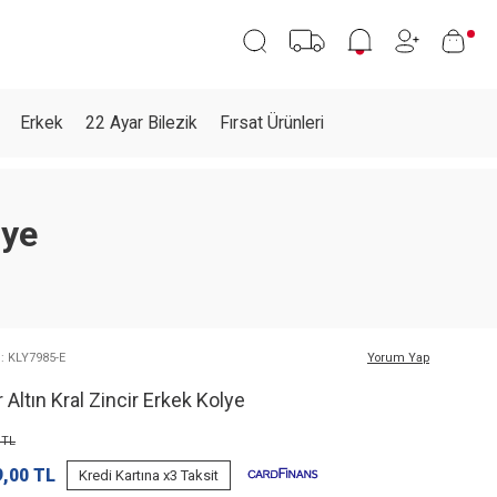
Erkek
22 Ayar Bilezik
Fırsat Ürünleri
lye
: KLY7985-E
Yorum Yap
 Altın Kral Zincir Erkek Kolye
TL
9,00
TL
Kredi Kartına x3 Taksit