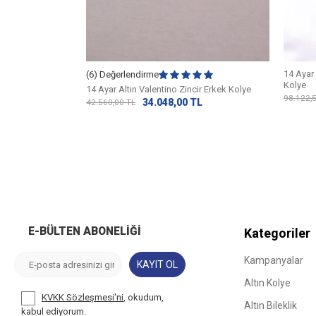
14 Ayar 
(6) Değerlendirme
Kolye
alat Zincir Erkek
14 Ayar Altın Valentino Zincir Erkek Kolye
98.122,
34.048,00
TL
42.560,00
TL
L
E-BÜLTEN ABONELIĞI
Kategoriler
Kampanyalar
KAYIT OL
Altın Kolye
KVKK Sözleşmesi'ni
, okudum,
Altın Bileklik
kabul ediyorum.