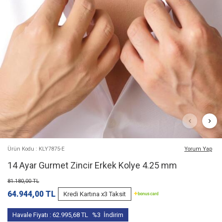
Ürün Kodu : KLY7875-E
Yorum Yap
14 Ayar Gurmet Zincir Erkek Kolye 4.25 mm
81.180,00
TL
64.944,00
TL
Kredi Kartına x3 Taksit
Havale Fiyatı :
62.995,68
TL
%3
İndirim