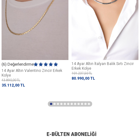
14 Ayar Altın İtalyan Balık Sırtı Zincir
(6) Değerlendirme
Erkek Kolye
14 Ayar Altın Valentino Zincir Erkek
101.237,50
TL
Kolye
80.990,00
TL
43.890,00
TL
35.112,00
TL
E-BÜLTEN ABONELIĞI