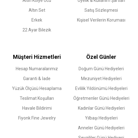
Altın Kolye Ucu
Üyelik & Kullanım Şartları
Altın Set
Satış Sözleşmesi
Erkek
Kişisel Verilerin Koruması
22 Ayar Bilezik
Müşteri Hizmetleri
Özel Günler
Hesap Numaralarımız
Doğum Günü Hediyeleri
Garanti & İade
Mezuniyet Hediyeleri
Yüzük Ölçüsü Hesaplama
Evlilik Yıldönümü Hediyeleri
Teslimat Koşulları
Öğretmenler Günü Hediyeleri
Havale Bildirimi
Kadınlar Günü Hediyeleri
Fiyonk Fine Jewelry
Yılbaşı Hediyeleri
Anneler Günü Hediyeleri
Sevgililer Günü Hediyesi