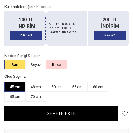
Kullanabileceğiniz Kuponlar
100 TL
200 TL
Alt Limit
5.000 TL
İNDİRİM
İNDİRİM
İndirim:
100 TL
14 Ayar Ürünlerde
KAZAN
KAZAN
Maden Rengi Seçiniz
Sarı
Beyaz
Rose
Ölçü Seçiniz
45 cm
48 cm
50 cm
55 cm
60 cm
65 cm
70 cm
SEPETE EKLE