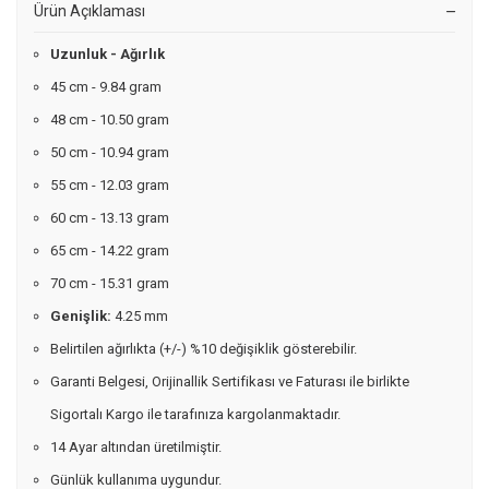
Ürün Açıklaması
Uzunluk - Ağırlık
45 cm - 9.84 gram
48 cm - 10.50 gram
50 cm - 10.94 gram
55 cm - 12.03 gram
60 cm - 13.13 gram
65 cm - 14.22 gram
70 cm - 15.31 gram
Genişlik:
4.25 mm
Belirtilen ağırlıkta (+/-) %10 değişiklik gösterebilir.
Garanti Belgesi, Orijinallik Sertifikası ve Faturası ile birlikte
Sigortalı Kargo ile tarafınıza kargolanmaktadır.
14 Ayar altından üretilmiştir.
Günlük kullanıma uygundur.