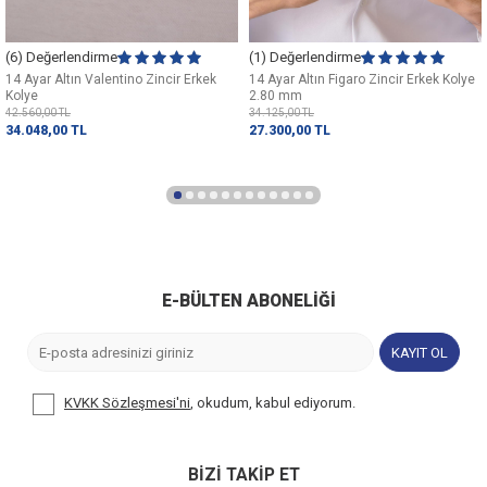
(6) Değerlendirme
(1) Değerlendirme
14 Ayar Altın Valentino Zincir Erkek
14 Ayar Altın Figaro Zincir Erkek Kolye
Kolye
2.80 mm
42.560,00
TL
34.125,00
TL
34.048,00
TL
27.300,00
TL
E-BÜLTEN ABONELIĞI
KAYIT OL
KVKK Sözleşmesi'ni
, okudum, kabul ediyorum.
BİZİ TAKİP ET