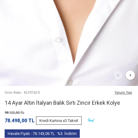
Ürün Kodu : KLY0162-E
Yorum Yap
14 Ayar Altın İtalyan Balık Sırtı Zincir Erkek Kolye
98.122,50
TL
78.498,00
TL
Kredi Kartına x3 Taksit
Havale Fiyatı :
76.143,06
TL
%3
İndirim