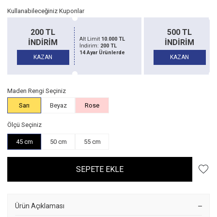
Kullanabileceğiniz Kuponlar
500 TL
1500 T
000 TL
Alt Limit
20.000 TL
İNDİRİM
İNDİR
 TL
İndirim:
500 TL
nlerde
14 Ayar Ürünlerde
KAZAN
KAZAN
Maden Rengi Seçiniz
Sarı
Beyaz
Rose
Ölçü Seçiniz
45 cm
50 cm
55 cm
SEPETE EKLE
Ürün Açıklaması