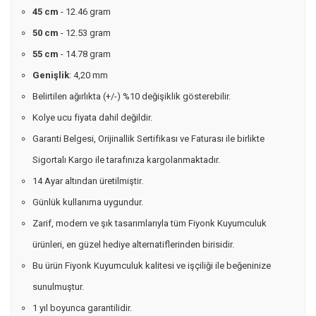
45 cm
- 12.46 gram
50 cm
- 12.53 gram
55 cm
- 14.78 gram
Genişlik
: 4,20 mm
Belirtilen ağırlıkta (+/-) %10 değişiklik gösterebilir.
Kolye ucu fiyata dahil değildir.
Garanti Belgesi, Orijinallik Sertifikası ve Faturası ile birlikte
Sigortalı Kargo ile tarafınıza kargolanmaktadır.
14 Ayar altından üretilmiştir.
Günlük kullanıma uygundur.
Zarif, modern ve şık tasarımlarıyla tüm Fiyonk Kuyumculuk
ürünleri, en güzel hediye alternatiflerinden birisidir.
Bu ürün Fiyonk Kuyumculuk kalitesi ve işçiliği ile beğeninize
sunulmuştur.
1 yıl boyunca garantilidir.