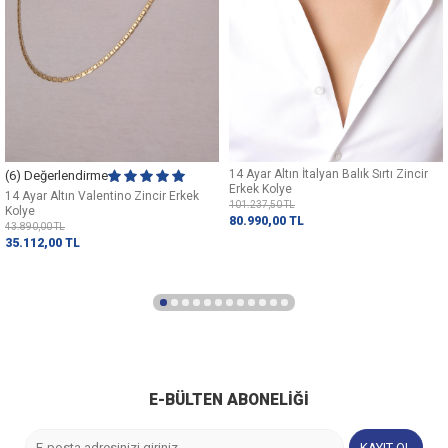
14 Ayar Altın İtalyan Balık Sırtı Zincir
(6) Değerlendirme
Erkek Kolye
14 Ayar Altın Valentino Zincir Erkek
101.237,50
TL
Kolye
80.990,00
TL
43.890,00
TL
35.112,00
TL
E-BÜLTEN ABONELIĞI
KAYIT OL