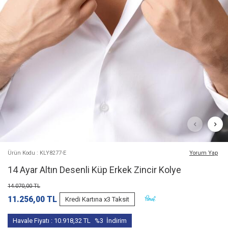
Ürün Kodu : KLY8277-E
Yorum Yap
14 Ayar Altın Desenli Küp Erkek Zincir Kolye
14.070,00
TL
11.256,00
TL
Kredi Kartına x3 Taksit
Havale Fiyatı :
10.918,32
TL
%3
İndirim