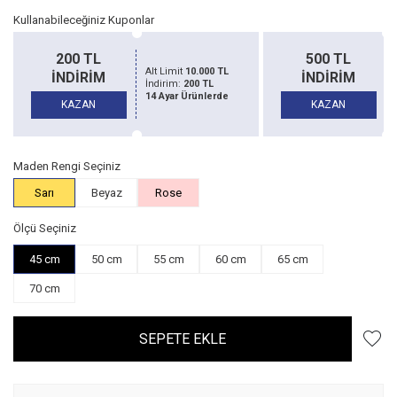
Kullanabileceğiniz Kuponlar
500 TL
1500 TL
Alt Limit
20.000 TL
İNDİRİM
İNDİRİM
İndirim:
500 TL
14 Ayar Ürünlerde
KAZAN
KAZAN
Maden Rengi Seçiniz
Sarı
Beyaz
Rose
Ölçü Seçiniz
45 cm
50 cm
55 cm
60 cm
65 cm
70 cm
SEPETE EKLE