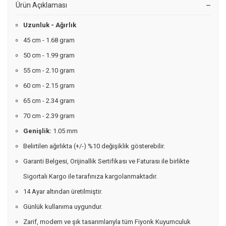
Ürün Açıklaması
Uzunluk - Ağırlık
45 cm - 1.68 gram
50 cm - 1.99 gram
55 cm - 2.10 gram
60 cm - 2.15 gram
65 cm - 2.34 gram
70 cm - 2.39 gram
Genişlik:
1.05 mm
Belirtilen ağırlıkta (+/-) %10 değişiklik gösterebilir.
Garanti Belgesi, Orijinallik Sertifikası ve Faturası ile birlikte
Sigortalı Kargo ile tarafınıza kargolanmaktadır.
14 Ayar altından üretilmiştir.
Günlük kullanıma uygundur.
Zarif, modern ve şık tasarımlarıyla tüm Fiyonk Kuyumculuk