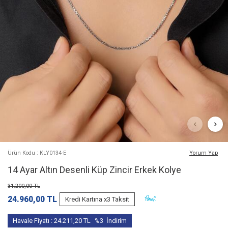
Ürün Kodu : KLY0134-E
Yorum Yap
14 Ayar Altın Desenli Küp Zincir Erkek Kolye
31.200,00
TL
24.960,00
TL
Kredi Kartına x3 Taksit
Havale Fiyatı :
24.211,20
TL
%3
İndirim