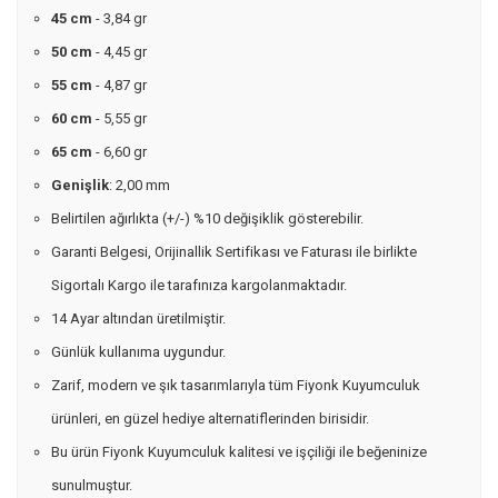
45 cm
- 3,84 gr
50 cm
- 4,45 gr
55 cm
- 4,87 gr
60 cm
- 5,55 gr
65 cm
- 6,60 gr
Genişlik
: 2,00 mm
Belirtilen ağırlıkta (+/-) %10 değişiklik gösterebilir.
Garanti Belgesi, Orijinallik Sertifikası ve Faturası ile birlikte
Sigortalı Kargo ile tarafınıza kargolanmaktadır.
14 Ayar altından üretilmiştir.
Günlük kullanıma uygundur.
Zarif, modern ve şık tasarımlarıyla tüm Fiyonk Kuyumculuk
ürünleri, en güzel hediye alternatiflerinden birisidir.
Bu ürün Fiyonk Kuyumculuk kalitesi ve işçiliği ile beğeninize
sunulmuştur.