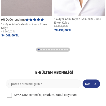
14 Ayar Altın İtalyan Balık Sırtı Zincir
(6) Değerlendirme
Erkek Kolye
14 Ayar Altın Valentino Zincir Erkek
98.122,50
TL
Kolye
78.498,00
TL
42.560,00
TL
34.048,00
TL
E-BÜLTEN ABONELIĞI
KAYIT OL
KVKK Sözleşmesi'ni
, okudum, kabul ediyorum.