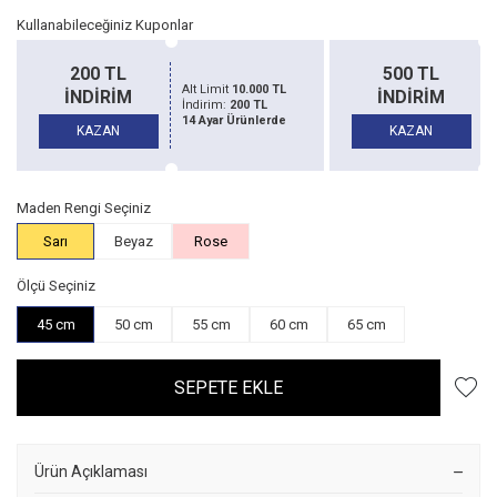
Kullanabileceğiniz Kuponlar
500 TL
1500 TL
TL
Alt Limit
20.000 TL
İNDİRİM
İNDİRİM
İndirim:
500 TL
de
14 Ayar Ürünlerde
KAZAN
KAZAN
Maden Rengi Seçiniz
Sarı
Beyaz
Rose
Ölçü Seçiniz
45 cm
50 cm
55 cm
60 cm
65 cm
SEPETE EKLE
Ürün Açıklaması