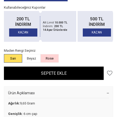
Kullanabileceğiniz Kuponlar
500 TL
150
10.000 TL
Alt Limit
20.000 TL
İNDİRİM
İND
200 TL
İndirim:
500 TL
Ürünlerde
14 Ayar Ürünlerde
KAZAN
KAZ
Maden Rengi Seçiniz
Sarı
Beyaz
Rose
SEPETE EKLE
Ürün Açıklaması
Ağırlık:
9,65 Gram
Genişlik:
6 cm çap