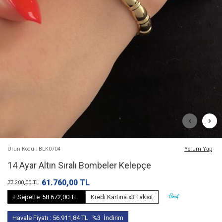
Ürün Kodu : BLK0704
Yorum Yap
14 Ayar Altın Sıralı Bombeler Kelepçe
61.760,00
TL
77.200,00
TL
+ Sepette
58.672,00 TL
Kredi Kartına x3 Taksit
Havale Fiyatı :
56.911,84
TL
%3
İndirim