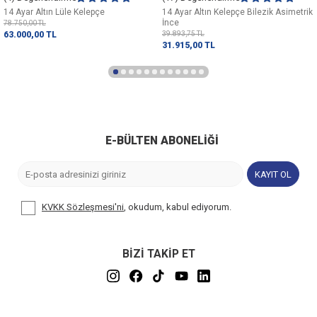
14 Ayar Altın Lüle Kelepçe
14 Ayar Altın Kelepçe Bilezik Asimetrik
İnce
78.750,00
TL
63.000,00
TL
39.893,75
TL
31.915,00
TL
E-BÜLTEN ABONELIĞI
KAYIT OL
KVKK Sözleşmesi'ni
, okudum, kabul ediyorum.
BİZİ TAKİP ET