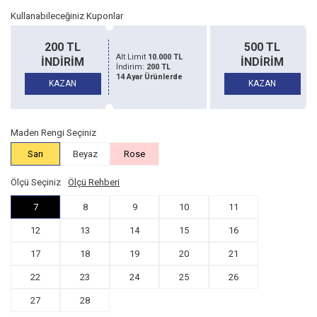
Kullanabileceğiniz Kuponlar
500 TL
1500 TL
Alt Limit
20.000 TL
İNDİRİM
İNDİRİM
İndirim:
500 TL
14 Ayar Ürünlerde
KAZAN
KAZAN
Maden Rengi Seçiniz
Sarı
Beyaz
Rose
Ölçü Seçiniz
Ölçü Rehberi
7
8
9
10
11
12
13
14
15
16
17
18
19
20
21
22
23
24
25
26
27
28