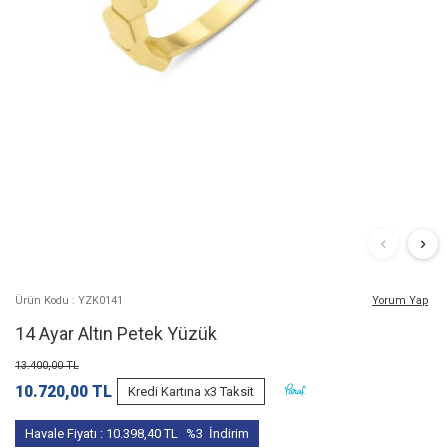
Ürün Kodu : YZK0141
Yorum Yap
14 Ayar Altın Petek Yüzük
13.400,00
TL
10.720,00
TL
Kredi Kartına x3 Taksit
Havale Fiyatı :
10.398,40
TL
%3
İndirim