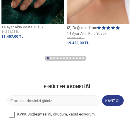
14 Ayar Altın Vesta Yüzük
(2) Değerlendirme
14.321,25
TL
14 Ayar Altın Rina Yüzük
11.457,00
TL
24.287,50
TL
19.430,00
TL
E-BÜLTEN ABONELIĞI
KAYIT OL
KVKK Sözleşmesi'ni
, okudum, kabul ediyorum.