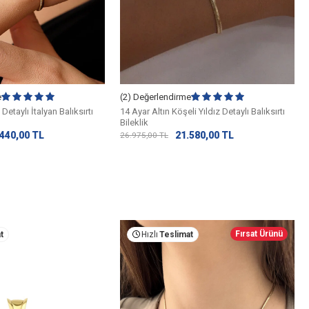
e
(2) Değerlendirme
Detaylı İtalyan Balıksırtı
14 Ayar Altın Köşeli Yıldız Detaylı Balıksırtı
Bileklik
.440,00
TL
21.580,00
TL
26.975,00
TL
Fırsat Ürünü
t
Hızlı
Teslimat