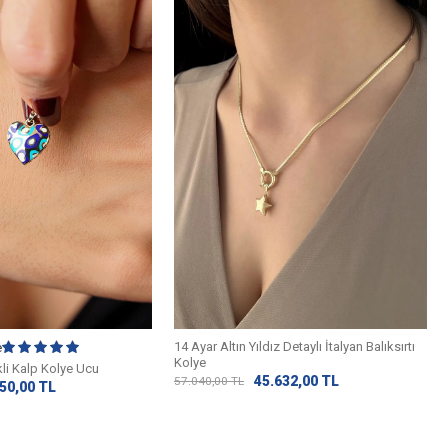
14 Ayar Altın Yıldız Detaylı İtalyan Balıksırtı
e
Kolye
kli Kalp Kolye Ucu
45.632,00
TL
57.040,00
TL
50,00
TL