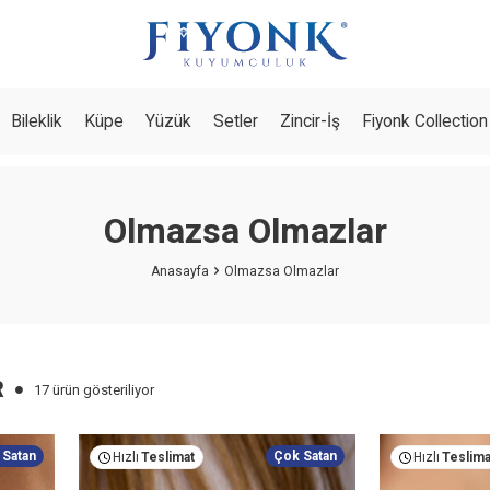
Bileklik
Küpe
Yüzük
Setler
Zincir-İş
Fiyonk Collection
Olmazsa Olmazlar
Anasayfa
Olmazsa Olmazlar
R
17 ürün gösteriliyor
 Satan
Çok Satan
Hızlı
Teslimat
Hızlı
Teslima