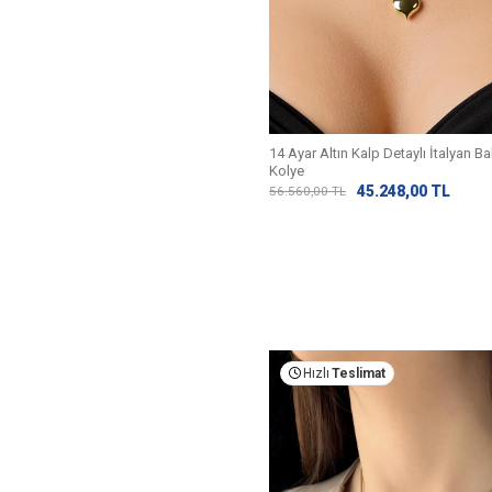
14 Ayar Altın Kalp Detaylı İtalyan Bal
Kolye
45.248,00
TL
56.560,00
TL
Hızlı
Teslimat