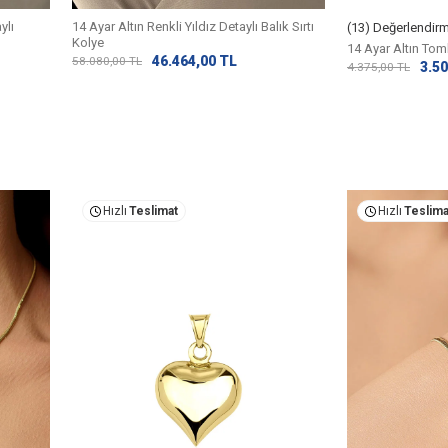
ylı
14 Ayar Altın Renkli Yıldız Detaylı Balık Sırtı
(13) Değerlendir
Kolye
14 Ayar Altın To
46.464,00
TL
58.080,00
TL
3.50
4.375,00
TL
Hızlı
Teslimat
Hızlı
Teslima