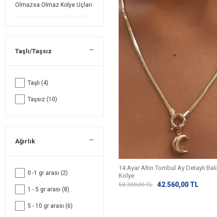
Olmazsa Olmaz Kolye Uçları
Taşlı/Taşsız
Taşlı
(4)
Taşsız
(10)
Ağırlık
14 Ayar Altın Tombul Ay Detaylı Balık
0 -1 gr arası
(2)
Kolye
42.560,00
TL
53.200,00
TL
1 - 5 gr arası
(8)
5 - 10 gr arası
(6)