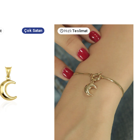
Çok Satan
t
Hızlı
Teslimat