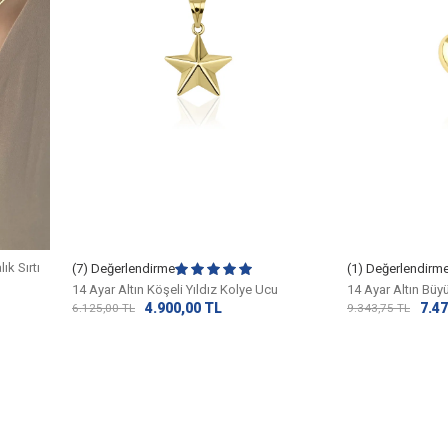
ık Sırtı
(7) Değerlendirme
(1) Değerlendirm
14 Ayar Altın Köşeli Yıldız Kolye Ucu
14 Ayar Altın Büy
4.900,00
TL
7.47
6.125,00
TL
9.343,75
TL