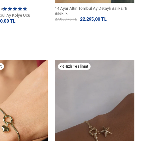
14 Ayar Altın Tombul Ay Detaylı Balıksırtı
me
Bileklik
mbul Ay Kolye Ucu
22.295,00
TL
27.868,75
TL
0,00
TL
t
Hızlı
Teslimat