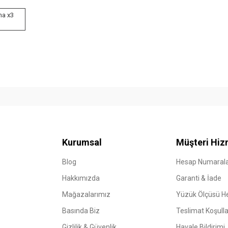
na x3
Kurumsal
Müşteri Hiz
Blog
Hesap Numarala
Hakkımızda
Garanti & İade
Mağazalarımız
Yüzük Ölçüsü 
Basında Biz
Teslimat Koşulla
Gizlilik & Güvenlik
Havale Bildirimi