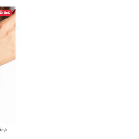
 Ürünü
taylı