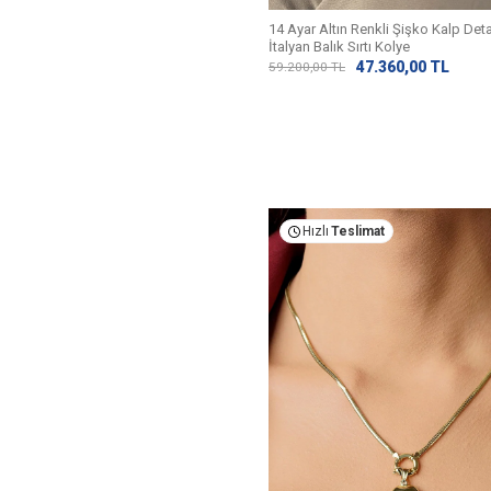
14 Ayar Altın Renkli Şişko Kalp Deta
İtalyan Balık Sırtı Kolye
47.360,00
TL
59.200,00
TL
Hızlı
Teslimat