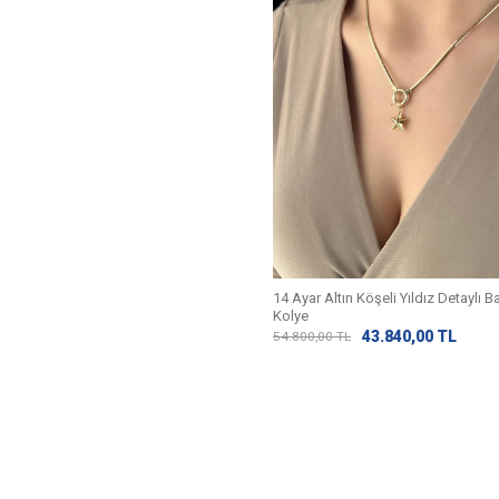
14 Ayar Altın Köşeli Yıldız Detaylı Bal
Kolye
43.840,00
TL
54.800,00
TL