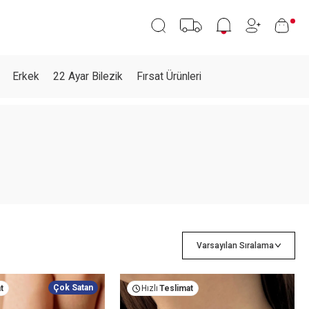
Erkek
22 Ayar Bilezik
Fırsat Ürünleri
Çok Satan
t
Hızlı
Teslimat