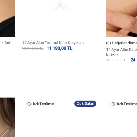
ık Sırtı
14 Ayar Altın Tombul Kalp Kolye Ucu
(3) Değerlendirm
11.180,00
TL
13.975,00
TL
14 Ayar Altın Kalp 
Bileklik
24
30.550,00
TL
Çok Satan
Hızlı
Teslimat
Hızlı
Teslima