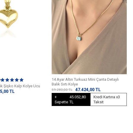
14 Ayar Altın Turkuaz Mini Çanta Detaylı
e
Balık Sırtı Kolye
ük Şişko Kalp Kolye Ucu
47.424,00
TL
59.280,00
TL
5,00
TL
+
45.052,80
Kredi Kartına x3
Sepette
TL
Taksit