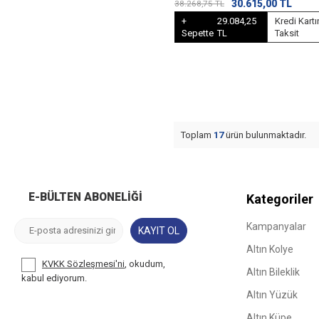
30.615,00
TL
38.268,75
TL
+
29.084,25
Kredi Kartı
Sepette
TL
Taksit
Toplam
17
ürün bulunmaktadır.
E-BÜLTEN ABONELIĞI
Kategoriler
Kampanyalar
KAYIT OL
Altın Kolye
KVKK Sözleşmesi'ni
, okudum,
Altın Bileklik
kabul ediyorum.
Altın Yüzük
Altın Küpe