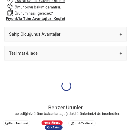
256 Bit SSL ile Güvenli Ödeme
Ömür boyu bakım garantisi.
Ürünüm nasıl gelecek?
Fiyonk’la Tüm Avantajları Keşfet
Sahip Olduğunuz Avantajlar
Teslimat & İade
Benzer Ürünler
İncelediğiniz ürüne bakanlar aşağıdaki ürünlerimizi de incelediler.
Fırsat Ürünü
Hızlı
Teslimat
Hızlı
Teslimat
Çok Satan