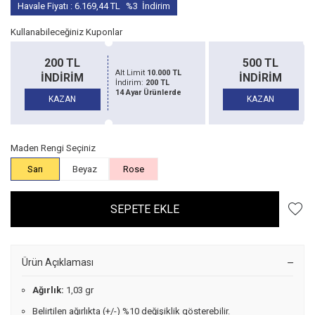
Havale Fiyatı :
6.169,44
TL
%3
İndirim
Kullanabileceğiniz Kuponlar
500 TL
1
Limit
10.000 TL
Alt Limit
20.000 TL
İNDİRİM
İ
rim:
200 TL
İndirim:
500 TL
yar Ürünlerde
14 Ayar Ürünlerde
KAZAN
Maden Rengi Seçiniz
Sarı
Beyaz
Rose
SEPETE EKLE
Ürün Açıklaması
Ağırlık:
1,03 gr
Belirtilen ağırlıkta (+/-) %10 değişiklik gösterebilir.