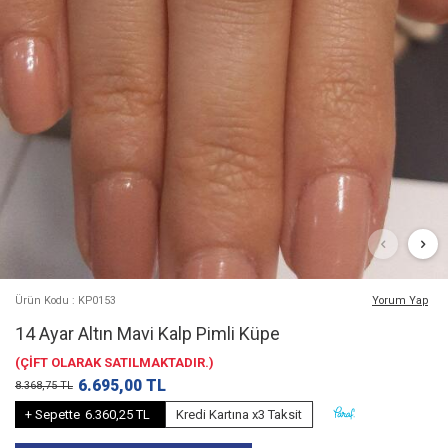
Ürün Kodu : KP0153
Yorum Yap
14 Ayar Altın Mavi Kalp Pimli Küpe
(ÇİFT OLARAK SATILMAKTADIR.)
6.695,00
TL
8.368,75
TL
+ Sepette
6.360,25 TL
Kredi Kartına x3 Taksit