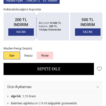
Havale Fiyatı :
7.696,95
TL
%3
İndirim
Kullanabileceğiniz Kuponlar
500 TL
1500 TL
Alt Limit
20.000 TL
İNDİRİM
İNDİRİM
İndirim:
500 TL
14 Ayar Ürünlerde
KAZAN
KAZAN
Maden Rengi Seçiniz
Sarı
Beyaz
Rose
SEPETE EKLE
Ürün Açıklaması
Ağırlık:
1,15 Gram
Belirtilen ağırlıkta (+/-) %10 değişiklik gösterebilir.