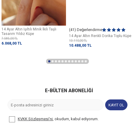
14 Ayar Altın Işıltılı Minik İkili Taşlı
(41) Değerlendirme
Tasarım Yıldız Küpe
14 Ayar Altın Renkli Dorika Toplu Küpe
7.585,00
TL
13.110,00
TL
6.068,00
TL
10.488,00
TL
E-BÜLTEN ABONELIĞI
KAYIT OL
KVKK Sözleşmesi'ni
, okudum, kabul ediyorum.