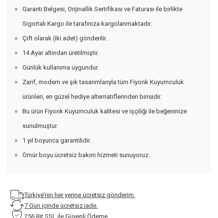
Garanti Belgesi, Orijinallik Sertifikası ve Faturası ile birlikte
Sigortalı Kargo ile tarafınıza kargolanmaktadır.
Çift olarak (iki adet) gönderilir.
14 Ayar altından üretilmiştir.
Günlük kullanıma uygundur.
Zarif, modern ve şık tasarımlarıyla tüm Fiyonk Kuyumculuk
ürünleri, en güzel hediye alternatiflerinden birisidir.
Bu ürün Fiyonk Kuyumculuk kalitesi ve işçiliği ile beğeninize
sunulmuştur.
1 yıl boyunca garantilidir.
Ömür boyu ücretsiz bakım hizmeti sunuyoruz.
Türkiye’nin her yerine ücretsiz gönderim.
7 Gün içinde ücretsiz iade.
256 Bit SSL ile Güvenli Ödeme