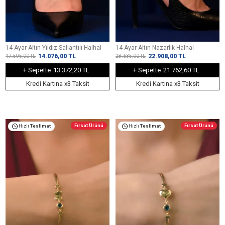
14 Ayar Altın Yıldız Sallantılı Halhal
14 Ayar Altın Nazarlık Halhal
14.076,00
TL
22.908,00
TL
17.595,00
TL
28.635,00
TL
+ Sepette
13.372,20 TL
+ Sepette
21.762,60 TL
Kredi Kartına x3 Taksit
Kredi Kartına x3 Taksit
Fırsat Ürünü
Fırsat Ürünü
Hızlı
Teslimat
Hızlı
Teslimat