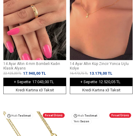
14 Ayar Altın 4 mm Bombeli Kadın
14 Ayar Altın Küp Zincir Yonca Uçlu
Klasik Alyans
Kolye
17.940,00
TL
13.179,00
TL
22.425,00
TL
16.473,75
TL
+ Sepette
17.043,00 TL
+ Sepette
12.520,05 TL
Kredi Kartına x3 Taksit
Kredi Kartına x3 Taksit
Fırsat Ürünü
Fırsat Ürünü
Hızlı
Teslimat
Hızlı
Teslimat
Yeni
Sezon