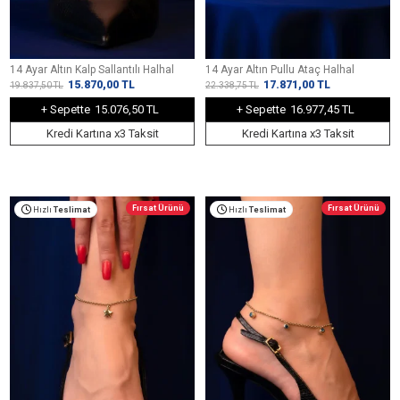
14 Ayar Altın Kalp Sallantılı Halhal
14 Ayar Altın Pullu Ataç Halhal
15.870,00
TL
17.871,00
TL
19.837,50
TL
22.338,75
TL
+ Sepette
15.076,50 TL
+ Sepette
16.977,45 TL
Kredi Kartına x3 Taksit
Kredi Kartına x3 Taksit
Fırsat Ürünü
Fırsat Ürünü
Hızlı
Teslimat
Hızlı
Teslimat