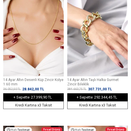
14 Ayar Altın Desenli Küp Zincir Kolye
14 Ayar Altın Taşlı Halka Gurmet
1.60 mm
Zincir Bileklik
28.842,00
TL
307.731,00
TL
36.052,50
TL
384.663,75
TL
+ Sepette
27.399,90 TL
+ Sepette
292.344,45 TL
Kredi Kartına x3 Taksit
Kredi Kartına x3 Taksit
Fırsat Ürünü
Fırsat Ürünü
Hızlı
Teslimat
Hızlı
Teslimat