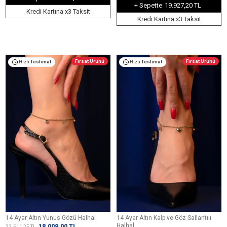
+ Sepette
19.927,20 TL
Kredi Kartına x3 Taksit
Kredi Kartına x3 Taksit
Fırsat Ürünü
Fırsat Ürünü
Hızlı
Teslimat
Hızlı
Teslimat
14 Ayar Altın Yunus Gözü Halhal
14 Ayar Altın Kalp ve Göz Sallantılı
Halhal
18.009,00
TL
22.511,25
TL