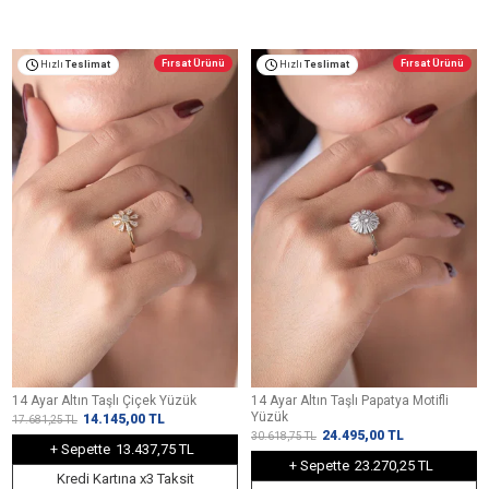
Fırsat Ürünü
Fırsat Ürünü
Hızlı
Teslimat
Hızlı
Teslimat
14 Ayar Altın Taşlı Çiçek Yüzük
14 Ayar Altın Taşlı Papatya Motifli
Yüzük
14.145,00
TL
17.681,25
TL
24.495,00
TL
30.618,75
TL
+ Sepette
13.437,75 TL
+ Sepette
23.270,25 TL
Kredi Kartına x3 Taksit