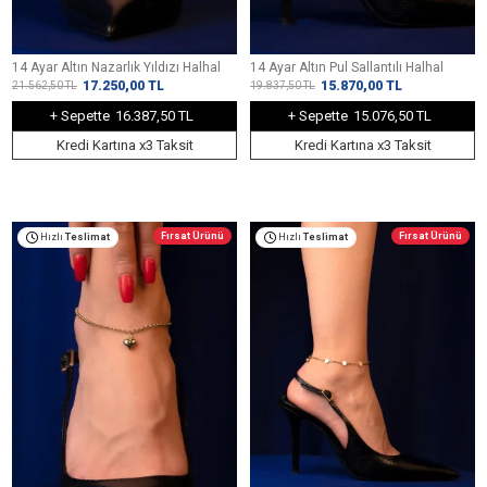
14 Ayar Altın Nazarlık Yıldızı Halhal
14 Ayar Altın Pul Sallantılı Halhal
17.250,00
TL
15.870,00
TL
21.562,50
TL
19.837,50
TL
+ Sepette
16.387,50 TL
+ Sepette
15.076,50 TL
Kredi Kartına x3 Taksit
Kredi Kartına x3 Taksit
Fırsat Ürünü
Fırsat Ürünü
Hızlı
Teslimat
Hızlı
Teslimat