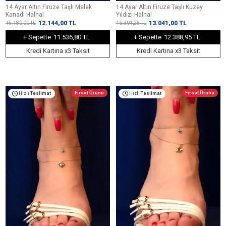
14 Ayar Altın Firuze Taşlı Melek
14 Ayar Altın Firuze Taşlı Kuzey
Kanadı Halhal
Yıldızı Halhal
12.144,00
TL
13.041,00
TL
15.180,00
TL
16.301,25
TL
+ Sepette
11.536,80 TL
+ Sepette
12.388,95 TL
Kredi Kartına x3 Taksit
Kredi Kartına x3 Taksit
Fırsat Ürünü
Fırsat Ürünü
Hızlı
Teslimat
Hızlı
Teslimat