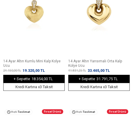
14 Ayar Altın Kumlu Mini Kalp Kolye
14 Ayar Altın Yansımalı Orta Kalp
Ucu
Kolye Ucu
19.320,00
TL
33.465,00
TL
24.150,00
TL
41.831,25
TL
+ Sepette
18.354,00 TL
+ Sepette
31.791,75 TL
Kredi Kartına x3 Taksit
Kredi Kartına x3 Taksit
Fırsat Ürünü
Fırsat Ürünü
Hızlı
Teslimat
Hızlı
Teslimat