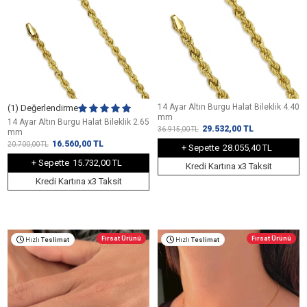
14 Ayar Altın Burgu Halat Bileklik 4.40
(1) Değerlendirme
mm
14 Ayar Altın Burgu Halat Bileklik 2.65
29.532,00
TL
36.915,00
TL
mm
16.560,00
TL
20.700,00
TL
+ Sepette
28.055,40 TL
+ Sepette
15.732,00 TL
Kredi Kartına x3 Taksit
Kredi Kartına x3 Taksit
Fırsat Ürünü
Fırsat Ürünü
Hızlı
Teslimat
Hızlı
Teslimat