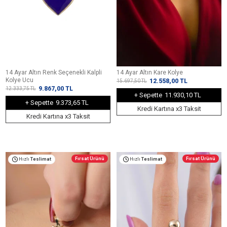
14 Ayar Altın Renk Seçenekli Kalpli
14 Ayar Altın Kare Kolye
Kolye Ucu
12.558,00
TL
15.697,50
TL
9.867,00
TL
12.333,75
TL
+ Sepette
11.930,10 TL
+ Sepette
9.373,65 TL
Kredi Kartına x3 Taksit
Kredi Kartına x3 Taksit
Fırsat Ürünü
Fırsat Ürünü
Hızlı
Teslimat
Hızlı
Teslimat