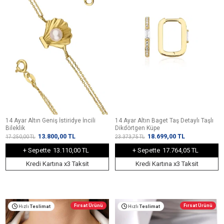
14 Ayar Altın Geniş İstiridye İncili
14 Ayar Altın Baget Taş Detaylı Taşlı
Bileklik
Dikdörtgen Küpe
13.800,00
TL
18.699,00
TL
17.250,00
TL
23.373,75
TL
+ Sepette
13.110,00 TL
+ Sepette
17.764,05 TL
Kredi Kartına x3 Taksit
Kredi Kartına x3 Taksit
Fırsat Ürünü
Fırsat Ürünü
Hızlı
Teslimat
Hızlı
Teslimat