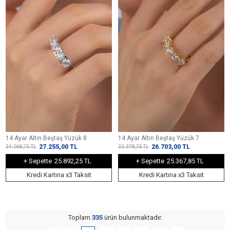
14 Ayar Altın Beştaş Yüzük 8
14 Ayar Altın Beştaş Yüzük 7
27.255,00
TL
26.703,00
TL
34.068,75
TL
33.378,75
TL
+ Sepette
25.892,25 TL
+ Sepette
25.367,85 TL
Kredi Kartına x3 Taksit
Kredi Kartına x3 Taksit
Toplam
335
ürün bulunmaktadır.