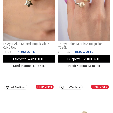
14 Ayar Altın Kalemli Küçük Yıldız
14 Ayar Altın Mini İkiz Topçuklar
Kolye Ucu
Yüzük
4.662,00
TL
18.009,00
TL
5.827,50
TL
22.511,25
TL
+ Sepette
4.428,90 TL
+ Sepette
17.108,55 TL
Kredi Kartına x3 Taksit
Kredi Kartına x3 Taksit
Fırsat Ürünü
Fırsat Ürünü
Hızlı
Teslimat
Hızlı
Teslimat