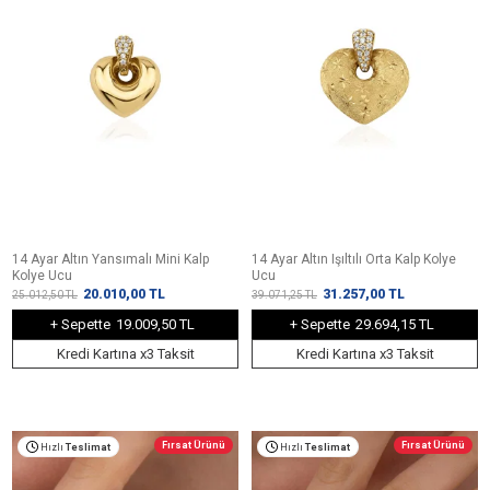
14 Ayar Altın Yansımalı Mini Kalp
14 Ayar Altın Işıltılı Orta Kalp Kolye
Kolye Ucu
Ucu
20.010,00
TL
31.257,00
TL
25.012,50
TL
39.071,25
TL
+ Sepette
19.009,50 TL
+ Sepette
29.694,15 TL
Kredi Kartına x3 Taksit
Kredi Kartına x3 Taksit
Fırsat Ürünü
Fırsat Ürünü
Hızlı
Teslimat
Hızlı
Teslimat