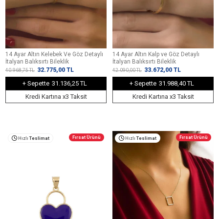
14 Ayar Altın Kelebek Ve Göz Detaylı
14 Ayar Altın Kalp ve Göz Detaylı
İtalyan Balıksırtı Bileklik
İtalyan Balıksırtı Bileklik
32.775,00
TL
33.672,00
TL
40.968,75
TL
42.090,00
TL
+ Sepette
31.136,25 TL
+ Sepette
31.988,40 TL
Kredi Kartına x3 Taksit
Kredi Kartına x3 Taksit
Fırsat Ürünü
Fırsat Ürünü
Hızlı
Teslimat
Hızlı
Teslimat