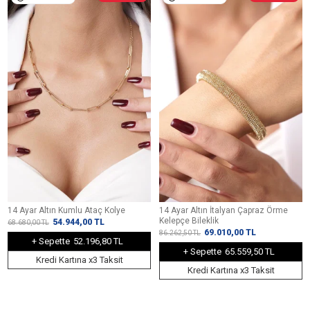
14 Ayar Altın Kumlu Ataç Kolye
14 Ayar Altın İtalyan Çapraz Örme
Kelepçe Bileklik
54.944,00
TL
68.680,00
TL
69.010,00
TL
86.262,50
TL
+ Sepette
52.196,80 TL
+ Sepette
65.559,50 TL
Kredi Kartına x3 Taksit
Kredi Kartına x3 Taksit