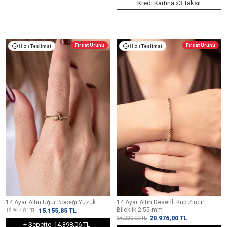
Kredi Kartına x3 Taksit
Fırsat Ürünü
Fırsat Ürünü
Hızlı
Teslimat
Hızlı
Teslimat
14 Ayar Altın Uğur Böceği Yüzük
14 Ayar Altın Desenli Küp Zincir
Bileklik 2.55 mm
15.155,85
TL
18.944,81
TL
20.976,00
TL
26.220,00
TL
+ Sepette
14.398,06 TL