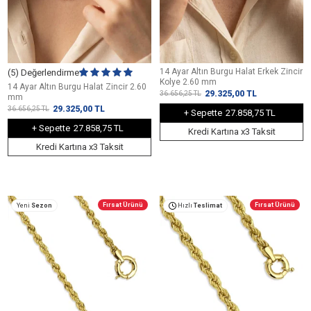
14 Ayar Altın Burgu Halat Erkek Zincir
(5) Değerlendirme
Kolye 2.60 mm
14 Ayar Altın Burgu Halat Zincir 2.60
29.325,00
TL
36.656,25
TL
mm
29.325,00
TL
36.656,25
TL
+ Sepette
27.858,75 TL
+ Sepette
27.858,75 TL
Kredi Kartına x3 Taksit
Kredi Kartına x3 Taksit
Fırsat Ürünü
Fırsat Ürünü
Yeni
Sezon
Hızlı
Teslimat