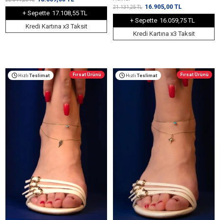
16.905,00
TL
21.131,25
TL
+ Sepette
17.108,55 TL
+ Sepette
16.059,75 TL
Kredi Kartına x3 Taksit
Kredi Kartına x3 Taksit
Fırsat Ürünü
Fırsat Ürünü
Hızlı
Teslimat
Hızlı
Teslimat