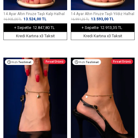
14 Ayar Altın Firuze Taşlı Kalp Halhal
14 Ayar Altın Firuze Taşlı Yıldız Halhal
13.524,00
TL
13.593,00
TL
16.905,00
TL
16.991,25
TL
+ Sepette
12.847,80 TL
+ Sepette
12.913,35 TL
Kredi Kartına x3 Taksit
Kredi Kartına x3 Taksit
Fırsat Ürünü
Fırsat Ürünü
Hızlı
Teslimat
Hızlı
Teslimat