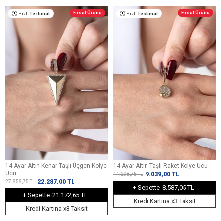
Fırsat Ürünü
Fırsat Ürünü
Hızlı
Teslimat
Hızlı
Teslimat
14 Ayar Altın Kenar Taşlı Üçgen Kolye
14 Ayar Altın Taşlı Raket Kolye Ucu
Ucu
9.039,00
TL
11.298,75
TL
22.287,00
TL
27.858,75
TL
+ Sepette
8.587,05 TL
+ Sepette
21.172,65 TL
Kredi Kartına x3 Taksit
Kredi Kartına x3 Taksit