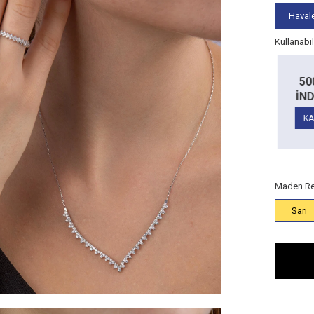
Havale
Kullanabi
Alt Limit
5.000
Alt Limit
TL
200 TL
50
TL
10.000 TL
RİM
İNDİRİM
İND
İndirim:
100
İndirim:
200
TL
TL
14 Ayar
14 Ayar
AN
KAZAN
KA
Ürünlerde
Ürünlerde
Maden Re
Sarı