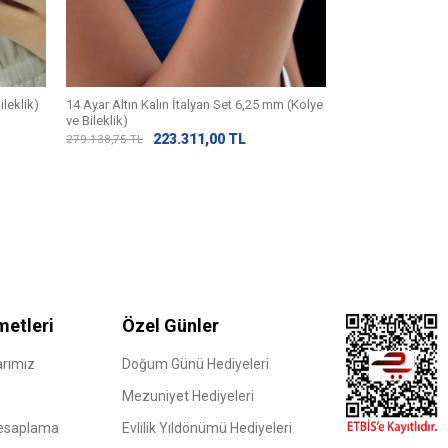
ileklik)
14 Ayar Altın Kalın İtalyan Set 6,25 mm (Kolye
14 Ayar Altın Su 
ve Bileklik)
86
107.618,75
TL
223.311,00
TL
279.138,75
TL
metleri
Özel Günler
rımız
Doğum Günü Hediyeleri
Mezuniyet Hediyeleri
Hesaplama
Evlilik Yıldönümü Hediyeleri