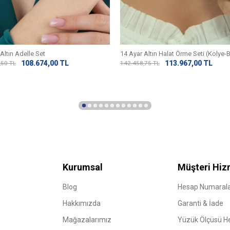
Altın Adelle Set
14 Ayar Altın Halat Örme Seti (Kolye-B
108.674,00
TL
113.967,00
TL
,50
TL
142.458,75
TL
Kurumsal
Müşteri Hiz
Blog
Hesap Numarala
Hakkımızda
Garanti & İade
Mağazalarımız
Yüzük Ölçüsü 