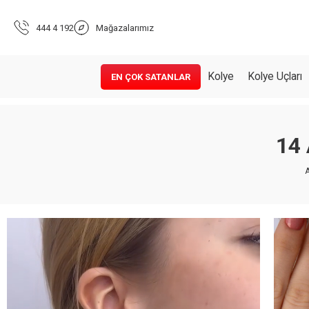
444 4 192
Mağazalarımız
Kolye
Kolye Uçları
EN ÇOK SATANLAR
14 