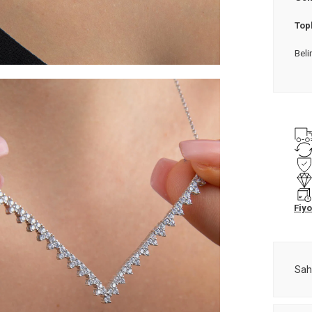
Topl
Beli
Fiyo
Sah