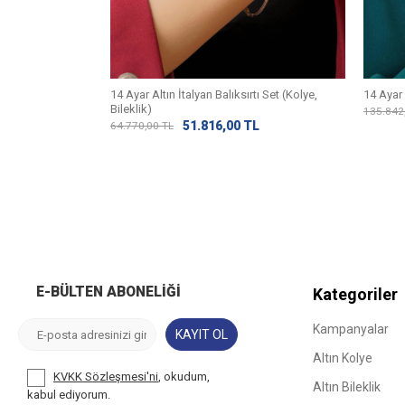
14 Ayar Altın İtalyan Balıksırtı Set (Kolye,
14 Ayar 
Bileklik)
L
135.842
51.816,00
TL
64.770,00
TL
E-BÜLTEN ABONELIĞI
Kategoriler
Kampanyalar
KAYIT OL
Altın Kolye
KVKK Sözleşmesi'ni
, okudum,
Altın Bileklik
kabul ediyorum.