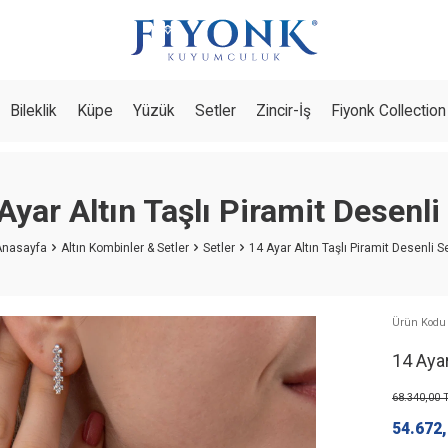
Bileklik
Küpe
Yüzük
Setler
Zincir-İş
Fiyonk Collection
Ayar Altın Taşlı Piramit Desenli
Anasayfa
Altın Kombinler & Setler
Setler
14 Ayar Altın Taşlı Piramit Desenli S
Ürün Kodu 
14 Ayar
68.340,00
T
54.672