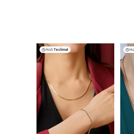
Fırsat Ürünü
Hızlı
Teslimat
Hız
Çok Satan