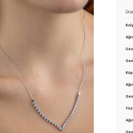
Ürü
Kol
Ağır
Uzu
Gen
Küp
Ağır
Gen
Yüz
Ağır
Gen