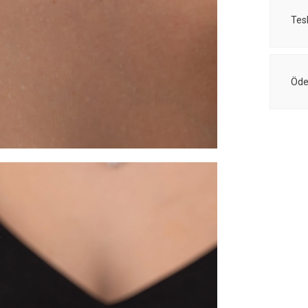
Tes
Öde