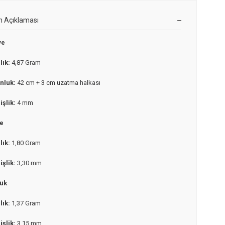
n Açıklaması
ye
lık:
4,87 Gram
nluk:
42 cm + 3 cm uzatma halkası
işlik:
4 mm
e
lık:
1,80 Gram
işlik:
3,30 mm
ük
lık:
1,37 Gram
işlik:
3,15 mm