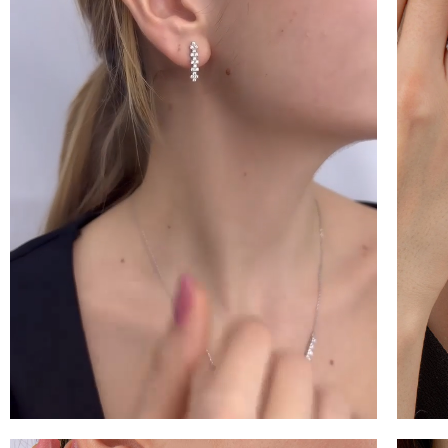
100 
İNDİ
KAZ