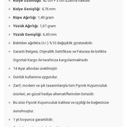
Kolye Uzunluğu:
42 cm + 3 cm uzatma halkası
Kolye Genişliği:
4,76 mm
Küpe Ağırlığı:
1,40 gram
Yüzük Ağırlığı:
1,67 gram
Yüzük Genişliği:
6,45 mm
Belirtilen ağırlıkta (+/-) %10 değişiklik gösterebilir.
Garanti Belgesi, Orijinallik Sertifikası ve Faturası ile birlikte
Sigortalı Kargo ile tarafınıza kargolanmaktadır.
14 Ayar altından üretilmiştir.
Günlük kullanıma uygundur.
Zarif, modern ve şık tasarımlarıyla tüm Fiyonk Kuyumculuk
ürünleri, en güzel hediye alternatiflerinden birisidir.
Bu ürün Fiyonk Kuyumculuk kalitesi ve işçiliği ile beğeninize
sunulmuştur.
1 yıl boyunca garantilidir.