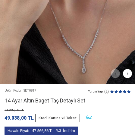
Ürün Kodu : SET0817
(2)
Yorum Yap
14 Ayar Altın Baget Taş Detaylı Set
61.297,50
TL
49.038,00
TL
Kredi Kartına x3 Taksit
Havale Fiyatı :
47.566,86
TL
%3
İndirim