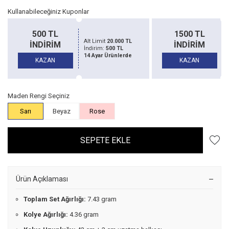
Kullanabileceğiniz Kuponlar
1500 TL
10000 TL
TL
Alt Limit
50.000 TL
İNDİRİM
İNDİRİM
İndirim:
1500 TL
de
14 Ayar Ürünlerde
KAZAN
KAZAN
Maden Rengi Seçiniz
Sarı
Beyaz
Rose
SEPETE EKLE
Ürün Açıklaması
Toplam Set Ağırlığı:
7.43 gram
Kolye Ağırlığı:
4.36 gram