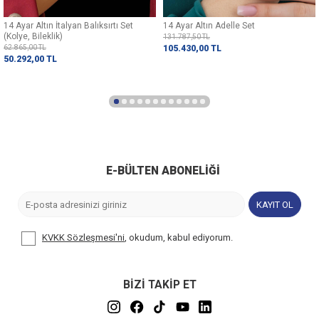
14 Ayar Altın İtalyan Balıksırtı Set
14 Ayar Altın Adelle Set
(Kolye, Bileklik)
131.787,50
TL
62.865,00
TL
105.430,00
TL
50.292,00
TL
E-BÜLTEN ABONELIĞI
KAYIT OL
KVKK Sözleşmesi'ni
, okudum, kabul ediyorum.
BİZİ TAKİP ET