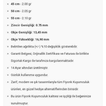
45 cm
- 2.00 gr
50 cm
- 2.05 gr
55 cm
- 2.10 gr
Zincir Genişliği: 0.75 mm
Obje Genişliği: 13,45 mm
Obje Yüksekliği: 16,90 mm
Belirtilen ağırlıkta (+/-) %10 değişiklik gösterebilir.
Garanti Belgesi, Orijinallik Sertifikası ve Faturası ile birlikte
Sigortalı Kargo ile tarafınıza kargolanmaktadır.
14 Ayar altından üretilmiştir.
Günlük kullanıma uygundur.
Zarif, modern ve şık tasarımlarıyla tüm Fiyonk Kuyumculuk
ürünleri, en güzel hediye alternatiflerinden birisidir.
Bu ürün Fiyonk Kuyumculuk kalitesi ve işçiliği ile beğeninize
sunulmuştur.