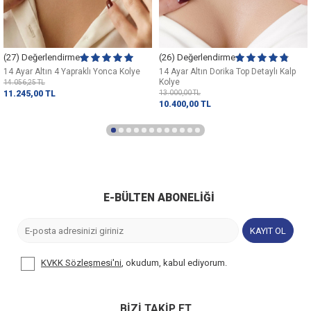
(27) Değerlendirme
(26) Değerlendirme
14 Ayar Altın 4 Yapraklı Yonca Kolye
14 Ayar Altın Dorika Top Detaylı Kalp
Kolye
14.056,25
TL
11.245,00
TL
13.000,00
TL
10.400,00
TL
E-BÜLTEN ABONELIĞI
KAYIT OL
KVKK Sözleşmesi'ni
, okudum, kabul ediyorum.
BİZİ TAKİP ET