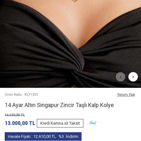
Ürün Kodu : KLY1351
Yorum Yap
14 Ayar Altın Singapur Zincir Taşlı Kalp Kolye
16.250,00
TL
13.000,00
TL
Kredi Kartına x3 Taksit
Havale Fiyatı :
12.610,00
TL
%3
İndirim