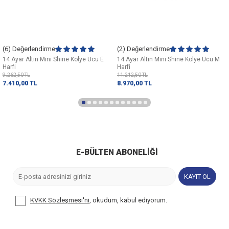
(6) Değerlendirme
(2) Değerlendirme
14 Ayar Altın Mini Shine Kolye Ucu E
14 Ayar Altın Mini Shine Kolye Ucu M
Harfi
Harfi
9.262,50
TL
11.212,50
TL
7.410,00
TL
8.970,00
TL
E-BÜLTEN ABONELIĞI
KAYIT OL
KVKK Sözleşmesi'ni
, okudum, kabul ediyorum.