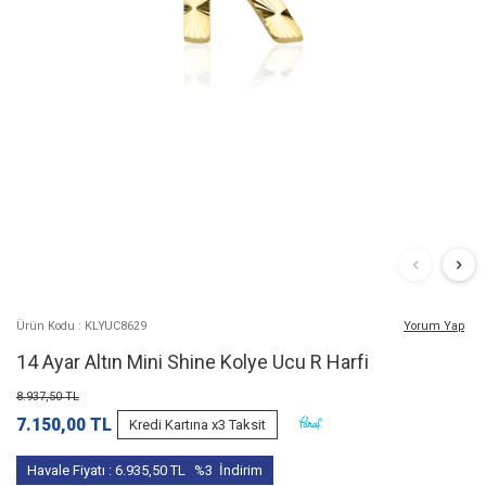
Ürün Kodu : KLYUC8629
Yorum Yap
14 Ayar Altın Mini Shine Kolye Ucu R Harfi
8.937,50
TL
7.150,00
TL
Kredi Kartına x3 Taksit
Havale Fiyatı :
6.935,50
TL
%3
İndirim