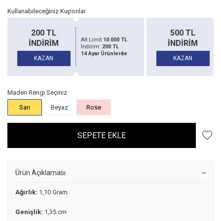
Kullanabileceğiniz Kuponlar
200 TL
500 TL
Alt Limit
10.000 TL
Alt Li
İNDİRİM
İNDİRİM
İndirim:
200 TL
İndiri
14 Ayar Ürünlerde
14 Aya
KAZAN
KAZAN
Maden Rengi Seçiniz
Sarı
Beyaz
Rose
SEPETE EKLE
Ürün Açıklaması
Ağırlık:
1,10 Gram
Genişlik:
1,35 cm