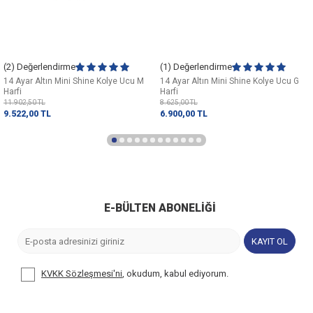
(2) Değerlendirme
(1) Değerlendirme
14 Ayar Altın Mini Shine Kolye Ucu M
14 Ayar Altın Mini Shine Kolye Ucu G
Harfi
Harfi
11.902,50
TL
8.625,00
TL
9.522,00
TL
6.900,00
TL
E-BÜLTEN ABONELIĞI
KAYIT OL
KVKK Sözleşmesi'ni
, okudum, kabul ediyorum.