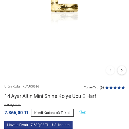
Ürün Kodu : KLYUC8616
(6)
Yorum Yap
14 Ayar Altın Mini Shine Kolye Ucu E Harfi
9.832,50
TL
7.866,00
TL
Kredi Kartına x3 Taksit
Havale Fiyatı :
7.630,02
TL
%3
İndirim