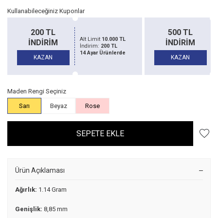
Kullanabileceğiniz Kuponlar
200 TL
500 TL
Alt Limit
10.000 TL
İNDİRİM
İNDİRİM
İndirim:
200 TL
14 Ayar Ürünlerde
KAZAN
KAZAN
Maden Rengi Seçiniz
Sarı
Beyaz
Rose
SEPETE EKLE
Ürün Açıklaması
Ağırlık:
1.14 Gram
Genişlik:
8,85 mm