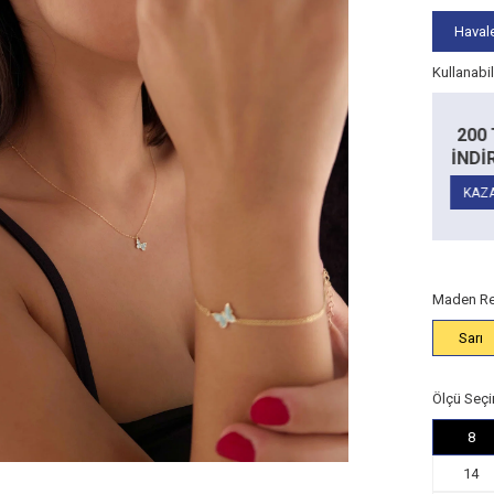
Havale
Kullanabi
Alt Limit
5.000
Alt Limit
TL
200 TL
50
TL
10.000 TL
RİM
İNDİRİM
İND
İndirim:
100
İndirim:
200
TL
TL
14 Ayar
14 Ayar
AN
KAZAN
KA
Ürünlerde
Ürünlerde
Maden Re
Sarı
Ölçü Seçi
8
14