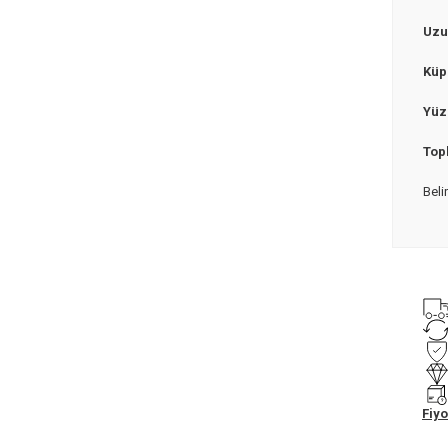
Uzu
Küpe
Yü
Top
Beli
Fiyo