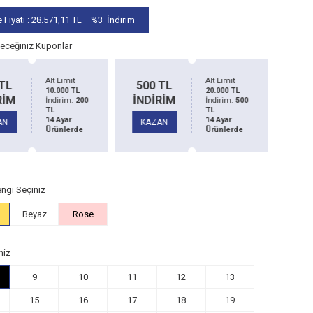
 Fiyatı :
28.571,11
TL
%3
İndirim
leceğiniz Kuponlar
Alt Limit
Alt Limit
1
0 TL
1500 TL
20.000 TL
50.000 TL
İRİM
İNDİRİM
İndirim:
500
İndirim:
1500
TL
TL
İN
14 Ayar
14 Ayar
ZAN
KAZAN
Ürünlerde
Ürünlerde
K
ngi Seçiniz
Beyaz
Rose
niz
9
10
11
12
13
15
16
17
18
19