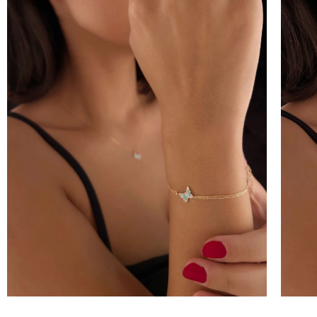
100 
İNDİ
KAZ