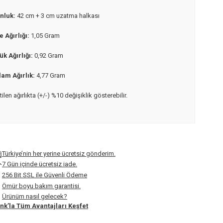
nluk:
42 cm + 3 cm uzatma halkası
 Ağırlığı:
1,05 Gram
zük
Ağırlığı:
0,92 Gram
lam Ağırlık:
4,77 Gram
rtilen ağırlıkta (+/-) %10 değişiklik gösterebilir.
Türkiye’nin her yerine ücretsiz gönderim.
7 Gün içinde ücretsiz iade.
256 Bit SSL ile Güvenli Ödeme
Ömür boyu bakım garantisi.
Ürünüm nasıl gelecek?
nk’la Tüm Avantajları Keşfet