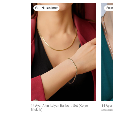
Fırsat Ürünü
Hızlı
Teslimat
Hız
Çok Satan
14 Ayar Altın İtalyan Balıksırtı Set (Kolye,
14 Ayar 
Bileklik)
L
127.732