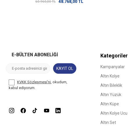
48.768,00
TL
60.960,00
TL
E-BÜLTEN ABONELIĞI
Kategoriler
Kampanyalar
KAYIT OL
Altın Kolye
KVKK Sözleşmesi'ni
, okudum,
Altın Bileklik
kabul ediyorum.
Altın Yüzük
Altın Küpe
Altın Kolye Ucu
Altın Set