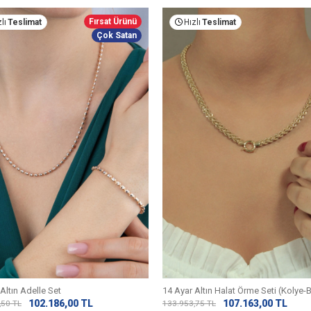
Fırsat Ürünü
lı
Teslimat
Hızlı
Teslimat
Çok Satan
Altın Adelle Set
14 Ayar Altın Halat Örme Seti (Kolye-B
102.186,00
TL
107.163,00
TL
,50
TL
133.953,75
TL