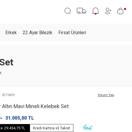
Erkek
22 Ayar Bilezik
Fırsat Ürünleri
 Set
t
: SET0859
Yorum Yap
 Altın Mavi Mineli Kelebek Set
31.005,00
TL
L
te
29.454,75 TL
Kredi Kartına x3 Taksit