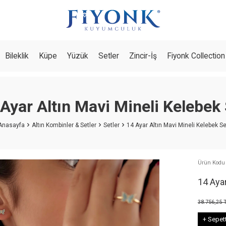
Bileklik
Küpe
Yüzük
Setler
Zincir-İş
Fiyonk Collection
Ayar Altın Mavi Mineli Kelebek
Anasayfa
Altın Kombinler & Setler
Setler
14 Ayar Altın Mavi Mineli Kelebek Se
Ürün Kodu 
14 Ayar
38.756,25
T
+ Sepet