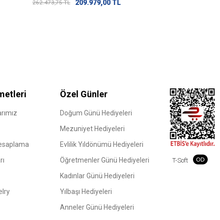
209.979,00
TL
262.473,75
TL
metleri
Özel Günler
rımız
Doğum Günü Hediyeleri
Mezuniyet Hediyeleri
Hesaplama
Evlilik Yıldönümü Hediyeleri
rı
Öğretmenler Günü Hediyeleri
T-Soft
Kadınlar Günü Hediyeleri
elry
Yılbaşı Hediyeleri
Anneler Günü Hediyeleri