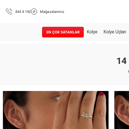
444 4 192
Mağazalarımız
Kolye
Kolye Uçları
EN ÇOK SATANLAR
14 