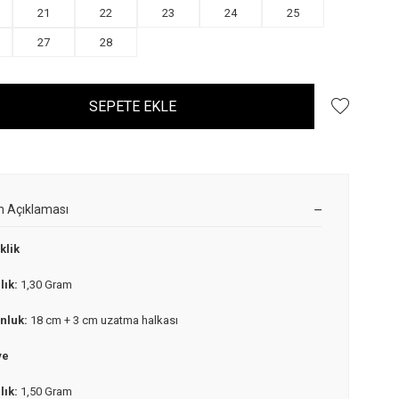
21
22
23
24
25
27
28
SEPETE EKLE
n Açıklaması
klik
lık:
1,30 Gram
nluk:
18 cm + 3 cm uzatma halkası
ye
lık:
1,50 Gram