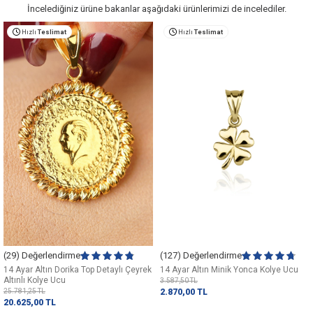
İncelediğiniz ürüne bakanlar aşağıdaki ürünlerimizi de incelediler.
Hızlı
Teslimat
Hızlı
Teslimat
(29) Değerlendirme
(127) Değerlendirme
14 Ayar Altın Dorika Top Detaylı Çeyrek
14 Ayar Altın Minik Yonca Kolye Ucu
Altınlı Kolye Ucu
3.587,50
TL
25.781,25
TL
2.870,00
TL
20.625,00
TL