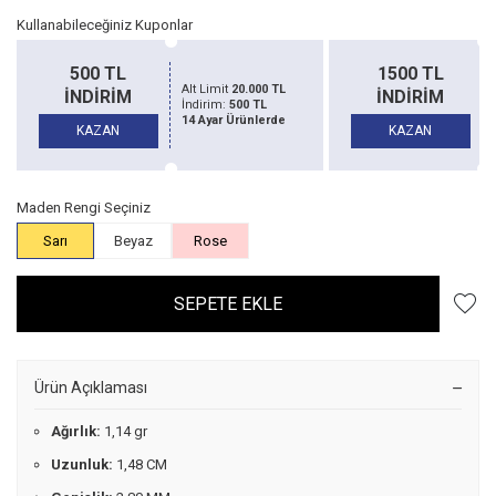
Kullanabileceğiniz Kuponlar
500 TL
1500 TL
Alt Limit
20.000 TL
İNDİRİM
İNDİRİM
İndirim:
500 TL
14 Ayar Ürünlerde
KAZAN
KAZAN
Maden Rengi Seçiniz
Sarı
Beyaz
Rose
SEPETE EKLE
Ürün Açıklaması
Ağırlık:
1,14 gr
Uzunluk:
1,48 CM