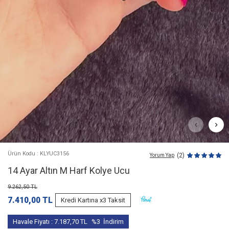
Ürün Kodu : KLYUC3156
(2)
Yorum Yap
14 Ayar Altın M Harf Kolye Ucu
9.262,50
TL
7.410,00
TL
Kredi Kartına x3 Taksit
Havale Fiyatı :
7.187,70
TL
%3
İndirim