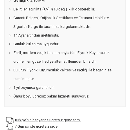
Genişlik:
2,80 MM
Belirtilen ağırlıkta (+/-) %10 değişiklik gösterebilir.
Garanti Belgesi, Orijinallik Sertifikası ve Faturası ile birlikte
Sigortalı Kargo ile tarafınıza kargolanmaktadır.
14 Ayar altından üretilmiştir.
Günlük kullanıma uygundur.
Zarif, modern ve şık tasarımlarıyla tüm Fiyonk Kuyumculuk
ürünleri, en güzel hediye alternatiflerinden birisidir.
Bu ürün Fiyonk Kuyumculuk kalitesi ve işçiliği ile beğeninize
sunulmuştur.
1 yıl boyunca garantilidir.
Ömür boyu ücretsiz bakım hizmeti sunuyoruz.
Türkiye’nin her yerine ücretsiz gönderim.
7 Gün içinde ücretsiz iade.