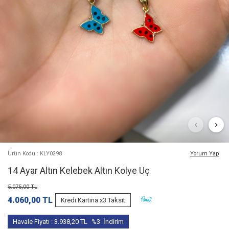
Ürün Kodu : KLY0298
Yorum Yap
14 Ayar Altın Kelebek Altın Kolye Uç
5.075,00
TL
4.060,00
TL
Kredi Kartına x3 Taksit
Havale Fiyatı :
3.938,20
TL
%3
İndirim