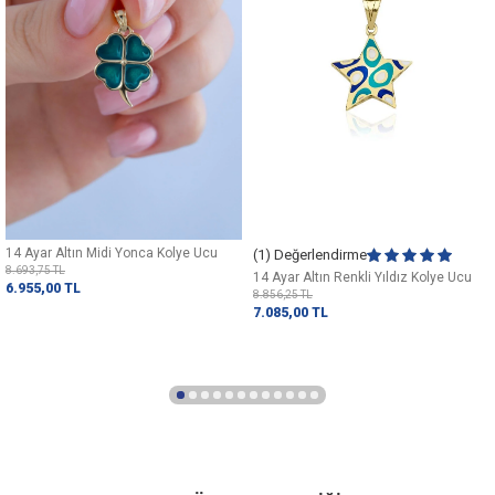
14 Ayar Altın Midi Yonca Kolye Ucu
(1) Değerlendirme
8.693,75
TL
14 Ayar Altın Renkli Yıldız Kolye Ucu
6.955,00
TL
8.856,25
TL
7.085,00
TL