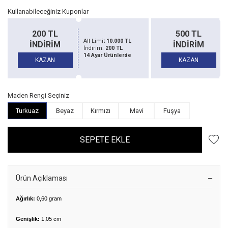
Kullanabileceğiniz Kuponlar
200 TL
500 TL
Alt Limit
10.000 TL
İNDİRİM
İNDİRİM
İndirim:
200 TL
14 Ayar Ürünlerde
KAZAN
KAZAN
Maden Rengi Seçiniz
Turkuaz
Beyaz
Kırmızı
Mavi
Fuşya
SEPETE EKLE
Ürün Açıklaması
Ağırlık:
0,60 gram
Genişlik:
1,05 cm