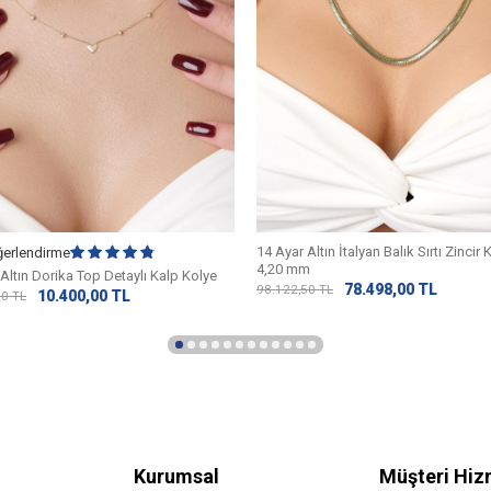
14 Ayar Altın İtalyan Balık Sırtı Zincir 
ğerlendirme
4,20 mm
Altın Dorika Top Detaylı Kalp Kolye
78.498,00
TL
98.122,50
TL
10.400,00
TL
00
TL
Kurumsal
Müşteri Hiz