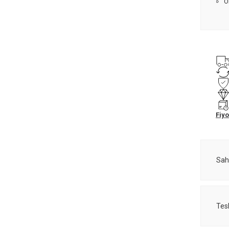
Ö
Fiyo
Sah
Tes