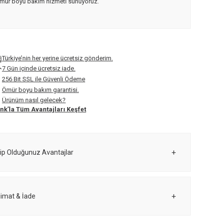
mür boyu bakım hizmeti sunuyoruz.
Türkiye’nin her yerine ücretsiz gönderim.
7 Gün içinde ücretsiz iade.
256 Bit SSL ile Güvenli Ödeme
Ömür boyu bakım garantisi.
Ürünüm nasıl gelecek?
nk’la Tüm Avantajları Keşfet
ip Olduğunuz Avantajlar
limat & İade