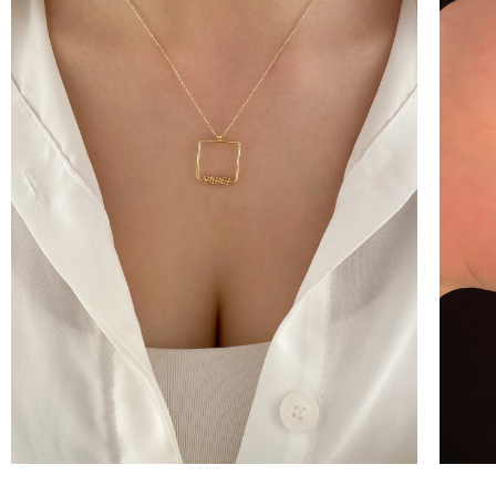
100 
İNDİ
KAZ