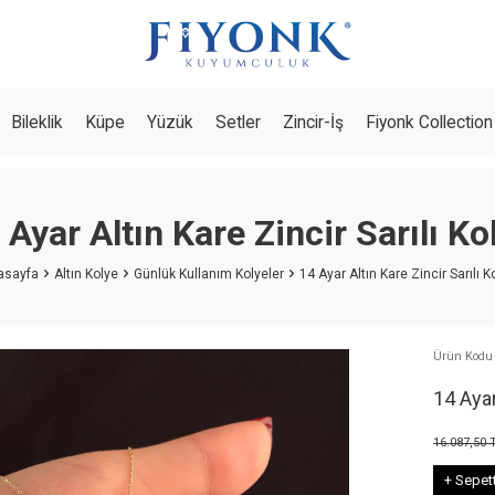
Bileklik
Küpe
Yüzük
Setler
Zincir-İş
Fiyonk Collection
 Ayar Altın Kare Zincir Sarılı Ko
asayfa
Altın Kolye
Günlük Kullanım Kolyeler
14 Ayar Altın Kare Zincir Sarılı K
Ürün Kodu 
14 Ayar
16.087,50
T
+ Sepet