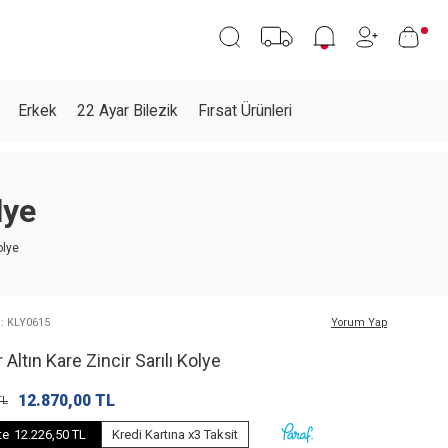
Erkek
22 Ayar Bilezik
Fırsat Ürünleri
lye
olye
: KLY0615
Yorum Yap
 Altın Kare Zincir Sarılı Kolye
12.870,00
TL
L
te
12.226,50 TL
Kredi Kartına x3 Taksit