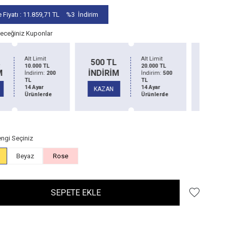
 Fiyatı :
11.859,71
TL
%3
İndirim
leceğiniz Kuponlar
Alt Limit
Alt Limit
1
0 TL
1500 TL
20.000 TL
50.000 TL
İRİM
İNDİRİM
İndirim:
500
İndirim:
1500
TL
TL
İN
14 Ayar
14 Ayar
ZAN
KAZAN
Ürünlerde
Ürünlerde
K
ngi Seçiniz
Beyaz
Rose
SEPETE EKLE