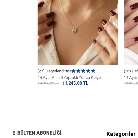
Kolye
(27) Değerlendirme
(26) De
L
14 Ayar Altın 4 Yapraklı Yonca Kolye
14 Ayar 
11.245,00
TL
14.056,25
TL
13.000,
E-BÜLTEN ABONELIĞI
Kategoriler