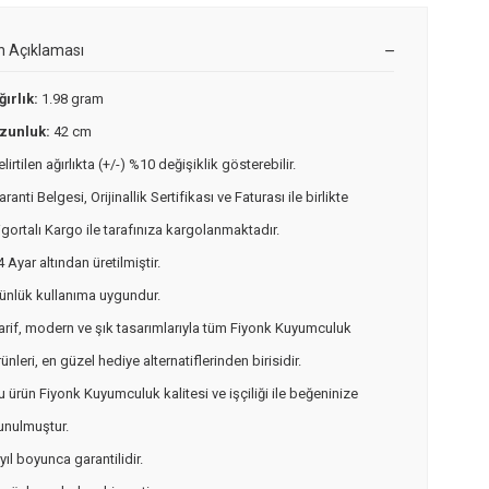
n Açıklaması
ğırlık:
1.98 gram
zunluk:
42 cm
elirtilen ağırlıkta (+/-) %10 değişiklik gösterebilir.
aranti Belgesi, Orijinallik Sertifikası ve Faturası ile birlikte
igortalı Kargo ile tarafınıza kargolanmaktadır.
4 Ayar altından üretilmiştir.
ünlük kullanıma uygundur.
arif, modern ve şık tasarımlarıyla tüm Fiyonk Kuyumculuk
rünleri, en güzel hediye alternatiflerinden birisidir.
u ürün Fiyonk Kuyumculuk kalitesi ve işçiliği ile beğeninize
unulmuştur.
 yıl boyunca garantilidir.