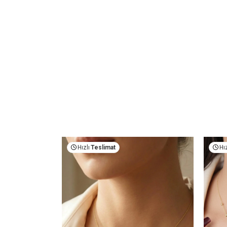
Fırsat Ürünü
Hızlı
Teslimat
Hız
Çok Satan