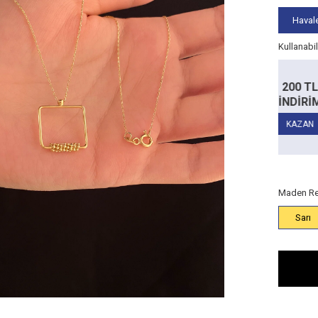
Havale
Kullanabi
Alt Limit
5.000
Alt Limit
TL
200 TL
50
TL
10.000 TL
RİM
İNDİRİM
İND
İndirim:
100
İndirim:
200
TL
TL
14 Ayar
14 Ayar
AN
KAZAN
KA
Ürünlerde
Ürünlerde
Maden Re
Sarı