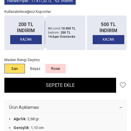
Havale Fiyatı :
17.417,32
TL
%3
İndirim
Kullanabileceğiniz Kuponlar
200 TL
500 TL
Alt Limit
10.000 TL
İNDİRİM
İNDİRİM
İndirim:
200 TL
14 Ayar Ürünlerde
KAZAN
KAZAN
Maden Rengi Seçiniz
Sarı
Beyaz
Rose
SEPETE EKLE
Ürün Açıklaması
Ağırlık:
2,68 gr
Genişlik:
1,10 cm