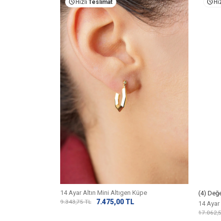
Hızlı
Teslimat
Hız
14 Ayar Altın Mini Altıgen Küpe
(4) Değ
7.475,00
TL
9.343,75
TL
14 Ayar
17.062,