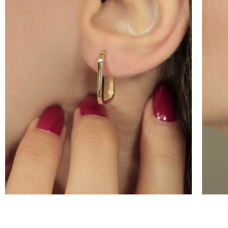
100 
İNDİ
KAZ