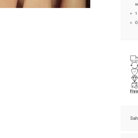
s
1
Ö
Fiyo
Sah