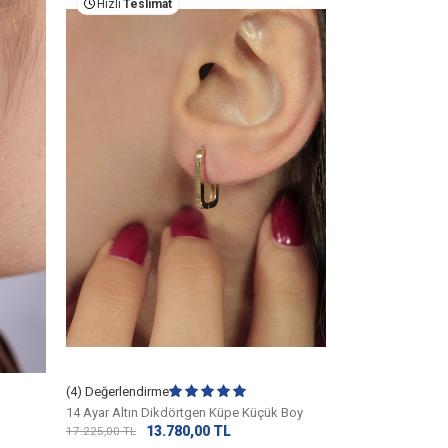
Hızlı
Teslimat
Hızlı
Teslima
14 Ayar Altın Taşl
(4) Değerlendirme
21.
26.975,00
TL
14 Ayar Altın Dikdörtgen Küpe Küçük Boy
13.780,00
TL
17.225,00
TL