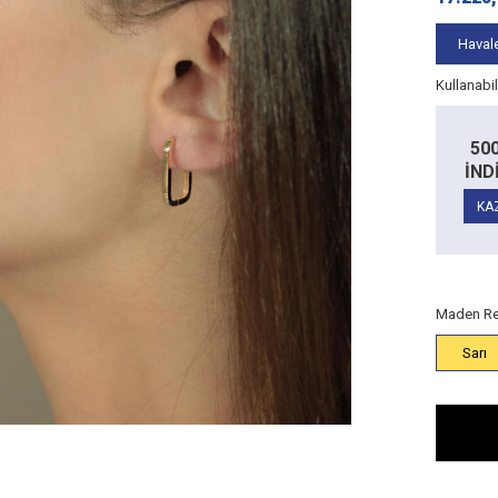
Havale
Kullanabi
Alt Limit
5.000
Alt Limit
TL
200 TL
50
TL
10.000 TL
RİM
İNDİRİM
İND
İndirim:
100
İndirim:
200
TL
TL
14 Ayar
14 Ayar
AN
KAZAN
KA
Ürünlerde
Ürünlerde
Maden Re
Sarı