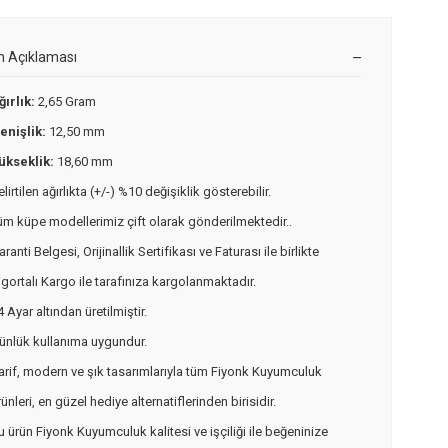
n Açıklaması
ğırlık:
2,65 Gram
enişlik:
12,50 mm
ükseklik:
18,60 mm
elirtilen ağırlıkta (+/-) %10 değişiklik gösterebilir.
üm küpe modellerimiz çift olarak gönderilmektedir..
aranti Belgesi, Orijinallik Sertifikası ve Faturası ile birlikte
igortalı Kargo ile tarafınıza kargolanmaktadır.
4 Ayar altından üretilmiştir.
ünlük kullanıma uygundur.
arif, modern ve şık tasarımlarıyla tüm Fiyonk Kuyumculuk
rünleri, en güzel hediye alternatiflerinden birisidir.
u ürün Fiyonk Kuyumculuk kalitesi ve işçiliği ile beğeninize