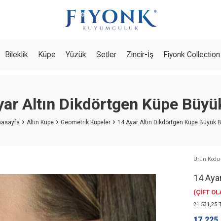
Bileklik
Küpe
Yüzük
Setler
Zincir-İş
Fiyonk Collection
yar Altın Dikdörtgen Küpe Büyü
asayfa
Altın Küpe
Geometrik Küpeler
14 Ayar Altın Dikdörtgen Küpe Büyük 
Ürün Kodu
14 Aya
(ÇİFT O
21.531,25
T
17.225