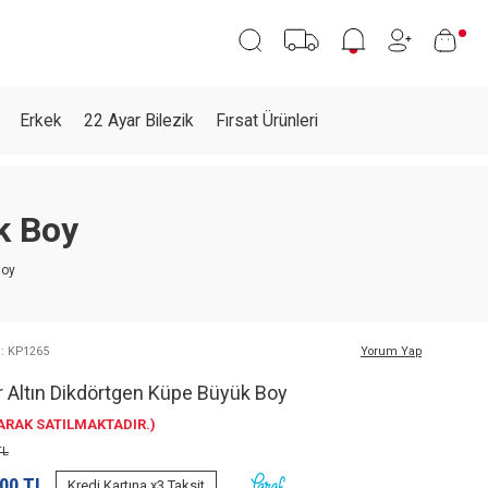
Erkek
22 Ayar Bilezik
Fırsat Ürünleri
k Boy
Boy
 : KP1265
Yorum Yap
r Altın Dikdörtgen Küpe Büyük Boy
LARAK SATILMAKTADIR.)
L
,00
TL
Kredi Kartına x3 Taksit