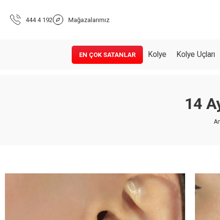
444 4 192
Mağazalarımız
Kolye
Kolye Uçları
EN ÇOK SATANLAR
14 A
An