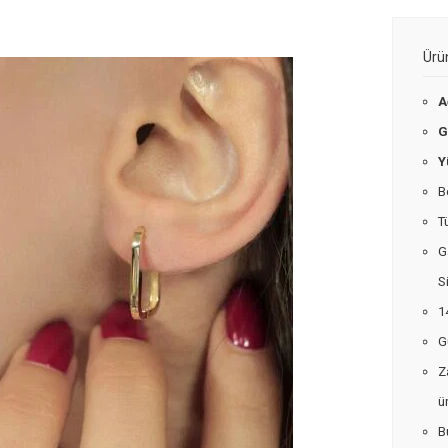
Ürü
A
G
Y
B
T
G
S
1
G
Z
ü
B