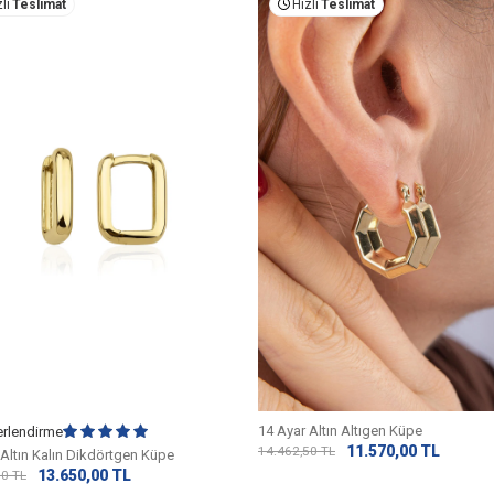
lı
Teslimat
Hızlı
Teslimat
14 Ayar Altın Altıgen Küpe
erlendirme
11.570,00
TL
14.462,50
TL
 Altın Kalın Dikdörtgen Küpe
13.650,00
TL
50
TL