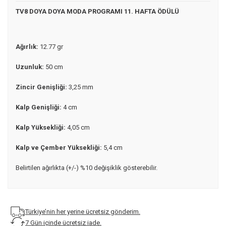
TV8 DOYA DOYA MODA PROGRAMI 11. HAFTA ÖDÜLÜ
Ağırlık:
12.77 gr
Uzunluk:
50 cm
Zincir Genişliği:
3,25 mm
Kalp Genişliği:
4 cm
Kalp Yüksekliği:
4,05 cm
Kalp ve Çember Yüksekliği:
5,4 cm
Belirtilen ağırlıkta (+/-) %10 değişiklik gösterebilir.
Türkiye’nin her yerine ücretsiz gönderim.
7 Gün içinde ücretsiz iade.