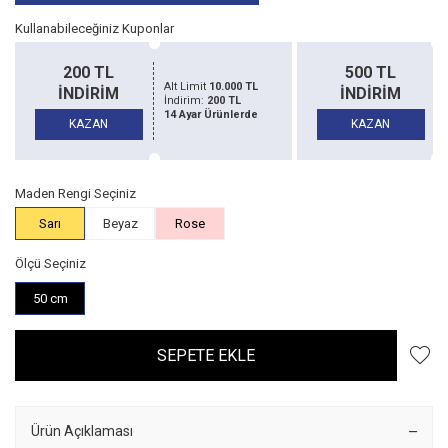
Kullanabileceğiniz Kuponlar
500 TL
1500 TL
Alt Limit
20.000 TL
İNDİRİM
İNDİRİM
İndirim:
500 TL
14 Ayar Ürünlerde
KAZAN
KAZAN
Maden Rengi Seçiniz
Sarı
Beyaz
Rose
Ölçü Seçiniz
50 cm
SEPETE EKLE
Ürün Açıklaması