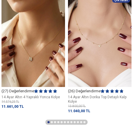
Çok Satan
(27) Değerlendirme
(26) Değerlendirme
14 Ayar Altın 4 Yapraklı Yonca Kolye
14 Ayar Altın Dorika Top Detaylı Kalp
Kolye
14.576,25
TL
11.661,00
TL
13.800,00
TL
11.040,00
TL