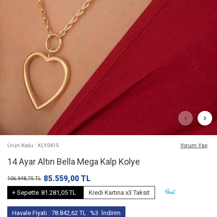
Ürün Kodu : KLY0415
Yorum Yap
14 Ayar Altın Bella Mega Kalp Kolye
85.559,00
TL
106.948,75
TL
+ Sepette
81.281,05 TL
Kredi Kartına x3 Taksit
Havale Fiyatı :
78.842,62
TL
%3
İndirim