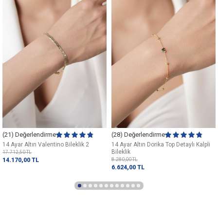
(21) Değerlendirme
(28) Değerlendirme
14 Ayar Altın Valentino Bileklik 2
14 Ayar Altın Dorika Top Detaylı Kalpli
Bileklik
17.712,50
TL
14.170,00
TL
8.280,00
TL
6.624,00
TL