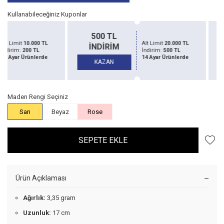
Kullanabileceğiniz Kuponlar
500 TL
1500 TL
Alt Limit
20.000 TL
İNDİRİM
İNDİRİM
İndirim:
500 TL
14 Ayar Ürünlerde
KAZAN
KAZAN
Maden Rengi Seçiniz
Sarı
Beyaz
Rose
SEPETE EKLE
Ürün Açıklaması
Ağırlık:
3,35 gram
Uzunluk:
17 cm