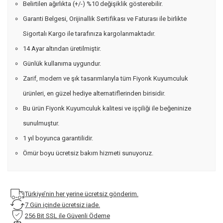
Belirtilen ağırlıkta (+/-) %10 değişiklik gösterebilir.
Garanti Belgesi, Orijinallik Sertifikası ve Faturası ile birlikte
Sigortalı Kargo ile tarafınıza kargolanmaktadır.
14 Ayar altından üretilmiştir.
Günlük kullanıma uygundur.
Zarif, modern ve şık tasarımlarıyla tüm Fiyonk Kuyumculuk
ürünleri, en güzel hediye alternatiflerinden birisidir.
Bu ürün Fiyonk Kuyumculuk kalitesi ve işçiliği ile beğeninize
sunulmuştur.
1 yıl boyunca garantilidir.
Ömür boyu ücretsiz bakım hizmeti sunuyoruz.
Türkiye’nin her yerine ücretsiz gönderim.
7 Gün içinde ücretsiz iade.
256 Bit SSL ile Güvenli Ödeme