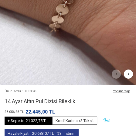
Ürün Kodu : BLK0045
Yorum Yap
14 Ayar Altın Pul Dizisi Bileklik
22.445,00
TL
28.056,25
TL
+ Sepette
21.322,75 TL
Kredi Kartına x3 Taksit
Havale Fiyatı :
20.683,07
TL
%3
İndirim